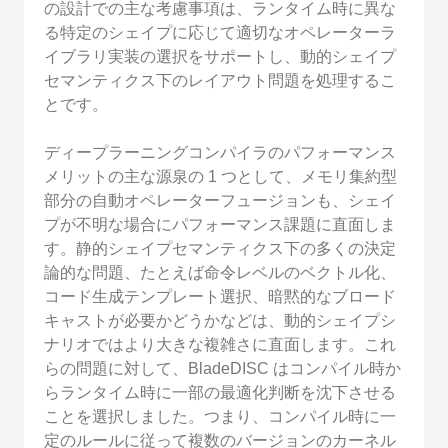
の設計での主な考慮事項は、ランタイム時に異な
る特定のシェイプに応じて適切なオペレーターラ
イブラリ実装の選択をサポートし、動的シェイプ
セマンティクス下のレイアウト問題を処理するこ
とです。
ディープラーニングコンパイラのパフォーマンス
メリットの主な源泉の 1 つとして、メモリ集約型
部分の自動オペレーターフュージョンも、シェイ
プが不明な場合にパフォーマンス課題に直面しま
す。静的シェイプセマンティクス下の多くの決定
論的な問題、たとえば命令レベルのベクトル化、
コード生成テンプレート選択、暗黙的なブロード
キャストが必要かどうかなどは、動的シェイプシ
ナリオではより大きな複雑さに直面します。これ
らの問題に対して、BladeDISC はコンパイル時か
らランタイム時に一部の最適化判断を沈下させる
ことを選択しました。つまり、コンパイル時に一
定のルールに従って複数のバージョンのカーネル