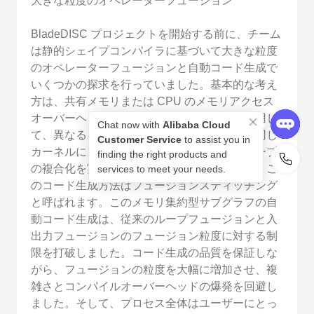
大きな粒度のオペレーターフュージョン
BladeDISC プロジェクトを開始する前に、チーム
は静的シェイプコンパイラに基づいて大きな粒度
のオペレーターフュージョンと自動コード生成で
いくつかの探求を行っていました。基本的な考え
方は、共有メモリまたは CPU のメモリアクセス
オーバーヘッドが低いメモリキャッシュを使用し
て、異なるスケジュールの計算サブグラフを同じ
カーネルにスティッチングし、複数の並列ループ
の複合化を実現することとして要約できます。こ
のコード生成方法はフュージョンスティッチング
と呼ばれます。このメモリ集約型サブグラフの自
動コード生成は、従来のループフュージョンと入
出力フュージョンのフュージョン粒度に対する制
限を打破しました。コード生成の品質を保証しな
がら、フュージョンの粒度を大幅に増加させ、複
雑さとコンパイルオーバーヘッドの爆発を回避し
ました。そして、プロセス全体はユーザーにとっ