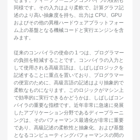
せます。ディープラーニングコンパイラの役割も
同様です。その入力はより柔軟で、計算グラフ記
述のより高い抽象度を持ち、出力は CPU、GPU
およびその他の異種ハードウェアプラットフォー
ム上の基盤となる機械コードと実行エンジンを含
みます。
従来のコンパイラの使命の 1 つは、プログラマー
の負担を軽減することです。コンパイラの入力と
して使用される高級言語は、しばしばロジックを
記述することに重点を置いており、プログラマー
の便宜のために、高級言語の記述はより抽象的で
柔軟なものになります。このロジックがマシン上
で効率的に実行できるかどうかは、しばしばコン
パイラの重要な指標です。近年非常に急速に発展
したアプリケーション分野であるディープラーニ
ングは、そのパフォーマンス最適化が非常に重要
であり、高級記述の柔軟性と抽象化、および基盤
となるコンピューティングパフォーマンスの間の