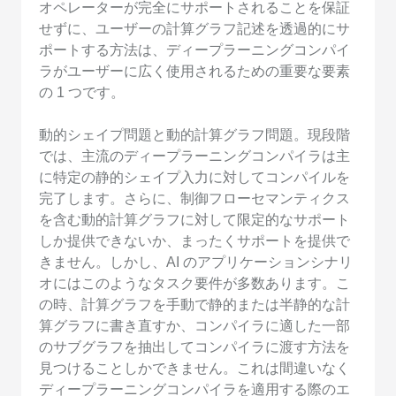
オペレーターが完全にサポートされることを保証
せずに、ユーザーの計算グラフ記述を透過的にサ
ポートする方法は、ディープラーニングコンパイ
ラがユーザーに広く使用されるための重要な要素
の 1 つです。
動的シェイプ問題と動的計算グラフ問題。現段階
では、主流のディープラーニングコンパイラは主
に特定の静的シェイプ入力に対してコンパイルを
完了します。さらに、制御フローセマンティクス
を含む動的計算グラフに対して限定的なサポート
しか提供できないか、まったくサポートを提供で
きません。しかし、AI のアプリケーションシナリ
オにはこのようなタスク要件が多数あります。こ
の時、計算グラフを手動で静的または半静的な計
算グラフに書き直すか、コンパイラに適した一部
のサブグラフを抽出してコンパイラに渡す方法を
見つけることしかできません。これは間違いなく
ディープラーニングコンパイラを適用する際のエ