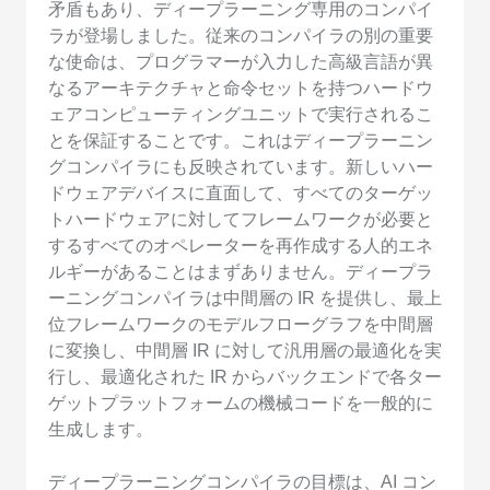
矛盾もあり、ディープラーニング専用のコンパイ
ラが登場しました。従来のコンパイラの別の重要
な使命は、プログラマーが入力した高級言語が異
なるアーキテクチャと命令セットを持つハードウ
ェアコンピューティングユニットで実行されるこ
とを保証することです。これはディープラーニン
グコンパイラにも反映されています。新しいハー
ドウェアデバイスに直面して、すべてのターゲッ
トハードウェアに対してフレームワークが必要と
するすべてのオペレーターを再作成する人的エネ
ルギーがあることはまずありません。ディープラ
ーニングコンパイラは中間層の IR を提供し、最上
位フレームワークのモデルフローグラフを中間層
に変換し、中間層 IR に対して汎用層の最適化を実
行し、最適化された IR からバックエンドで各ター
ゲットプラットフォームの機械コードを一般的に
生成します。
ディープラーニングコンパイラの目標は、AI コン