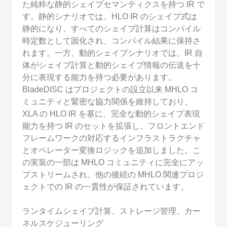
た純粋な静的シェイプセマンティクスを持つ IR で
す。静的シナリオでは、HLO IR のシェイプ式は
静的になり、すべてのシェイプ計算はコンパイル
時定数として固化され、コンパイル結果に保持さ
れます。一方、動的シェイプシナリオでは、IR 自
体がシェイプ計算と動的シェイプ情報の伝送を十
分に表現する能力を持つ必要があります。
BladeDISC はプロジェクトの設立以来 MHLO コ
ミュニティと緊密な協力関係を維持しており、
XLA の HLO IR を基に、完全な動的シェイプ表現
能力を持つ IR のセットを拡張し、フロントエンド
フレームワークの対応するインフラストラクチャ
とオペレーター変換ロジックを追加しました。こ
の実装の一部は MHLO コミュニティに完全にアッ
プストリームされ、他の後続の MHLO 関連プロジ
ェクトでの IR の一貫性が保証されています。
ランタイムシェイプ計算、ストレージ管理、カー
ネルスケジューリング