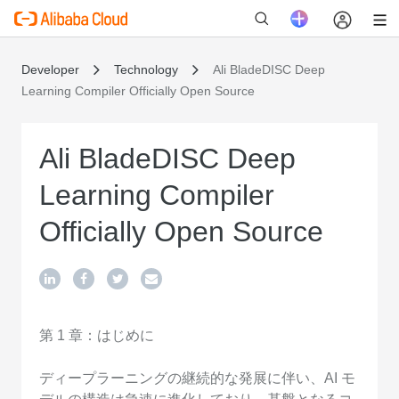
Developer
Technology
Ali BladeDISC Deep
Learning Compiler Officially Open Source
新
Ali BladeDISC Deep
Learning Compiler
Officially Open Source
第 1 章：はじめに
ディープラーニングの継続的な発展に伴い、AI モ