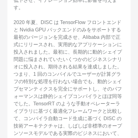
低下させ、イテレーション効率に影響を与えま
す。
2020 年夏、DISC は TensorFlow フロントエンド
と Nvidia GPU バックエンドのみをサポートする
最初のバージョンを完成させ、Alibaba 内部で正
式にリリースされ、実用的なアプリケーションに
投入されました。最初に、長期的に動的シェイプ
問題に悩まされていたいくつかのビジネスシナリ
オに投入され、期待される結果を達成しました。
つまり、1 回のコンパイルでユーザーが計算グラ
フの特別な処理を行わない場合でも、動的シェイ
プセマンティクスを完全にサポートし、そのパフ
ォーマンスは静的シェイプコンパイラとほぼ同等
でした。TensorRT のような手動オペレーターラ
イブラリに基づく最適化フレームワークと比較し
て、コンパイラ自動コード生成に基づく DISC の
技術アーキテクチャは、しばしば非標準のオープ
ンソースモデルである実際のビジネスにおいて、