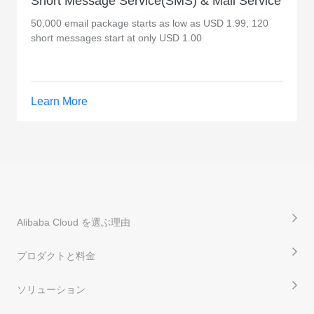
Short Message Service(SMS) & Mail Service
50,000 email package starts as low as USD 1.99, 120
short messages start at only USD 1.00
Learn More
Alibaba Cloud を選ぶ理由
プロダクトと料金
ソリューション