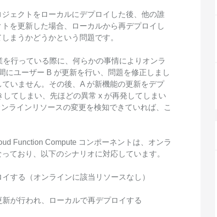
度なカメラワークで映像を自在に演出
を最適化し、1
析にも対応
ロジェクトをローカルにデプロイした後、他の誰
site
Wan2.7-VideoEdit
感と圧倒的な映
クトを更新した場合、ローカルから再デプロイし
メイン
動画を生成
プロンプトひとつで局所から全体まで、
てしまうかどうかという問題です。
柔軟に動画を編集
作業を行っている際に、何らかの事情によりオンラ
間にユーザー B が更新を行い、問題を修正しまし
ーション
AI サービス
AI ユース
有していません。その後、A が新機能の更新をデプ
きしてしまい、先ほどの異常 x が再発してしまい
モデルエクスペリエンス
AI Token Pla
オンラインリソースの変更を検知できていれば、こ
可能なインテ
本格的なマルチモーダルモデル機能をオ
プラン・多モ
シスタントで
ンラインでご体験ください。
お得。
Platform for AI
AI ビデオ作
 Cloud Function Compute コンポーネントは、オンラ
完、AI チャ
エンドツーエンドのモデリング、トレー
Wanxiang 
なっており、以下のシナリオに対応しています。
、タスク自動
ニング、および推論サービスをデプロイ
ビデオ制作を
向上する、AI
するのための、AI ネイティブアルゴリズ
す。
プロイする（オンラインに該当リソースなし）
ビデオ生成モデルのファインチューニ
アシスタント
ムエンジニアリングプラットフォームで
ング
す。
モデルのファインチューニングにより、
で更新が行われ、ローカルで再デプロイする
Wan のテキストからビデオ生成機能をカ