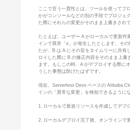
Wan2.7-I2V
ここで言う一貫性とは、ツールを使ってプ
Domain Names and Web
セキュリティとコンプライ
ネットワークと CDN
1 枚の画像から、深い情
かがコンソールなどの別の手段でプロジェ
あらゆるニーズに最適なド
アンス
像美を持つシネマティック
セキュリティ
た際にそれらの変更がそのまま上書きされ
データと分析
ミドルウェア
たとえば、ユーザー A がローカルで更新
エンタープライズサービス
インで異常「x」が発生したとします。その
データベース
生成 AI アプリケ
とアプリケーション
たが、B は A にその旨をタイムリーに共
分析コンピューティング
ロイした際に B の修正内容をそのまま上書
Qoder
クラウド移行
ます。もしこの時、A がデプロイする際に
企業専用のデプロイに使用
メディアサービス
クラウドネイティブ
うした事態は防げたはずです。
リジェントコーディングア
す。
エンタープライズサービス
ハイブリッドクラウド
Qoder CN
現在、Serverless Devs ベースの Alibaba
とクラウドコミュニケーシ
インテリジェントなコード補
インの「異常な変更」を検知できるように
中小企業向けソリューショ
ョン
ット、複数ファイルの編集
ン
化により開発者の生産性を
ドメイン名と Web サイト
1. ローカルで新規リソースを作成してデ
で強化されたコーディング
です。
エンドユーザーコンピュー
2. ローカルデプロイ完了後、オンライン
ティング