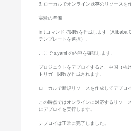
3. ローカルでオンライン既存のリソースを
Serverless
開発者ツール
実験の準備
移行と O&M 管理
init コマンドで関数を作成します（Alibaba Clou
テンプレートを選択）。
Apsara Stack
ここで s.yaml の内容を確認します。
プロジェクトをデプロイすると、中国（杭州）
トリガー関数が作成されます。
ローカルで新規リソースを作成してデプロ
この時点ではオンラインに対応するリソー
にデプロイを実行します。
デプロイは正常に完了しました。