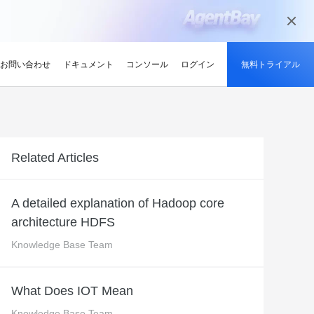
お問い合わせ
ドキュメント
コンソール
ログイン
無料トライアル
ーン
持続可能性
ンサイト
適化
グと認定
を探す
せ
最新情報
開発者ハブ
パートナーになる
推奨されるプログラム
デルを試す
ント、効率的、かつ信頼で
低炭素かつ省エネルギー技術で持続可能
ションでサプライチェーン
解、画像生成、およびビデオ生成をサポートします。
な未来を実現
競技大会
d Academy
ブ
がる
pute Service (ECS)
イベントとウェビナー
Alibaba Cloud プロジェクトハブ
パートナーネットワーク
無料トライアル：80+ のプ
Related Articles
oud は、Al で強化されたクラ
格。
トレーニングでクラウドス
ナーを素早く見つける
有し、Alibaba Cloud
トをホストし、エンタープライ
今後のイベントとオンデマンドイベント
プラットフォームを使用して開発者が構
Alibaba Cloud のチャネル、テクノロジ
ロダクト、100 万トークン /
ジーでオリンピック競技大
け、認定資格を取得しまし
てる
ードをどこでも拡張
を簡単に確認
築した実際のプロジェクトを探索しまし
ー、MSP パートナー、その他のパートナ
モデル
ントテクノロジーでスポー
ンセンター
ょう。
ープログラムのパートナーポータル
A detailed explanation of Hadoop core
タル化
ィ
Address (EIP)
プロダクトと機能のアップデート情報
開発者 MVP
ba Cloud オファーとプロモ
プロダクトの最新情報を入
architecture HDFS
loud をビジネスの成長に役立
知らせします
門家と話し、お客様のビジ
IP を個別に管理してインター
Alibaba Cloud サービスの最新の変更情
私たちのコミュニティをリードし、構築
手しましょう
Qwen3.7-Plus
様の紹介
たカスタム見積りを取得
トワークの品質を向上
報を入手できます。
し、刺激する開発者を祝福
ント基盤、長期推論、クロ
ネイティブマルチモーダル、1M コンテキ
Knowledge Base Team
最新の Alibaba Cloud オフ
ーク対応
スト、エージェントコーディング
ポート
RDS
プレスルーム
ァーのお知らせ
アナリスト企業による
バックアップを使用して、ビジ
最新ニュースとメディアリリース
us
Wan2.7-Image-Pro
What Does IOT Mean
ud の評価
を保存および管理
スマートにスケーリング：
視覚・言語統合と空間推論
インタラクティブ編集と長文レンダリン
企業向け軽量クラウドサー
Knowledge Base Team