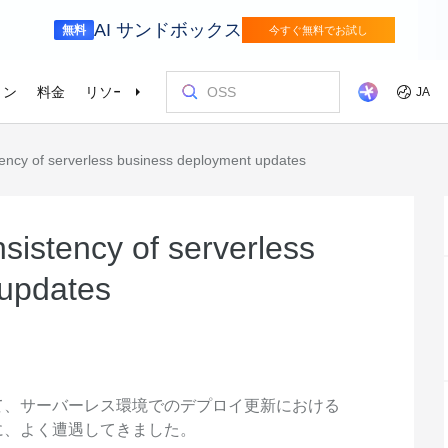
AI サンドボックス
無料
今すぐ無料でお試し
ョン
料金
リソース
パートナー
サポート
JA
tency of serverless business deployment updates
リテール
サプライチェ
を選ぶ理由
ッショナルサービス
お客様とイ
コストを最
トレーニン
パートナー
お問い合わ
odel Studio
視覚モ
ベーションを加速さ
AI ソリューションで小売の購買プロセス
インテリジェ
を効率化し、一人ひとりに合わせた最適
エンタープライズグレードの大規模モデルサービスとアプリケーション開発プラットフォームです。
きるソリュー
画像の理
er (SAS)
ス
ビス
Asia Accelerator
料金オプション
ブログ
Alibaba Cloud Marketplace
パートナー支援プログラム
Alibaba Cloud Model Studio
オリンピック
移行して節約
Alibaba Clou
パートナーハ
私たちとつな
Elastic Com
な体験を届けます
を強化
効率よく実行
即座に料金を
し、AIソリューショ
、移行、最適
Alibaba Cloud でアジアでの成功を加速
柔軟な料金で Alibaba Cloud を最大限に
クラウドに関する最新のインサイトと開
パートナーと ISV からすぐにデプロイで
専任マネージャーによるパートナー向け
業界をリードする生成 AI モデルで、AI の
Alibaba Cl
高性能・低価
専門家による
理想のパート
フィードバックを共
Web サイ
sistency of serverless
メディアとエンターテイメント
スポーツ
によるサービ
活用
発者向けのトレンド情報
きるソリューションを探す
の優先技術サポートとより迅速な問題解
利用を容易に促進
ウドテクノロ
キルを身に着
の改善に役立
ズワークロ
持しながら、
デジタル化されたメディアジャーニー
インテリジェ
ローバルネットワ
bernetes
Go Global
プロモーショ
決
会をサポート
ょう。
 updates
進
で、今日のメディア市場向けにコンテン
ツ業界をデジ
ホワイトペーパー
Platform for AI (PAI)
ケーススタデ
お問い合わせ
Elastic IP 
的なクラウド
グローバルパートナーシップのメリット
最新の Aliba
ツを準備
oud のプレゼン
 インフラストラク
ダクトを無料で
しょう。
ソース、市場へ
ープライズま
Alibaba Cloud のテクノロジーの背後に
エンドツーエンドのエンジニアリングタス
Alibaba C
ーションをお
セールスの専
パブリック 
HappyHorse-1.1-T2V
Qwen3.7-Max
トラストセンター
ケーションを実
サポートを活
サポート
ある方法と理由を探る研究
クの実行
てているお客
ネスに合わせ
ネットネッ
、全面進化。
映画級のクリエイティブ生成で、究極の
汎用エージェ
ーションエク
セキュアでコンプライアンスが高く、グ
ダイナミックなディテールまで再現
スフレームワ
Service
Object Storage Service (OSS)
アナリストレ
ApsaraDB 
ローバルに信頼できるクラウドインフラ
え、お客様のそ
ーション
ストラクチャで企業を強化
大量のデータをクラウドに保存し、時間と
業界のトップ
自動監視と
て、サーバーレス環境でのデプロイ更新における
Wan2.7-T2V
Qwen3-VL-Pl
なフォトリア
に安全でセキュ
場所を問わずアクセス
Alibaba Clo
ネスデータ
に、よく遭遇してきました。
を向上
最長 15 秒の精細な動画を高速生成し、高
ネイティブな