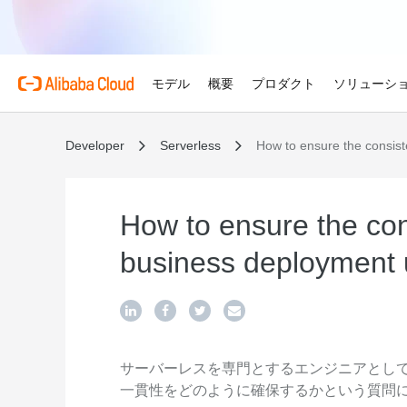
モデル
概要
プロダクト
ソリューシ
Developer
Serverless
How to ensure the consis
プロダクト
金融サービス
Alibaba Cloud 
おすすめの商品
概要とツール
技術リソース
マーケットプレイス
サポートとプロフェ
Alibaba Cloud M
Alibaba Cloudでイノ
せる
Alibaba Cloud について
Simple Application Serv
料金計算ツール
ドキュメント
ISV 向け AI アライアン
プロフェッショナルサー
AI駆動のクラウド技術
軽量アプリを簡単にコスト
使用量とニーズに基づいて
プロダクトガイドと FAQ
Alibaba Cllud と提携
クラウドジャーニーを設計
How to ensure the con
ゲーム
見積もり
ンを構築して共に成長
化するためのエキスパート
グローバルで高可用性を維
Alibaba Cloud のグ
Container Service for Ku
アーキテクチャセンター
ス
business deployment
モデル
業種別
おすすめの商品
ゲームのすばやい成長を促
ーク
(ACK)
無料トライアル
お客様の ISV を育成
サポートプラン
信頼性が高く、安全で効率
世界における Alibaba Cl
マネージド Kubernetes
80 を超えるクラウドプロ
アーキテクチャを設計しま
ISV パートナーとしてリ
スタートアップからエンタ
技術ソリューション
Qwen3.8-Max
AI と機械学習
スとご利用可能地域の紹介
チャでコンテナー化アプリ
お試しください。
のアクセス、市場への参入
で、あらゆる段階で柔軟に
コーディングも専門業務も
インテリジェントソリュ
行、スケーリング
用
AI
コンピューティング
グローバルオフィス
Certificate Management 
スプローラー
Qwen-Image-3.0
(Original SSL Certificate)
世界4大陸にオフィスを構
AI が導く、最適なソリュ
ウェブサイト
コンテナ
サーバーレスを専門とするエンジニアとし
プロ仕様の図解生成と精緻
ばでサービスをご提供
Web サイトとユーザー間
一貫性をどのように確保するかという質問
リズムで、視覚表現の品質
アな接続を作成
ネットワーク
ストレージ