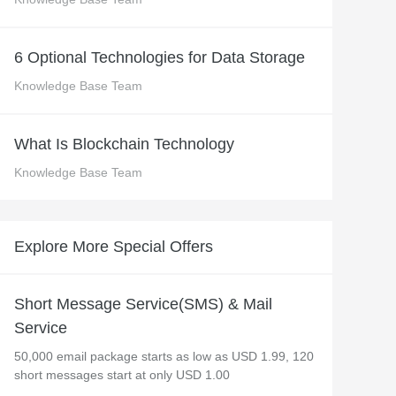
 M コンテキストの動画解
グに対応し、プロンプトに高精度で追従
バー
Alibaba Cloud Academy：
6 Optional Technologies for Data Storage
Tech & Biz トレーニング
Knowledge Base Team
ケース
What Is Blockchain Technology
Knowledge Base Team
n
AI セービングプラン
Hot
デル対応。定額制で大きく
期間限定！利用量に応じ、AI コストを最
大 47% 削減。
Explore More Special Offers
成
AI 画像作成
2.6 で、プロフェッショナルな
コピーライティング、画像生成、ポスタ
さらにレベルアップできま
ーデザインのためのオールインワンのク
Short Message Service(SMS) & Mail
リエイティブスイートです。
Service
50,000 email package starts as low as USD 1.99, 120
short messages start at only USD 1.00