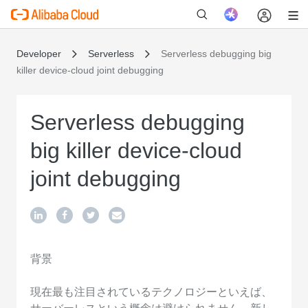
Developer
Serverless
Serverless debugging big
killer device-cloud joint debugging
新
Serverless debugging
big killer device-cloud
joint debugging
背景
現在最も注目されているテクノロジーといえば、