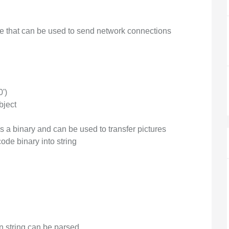
度なカメラワークで映像を自在に演出
を最適化し、1
析にも対応
site
Wan2.7-VideoEdit
感と圧倒的な映
メイン
le that can be used to send network connections
動画を生成
プロンプトひとつで局所から全体まで、
柔軟に動画を編集
ーション
AI サービス
AI ユース
0')
モデルエクスペリエンス
AI Token Pla
bject
可能なインテ
本格的なマルチモーダルモデル機能をオ
プラン・多モ
シスタントで
ンラインでご体験ください。
お得。
 is a binary and can be used to transfer pictures
ode binary into string
Platform for AI
AI ビデオ作
完、AI チャ
エンドツーエンドのモデリング、トレー
Wanxiang 
、タスク自動
ニング、および推論サービスをデプロイ
ビデオ制作を
向上する、AI
するのための、AI ネイティブアルゴリズ
す。
ビデオ生成モデルのファインチューニ
アシスタント
ムエンジニアリングプラットフォームで
ング
す。
モデルのファインチューニングにより、
Wan のテキストからビデオ生成機能をカ
son string can be parsed