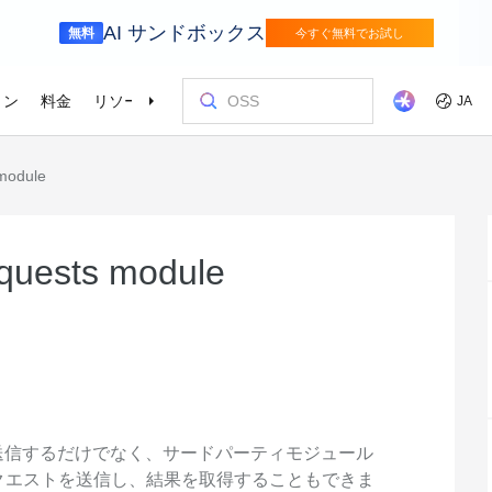
AI サンドボックス
無料
今すぐ無料でお試し
ョン
料金
リソース
パートナー
サポート
JA
 module
リテール
サプライチェ
を選ぶ理由
ッショナルサービス
お客様とイ
コストを最
トレーニン
パートナー
お問い合わ
odel Studio
視覚モ
ベーションを加速さ
AI ソリューションで小売の購買プロセス
インテリジェ
を効率化し、一人ひとりに合わせた最適
エンタープライズグレードの大規模モデルサービスとアプリケーション開発プラットフォームです。
きるソリュー
画像の理
er (SAS)
ス
ビス
Asia Accelerator
料金オプション
ブログ
Alibaba Cloud Marketplace
パートナー支援プログラム
Alibaba Cloud Model Studio
オリンピック
移行して節約
Alibaba Clou
パートナーハ
私たちとつな
Elastic Com
な体験を届けます
を強化
効率よく実行
即座に料金を
し、AIソリューショ
、移行、最適
Alibaba Cloud でアジアでの成功を加速
柔軟な料金で Alibaba Cloud を最大限に
クラウドに関する最新のインサイトと開
パートナーと ISV からすぐにデプロイで
専任マネージャーによるパートナー向け
業界をリードする生成 AI モデルで、AI の
Alibaba Cl
高性能・低価
専門家による
理想のパート
フィードバックを共
Web サイ
equests module
メディアとエンターテイメント
スポーツ
によるサービ
活用
発者向けのトレンド情報
きるソリューションを探す
の優先技術サポートとより迅速な問題解
利用を容易に促進
ウドテクノロ
キルを身に着
の改善に役立
ズワークロ
持しながら、
デジタル化されたメディアジャーニー
インテリジェ
ローバルネットワ
bernetes
Go Global
プロモーショ
決
会をサポート
ょう。
進
で、今日のメディア市場向けにコンテン
ツ業界をデジ
ホワイトペーパー
Platform for AI (PAI)
ケーススタデ
お問い合わせ
Elastic IP 
的なクラウド
グローバルパートナーシップのメリット
最新の Aliba
ツを準備
oud のプレゼン
 インフラストラク
ダクトを無料で
しょう。
ソース、市場へ
ープライズま
Alibaba Cloud のテクノロジーの背後に
エンドツーエンドのエンジニアリングタス
Alibaba C
ーションをお
セールスの専
パブリック 
HappyHorse-1.1-T2V
Qwen3.7-Max
トラストセンター
ケーションを実
サポートを活
サポート
ある方法と理由を探る研究
クの実行
てているお客
ネスに合わせ
ネットネッ
、全面進化。
映画級のクリエイティブ生成で、究極の
汎用エージェ
ーションエク
セキュアでコンプライアンスが高く、グ
ダイナミックなディテールまで再現
スフレームワ
Service
Object Storage Service (OSS)
アナリストレ
ApsaraDB 
ローバルに信頼できるクラウドインフラ
え、お客様のそ
ーション
ストラクチャで企業を強化
大量のデータをクラウドに保存し、時間と
業界のトップ
自動監視と
Wan2.7-T2V
Qwen3-VL-Pl
なフォトリア
送信するだけでなく、サードパーティモジュール
に安全でセキュ
場所を問わずアクセス
Alibaba Clo
ネスデータ
を向上
最長 15 秒の精細な動画を高速生成し、高
ネイティブな
にリクエストを送信し、結果を取得することもできま