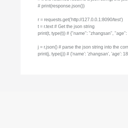
# print(response.json())
Serverless
開発者ツール
r = requests.get('http://127.0.0.1:8090/test')
t = r.text # Get the json string
移行と O&M 管理
print(t, type(t)) # {"name": "zhangsan", "age":
Apsara Stack
j = r.json() # parse the json string into the c
print(j, type(j)) # {'name': 'zhangsan', 'age': 18