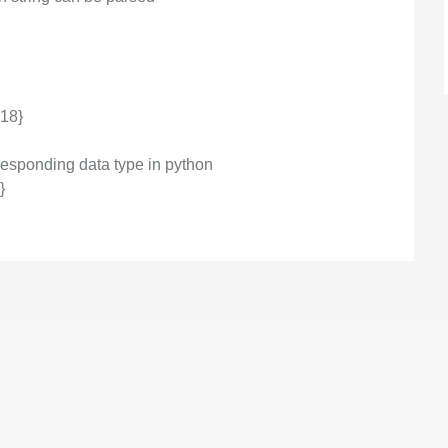
スタマイズし、独自の要件を満たすこと
ができます。
 18}
orresponding data type in python
}