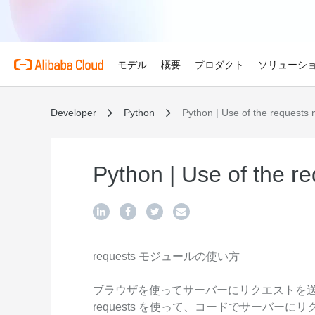
モデル
概要
プロダクト
ソリューシ
Developer
Python
Python | Use of the requests
プロダクト
金融サービス
Alibaba Cloud 
おすすめの商品
概要とツール
技術リソース
マーケットプレイス
サポートとプロフェ
Alibaba Cloud M
Alibaba Cloudでイノ
せる
Alibaba Cloud について
Simple Application Serv
料金計算ツール
ドキュメント
ISV 向け AI アライアン
プロフェッショナルサー
AI駆動のクラウド技術
軽量アプリを簡単にコスト
使用量とニーズに基づいて
プロダクトガイドと FAQ
Alibaba Cllud と提携
クラウドジャーニーを設計
Python | Use of the r
ゲーム
見積もり
ンを構築して共に成長
化するためのエキスパート
グローバルで高可用性を維
Alibaba Cloud のグ
Container Service for Ku
アーキテクチャセンター
ス
モデル
業種別
おすすめの商品
ゲームのすばやい成長を促
ーク
(ACK)
無料トライアル
お客様の ISV を育成
サポートプラン
信頼性が高く、安全で効率
世界における Alibaba Cl
マネージド Kubernetes
80 を超えるクラウドプロ
アーキテクチャを設計しま
ISV パートナーとしてリ
スタートアップからエンタ
技術ソリューション
Qwen3.8-Max
AI と機械学習
スとご利用可能地域の紹介
チャでコンテナー化アプリ
お試しください。
のアクセス、市場への参入
で、あらゆる段階で柔軟に
コーディングも専門業務も
インテリジェントソリュ
行、スケーリング
用
AI
requests モジュールの使い方
コンピューティング
グローバルオフィス
Certificate Management 
スプローラー
Qwen-Image-3.0
(Original SSL Certificate)
世界4大陸にオフィスを構
AI が導く、最適なソリュ
ウェブサイト
コンテナ
プロ仕様の図解生成と精緻
ブラウザを使ってサーバーにリクエストを
ばでサービスをご提供
Web サイトとユーザー間
リズムで、視覚表現の品質
requests を使って、コードでサーバー
アな接続を作成
ネットワーク
ストレージ