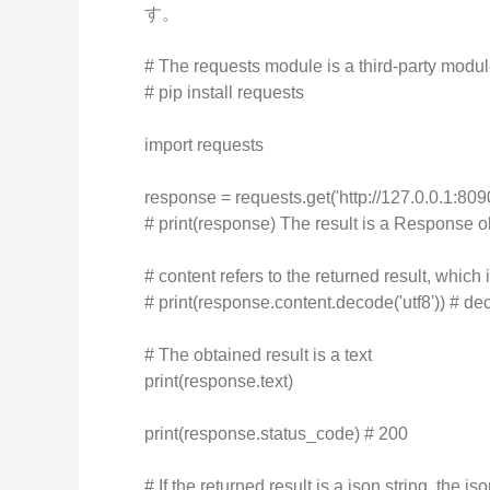
す。
Wan2.7-I2V
Domain Names and Web
セキュリティとコンプライ
ネットワークと CDN
1 枚の画像から、深い情
あらゆるニーズに最適なド
アンス
# The requests module is a third-party modu
像美を持つシネマティック
セキュリティ
# pip install requests
データと分析
ミドルウェア
import requests
エンタープライズサービス
データベース
生成 AI アプリケ
とアプリケーション
response = requests.get('http://127.0.0.1:809
分析コンピューティング
Qoder
クラウド移行
# print(response) The result is a Response o
企業専用のデプロイに使用
メディアサービス
クラウドネイティブ
リジェントコーディングア
# content refers to the returned result, which
す。
# print(response.content.decode('utf8')) # dec
エンタープライズサービス
ハイブリッドクラウド
Qoder CN
とクラウドコミュニケーシ
インテリジェントなコード補
中小企業向けソリューショ
# The obtained result is a text
ョン
ット、複数ファイルの編集
ン
print(response.text)
化により開発者の生産性を
ドメイン名と Web サイト
で強化されたコーディング
です。
print(response.status_code) # 200
エンドユーザーコンピュー
ティング
# If the returned result is a json string, the j