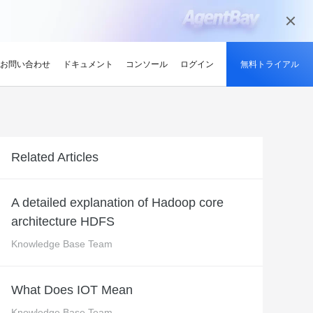
お問い合わせ
ドキュメント
コンソール
ログイン
無料トライアル
ーン
持続可能性
ンサイト
適化
グと認定
を探す
せ
最新情報
開発者ハブ
パートナーになる
推奨されるプログラム
デルを試す
ント、効率的、かつ信頼で
低炭素かつ省エネルギー技術で持続可能
ションでサプライチェーン
解、画像生成、およびビデオ生成をサポートします。
な未来を実現
競技大会
d Academy
ブ
がる
pute Service (ECS)
イベントとウェビナー
Alibaba Cloud プロジェクトハブ
パートナーネットワーク
無料トライアル：80+ のプ
Related Articles
oud は、Al で強化されたクラ
格。
トレーニングでクラウドス
ナーを素早く見つける
有し、Alibaba Cloud
トをホストし、エンタープライ
今後のイベントとオンデマンドイベント
プラットフォームを使用して開発者が構
Alibaba Cloud のチャネル、テクノロジ
ロダクト、100 万トークン /
ジーでオリンピック競技大
け、認定資格を取得しまし
てる
ードをどこでも拡張
を簡単に確認
築した実際のプロジェクトを探索しまし
ー、MSP パートナー、その他のパートナ
モデル
ントテクノロジーでスポー
ンセンター
ょう。
ープログラムのパートナーポータル
A detailed explanation of Hadoop core
タル化
ィ
Address (EIP)
プロダクトと機能のアップデート情報
開発者 MVP
ba Cloud オファーとプロモ
プロダクトの最新情報を入
architecture HDFS
loud をビジネスの成長に役立
知らせします
門家と話し、お客様のビジ
IP を個別に管理してインター
Alibaba Cloud サービスの最新の変更情
私たちのコミュニティをリードし、構築
手しましょう
Qwen3.7-Plus
様の紹介
たカスタム見積りを取得
トワークの品質を向上
報を入手できます。
し、刺激する開発者を祝福
ント基盤、長期推論、クロ
ネイティブマルチモーダル、1M コンテキ
Knowledge Base Team
最新の Alibaba Cloud オフ
ーク対応
スト、エージェントコーディング
ポート
RDS
プレスルーム
ァーのお知らせ
アナリスト企業による
バックアップを使用して、ビジ
最新ニュースとメディアリリース
us
Wan2.7-Image-Pro
What Does IOT Mean
ud の評価
を保存および管理
スマートにスケーリング：
視覚・言語統合と空間推論
インタラクティブ編集と長文レンダリン
企業向け軽量クラウドサー
Knowledge Base Team