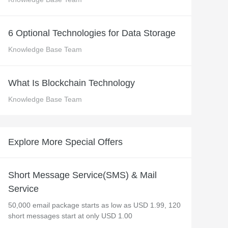
 M コンテキストの動画解
グに対応し、プロンプトに高精度で追従
バー
Alibaba Cloud Academy：
6 Optional Technologies for Data Storage
Tech & Biz トレーニング
Knowledge Base Team
ケース
What Is Blockchain Technology
Knowledge Base Team
n
AI セービングプラン
Hot
デル対応。定額制で大きく
期間限定！利用量に応じ、AI コストを最
大 47% 削減。
Explore More Special Offers
成
AI 画像作成
2.6 で、プロフェッショナルな
コピーライティング、画像生成、ポスタ
さらにレベルアップできま
ーデザインのためのオールインワンのク
Short Message Service(SMS) & Mail
リエイティブスイートです。
Service
50,000 email package starts as low as USD 1.99, 120
short messages start at only USD 1.00