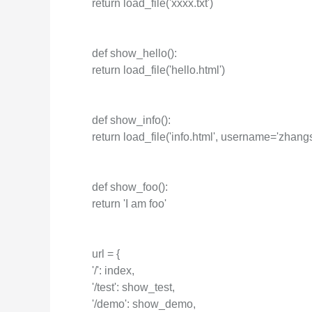
return load_file('xxxx.txt')
def show_hello():
return load_file('hello.html')
def show_info():
return load_file('info.html', username='zhan
def show_foo():
return 'I am foo'
url = {
'/': index,
'/test': show_test,
'/demo': show_demo,