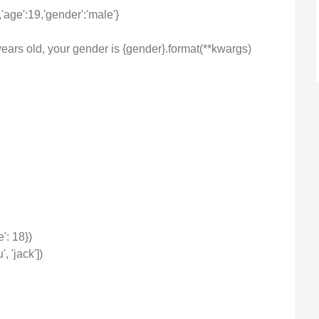
スタマイズし、独自の要件を満たすこと
'age':19,'gender':'male'}
ができます。
ears old, your gender is {gender}.format(**kwargs)
': 18})
, 'jack'])