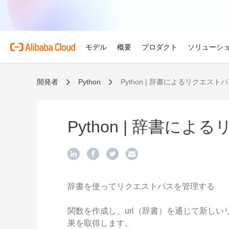
モデル
概要
プロダクト
ソリューシ
開発者
Python
Python | 辞書によるリクエスト
プロダクト
金融サービス
Alibaba Cloud 
おすすめの商品
概要とツール
技術リソース
マーケットプレイス
サポートとプロフェ
Alibaba Cloud M
Alibaba Cloudでイノ
せる
Alibaba Cloud について
Simple Application Serv
料金計算ツール
ドキュメント
ISV 向け AI アライアン
プロフェッショナルサー
AI駆動のクラウド技術
軽量アプリを簡単にコスト
使用量とニーズに基づいて
プロダクトガイドと FAQ
Alibaba Cllud と提携
クラウドジャーニーを設計
Python | 辞書に
ゲーム
見積もり
ンを構築して共に成長
化するためのエキスパート
グローバルで高可用性を維
Alibaba Cloud のグ
Container Service for Ku
アーキテクチャセンター
ス
モデル
業種別
おすすめの商品
ゲームのすばやい成長を促
ーク
(ACK)
無料トライアル
お客様の ISV を育成
サポートプラン
信頼性が高く、安全で効率
世界における Alibaba Cl
マネージド Kubernetes
80 を超えるクラウドプロ
アーキテクチャを設計しま
ISV パートナーとしてリ
スタートアップからエンタ
技術ソリューション
Qwen3.8-Max
AI と機械学習
スとご利用可能地域の紹介
チャでコンテナー化アプリ
お試しください。
のアクセス、市場への参入
で、あらゆる段階で柔軟に
コーディングも専門業務も
インテリジェントソリュ
行、スケーリング
用
AI
辞書を使ってリクエストパスを管理する
コンピューティング
グローバルオフィス
Certificate Management 
スプローラー
Qwen-Image-3.0
(Original SSL Certificate)
世界4大陸にオフィスを構
AI が導く、最適なソリュ
ウェブサイト
コンテナ
プロ仕様の図解生成と精緻
関数を作成し、url（辞書）を通じて新し
ばでサービスをご提供
Web サイトとユーザー間
リズムで、視覚表現の品質
果を取得します。
アな接続を作成
ネットワーク
ストレージ