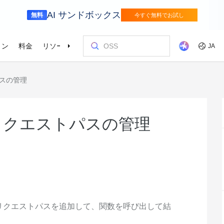
AI サンドボックス
無料
今すぐ無料でお試し
ョン
料金
リソース
パートナー
サポート
JA
パスの管理
ニューリテール
サプライチェ
を選ぶ理由
ッショナルサービス
お客様とイ
コストを最
トレーニン
パートナー
お問い合わ
odel Studio
視覚モ
ベーションを加速さ
Alibaba Cloud は、デジタルリテールトラ
インテリジェ
ンスフォーメーションにより、コンシュ
エンタープライズグレードの大規模モデルサービスとアプリケーション開発プラットフォームです。
きるソリュー
画像の理
er (SAS)
ス
ビス
Asia Accelerator
料金オプション
ブログ
Alibaba Cloud Marketplace
パートナー支援プログラム
Alibaba Cloud Model Studio
オリンピック
移行して節約
Alibaba Clou
パートナーハ
私たちとつな
Elastic Com
ーマージャーニー全体を通した成長の促
を強化
効率よく実行
即座に料金を
し、AIソリューショ
、移行、最適
Alibaba Cloud でアジアでの成功を加速
柔軟な料金で Alibaba Cloud を最大限に
クラウドに関する最新のインサイトと開
パートナーと ISV からすぐにデプロイで
専任マネージャーによるパートナー向け
業界をリードする生成 AI モデルで、AI の
Alibaba Cl
高性能・低価
専門家による
理想のパート
フィードバックを共
Web サイ
よるリクエストパスの管理
メディアとエンターテイメント
スポーツ
進とオムニチャネルの顧客体験を実現し
によるサービ
活用
発者向けのトレンド情報
きるソリューションを探す
の優先技術サポートとより迅速な問題解
利用を容易に促進
ウドテクノロ
キルを身に着
の改善に役立
ズワークロ
ます。
持しながら、
デジタル化されたメディアジャーニー
インテリジェ
ローバルネットワ
bernetes
Go Global
プロモーショ
決
会をサポート
ょう。
進
で、今日のメディア市場向けにコンテン
ツ業界をデジ
ホワイトペーパー
Platform for AI (PAI)
ケーススタデ
お問い合わせ
Elastic IP 
的なクラウド
グローバルパートナーシップのメリット
最新の Aliba
ツを準備
oud のプレゼン
 インフラストラク
ダクトを無料で
しょう。
ソース、市場へ
ープライズま
Alibaba Cloud のテクノロジーの背後に
エンドツーエンドのエンジニアリングタス
Alibaba C
ーションをお
セールスの専
パブリック 
HappyHorse-1.1-T2V
Qwen3.7-Max
トラストセンター
ケーションを実
サポートを活
サポート
ある方法と理由を探る研究
クの実行
てているお客
ネスに合わせ
ネットネッ
、全面進化。
映画級のクリエイティブ生成で、究極の
汎用エージェ
ーションエク
セキュアでコンプライアンスが高く、グ
ダイナミックなディテールまで再現
スフレームワ
Service
Object Storage Service (OSS)
アナリストレ
ApsaraDB 
ローバルに信頼できるクラウドインフラ
え、お客様のそ
ーション
ストラクチャで企業を強化
大量のデータをクラウドに保存し、時間と
業界のトップ
自動監視と
Wan2.7-T2V
Qwen3-VL-Pl
なフォトリア
いリクエストパスを追加して、関数を呼び出して結
に安全でセキュ
場所を問わずアクセス
Alibaba Clo
ネスデータ
を向上
最長 15 秒の精細な動画を高速生成し、高
ネイティブな