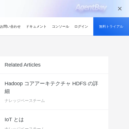
お問い合わせ
ドキュメント
コンソール
ログイン
無料トライアル
ーン
持続可能性
ンサイト
適化
グと認定
を探す
せ
最新情報
開発者ハブ
パートナーになる
推奨されるプログラム
デルを試す
ント、効率的、かつ信頼で
低炭素かつ省エネルギー技術で持続可能
ションでサプライチェーン
解、画像生成、およびビデオ生成をサポートします。
な未来を実現
競技大会
d Academy
ブ
がる
pute Service (ECS)
イベントとウェビナー
Alibaba Cloud プロジェクトハブ
パートナーネットワーク
無料トライアル：80+ のプ
Related Articles
oud は、Al で強化されたクラ
格。
トレーニングでクラウドス
ナーを素早く見つける
有し、Alibaba Cloud
トをホストし、エンタープライ
今後のイベントとオンデマンドイベント
プラットフォームを使用して開発者が構
Alibaba Cloud のチャネル、テクノロジ
ロダクト、100 万トークン /
ジーでオリンピック競技大
け、認定資格を取得しまし
てる
ードをどこでも拡張
を簡単に確認
築した実際のプロジェクトを探索しまし
ー、MSP パートナー、その他のパートナ
モデル
ントテクノロジーでスポー
ンセンター
ょう。
ープログラムのパートナーポータル
Hadoop コアアーキテクチャ HDFS の詳
タル化
ィ
Address (EIP)
プロダクトと機能のアップデート情報
開発者 MVP
ba Cloud オファーとプロモ
プロダクトの最新情報を入
細
loud をビジネスの成長に役立
知らせします
門家と話し、お客様のビジ
IP を個別に管理してインター
Alibaba Cloud サービスの最新の変更情
私たちのコミュニティをリードし、構築
手しましょう
Qwen3.7-Plus
様の紹介
たカスタム見積りを取得
トワークの品質を向上
報を入手できます。
し、刺激する開発者を祝福
ント基盤、長期推論、クロ
ネイティブマルチモーダル、1M コンテキ
ナレッジベースチーム
最新の Alibaba Cloud オフ
ーク対応
スト、エージェントコーディング
ポート
RDS
プレスルーム
ァーのお知らせ
アナリスト企業による
バックアップを使用して、ビジ
最新ニュースとメディアリリース
us
Wan2.7-Image-Pro
IoT とは
ud の評価
を保存および管理
スマートにスケーリング：
視覚・言語統合と空間推論
インタラクティブ編集と長文レンダリン
企業向け軽量クラウドサー
ナレッジベースチーム