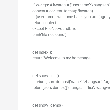
if kwargs: # kwargs = {'username':'zhangsan',
Serverless
content = content. format(**kwargs)
開発者ツール
# {username}, welcome back, you are {age} y
return content
移行と O&M 管理
except FileNotFoundError:
print('file not found')
Apsara Stack
def index():
return 'Welcome to my homepage'
def show_test():
# return json. dumps({'name': 'zhangsan', 'age
return json. dumps(['zhangsan', 'lisi', 'wangwu'
def show_demo():