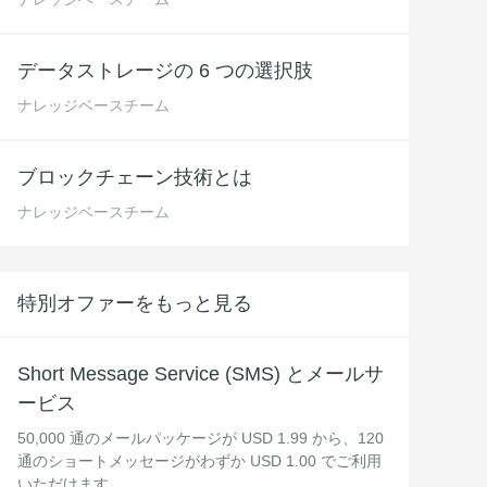
 M コンテキストの動画解
グに対応し、プロンプトに高精度で追従
バー
Alibaba Cloud Academy：
データストレージの 6 つの選択肢
Tech & Biz トレーニング
ナレッジベースチーム
ケース
ブロックチェーン技術とは
ナレッジベースチーム
n
AI セービングプラン
Hot
デル対応。定額制で大きく
期間限定！利用量に応じ、AI コストを最
大 47% 削減。
特別オファーをもっと見る
成
AI 画像作成
2.6 で、プロフェッショナルな
コピーライティング、画像生成、ポスタ
さらにレベルアップできま
ーデザインのためのオールインワンのク
Short Message Service (SMS) とメールサ
リエイティブスイートです。
ービス
50,000 通のメールパッケージが USD 1.99 から、120
通のショートメッセージがわずか USD 1.00 でご利用
いただけます。