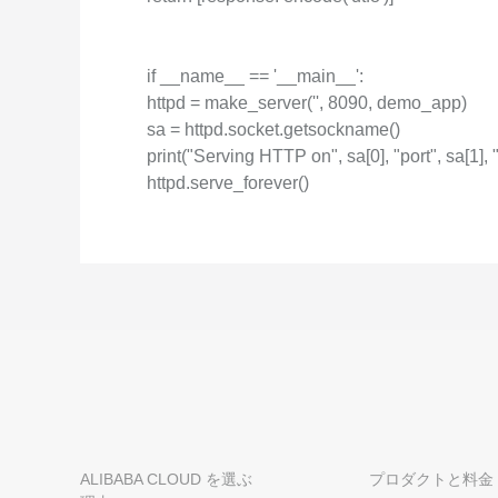
if __name__ == '__main__':
httpd = make_server('', 8090, demo_app)
sa = httpd.socket.getsockname()
print("Serving HTTP on", sa[0], "port", sa[1], ".
httpd.serve_forever()
ALIBABA CLOUD を選ぶ
プロダクトと料金