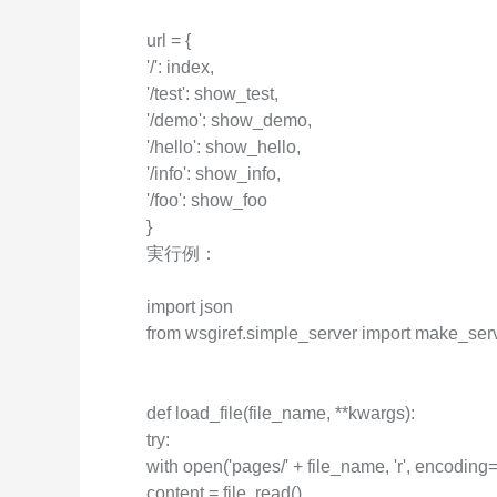
Wan2.7-I2V
Domain Names and Web
セキュリティとコンプライ
url = {
ネットワークと CDN
1 枚の画像から、深い情
あらゆるニーズに最適なド
アンス
'/': index,
像美を持つシネマティック
セキュリティ
'/test': show_test,
データと分析
'/demo': show_demo,
ミドルウェア
'/hello': show_hello,
エンタープライズサービス
'/info': show_info,
データベース
生成 AI アプリケ
とアプリケーション
'/foo': show_foo
分析コンピューティング
Qoder
クラウド移行
}
企業専用のデプロイに使用
実行例：
メディアサービス
クラウドネイティブ
リジェントコーディングア
す。
import json
エンタープライズサービス
ハイブリッドクラウド
Qoder CN
from wsgiref.simple_server import make_ser
とクラウドコミュニケーシ
インテリジェントなコード補
中小企業向けソリューショ
ョン
ット、複数ファイルの編集
ン
化により開発者の生産性を
ドメイン名と Web サイト
で強化されたコーディング
def load_file(file_name, **kwargs):
です。
try:
エンドユーザーコンピュー
with open('pages/' + file_name, 'r', encoding='u
ティング
content = file. read()