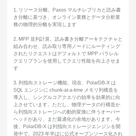
1. リソース分離。Paxos マルチレプリカと読み書
き分離に基づき、オンライン業務とデータ分析業
務の物理的分離を実現します
2. MPP 並列計算。読み書き分離アーキテクチャと
組み合わせ、読み取り専用ノードにルーティング
されたリクエストはデフォルトで MPP パラレル
クエリプランを使用してクエリ性能を向上させま
す
3. 列指向ストレージ機能。現在、PolarDB-X は
SQL エンジンに chunk-at-a-time メモリ列構造を
導入し、シングルコアクエリの効率を効果的に向
上させています。ただし、物理データの行構造か
ら列指向ストレージへの動的変換に伴うオーバー
ヘッドがあり、まだ最適化の余地があります。今
後、PolarDB-X は列指向ストレージエンジンを開
発中で、2023 年半ばに公式オープンソース化され