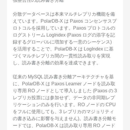
強整合性の読み書き分離
分散データベースは本来マルチレプリカ機能を備
えています。PolarDB-X は Paxos コンセンサスプ
ロトコルを採用しています。Paxos プロトコルの
ログストリーム LogIndex (Paxos ログの添字を記
録するグローバルに増加する一意のシーケンス)
を活用することで、PolarDB-X は LogIndex に基
づくマルチレプリカ間の一貫性読み取りを実現
し、読み書き分離の効果を達成できます。
従来の MySQL 読み書き分離アーキテクチャを基
に、PolarDB-X は Paxos Learner ノードを読み取
り専用 RO ノードとして導入しました (Paxos の 3
レプリカ投票には参加せず、データの非同期レプ
リケーションのみを行います。RO ノードの CPU
をフルに使用しても、3 レプリカのマジョリティ
の書き込みに影響を与えません)。読み書き分離モ
ードでは、PolarDB-X は読み取り専用 RO ノード