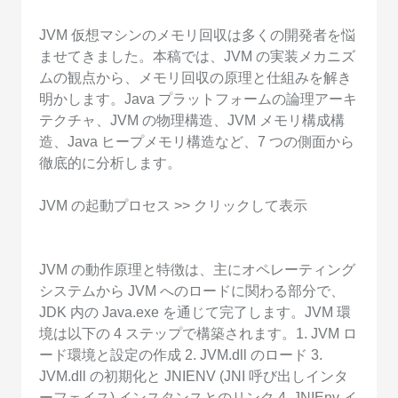
JVM 仮想マシンのメモリ回収は多くの開発者を悩
ませてきました。本稿では、JVM の実装メカニズ
ムの観点から、メモリ回収の原理と仕組みを解き
明かします。Java プラットフォームの論理アーキ
テクチャ、JVM の物理構造、JVM メモリ構成構
造、Java ヒープメモリ構造など、7 つの側面から
徹底的に分析します。
JVM の起動プロセス >> クリックして表示
JVM の動作原理と特徴は、主にオペレーティング
システムから JVM へのロードに関わる部分で、
JDK 内の Java.exe を通じて完了します。JVM 環
境は以下の 4 ステップで構築されます。1. JVM ロ
ード環境と設定の作成 2. JVM.dll のロード 3.
JVM.dll の初期化と JNIENV (JNI 呼び出しインタ
ーフェイス) インスタンスとのリンク 4. JNIEnv イ