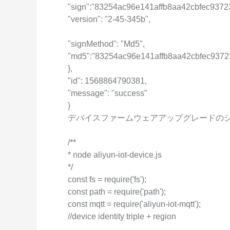
"sign":"83254ac96e141affb8aa42cbfec9372
"version": "2-45-345b",
"signMethod": "Md5",
"md5":"83254ac96e141affb8aa42cbfec9372
},
"id": 1568864790381,
"message": "success"
}
デバイスファームウェアアップグレードの
/**
* node aliyun-iot-device.js
*/
const fs = require('fs');
const path = require('path');
const mqtt = require('aliyun-iot-mqtt');
//device identity triple + region