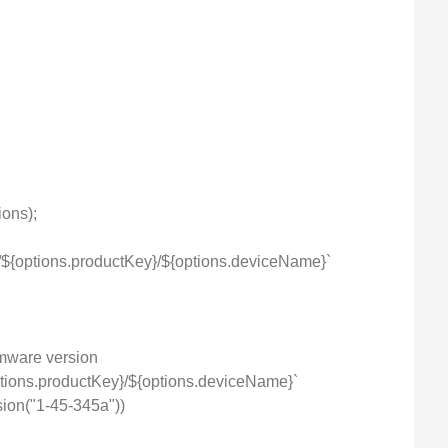
ions);
/${options.productKey}/${options.deviceName}`
irmware version
options.productKey}/${options.deviceName}`
sion("1-45-345a"))