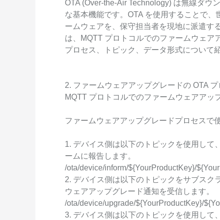
OTA (Over-the-Air Technology
Wan2.7-I2V
な基本機能です。OTA を使用することで、世
Domain Names and Web
セキュリティとコンプライ
ネットワークと CDN
1 枚の画像から、深い情
ームウェアを、保守担当者を現地に派遣す
あらゆるニーズに最適なド
アンス
像美を持つシネマティック
セキュリティ
は、MQTT プロトコルでのファームウェ
データと分析
プロセス、トピック、データ形式について
ミドルウェア
エンタープライズサービス
データベース
生成 AI アプリケ
とアプリケーション
2. ファームウェアアップグレードの OTA 
分析コンピューティング
MQTT プロトコルでのファームウェアア
Qoder
クラウド移行
企業専用のデプロイに使用
メディアサービス
クラウドネイティブ
ファームウェアアップグレードプロセスで
リジェントコーディングア
す。
エンタープライズサービス
ハイブリッドクラウド
Qoder CN
1. デバイス側は以下のトピックを使用して、
とクラウドコミュニケーシ
インテリジェントなコード補
ームに報告します。
中小企業向けソリューショ
ョン
ット、複数ファイルの編集
/ota/device/inform/${YourProductKey}/${Yo
ン
化により開発者の生産性を
ドメイン名と Web サイト
2. デバイス側は以下のトピックをサブスク
で強化されたコーディング
です。
ウェアアップグレード通知を受信します。
エンドユーザーコンピュー
/ota/device/upgrade/${YourProductKey}/${
ティング
3. デバイス側は以下のトピックを使用し