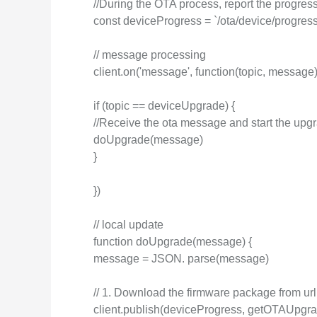
//During the OTA process, report the progres
const deviceProgress = `/ota/device/progres
// message processing
client.on('message', function(topic, message)
if (topic == deviceUpgrade) {
//Receive the ota message and start the upg
doUpgrade(message)
}
})
// local update
function doUpgrade(message) {
message = JSON. parse(message)
// 1. Download the firmware package from url
client.publish(deviceProgress, getOTAUpgr