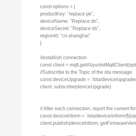
const options = {
productKey: "replace pk",
deviceName: "Replace dn",
deviceSecret: "Replace ds",
regionId: "cn-shanghai"
}
//establish connection
const client = mqtt.getAliyunIotMqttClient(opt
//Subscribe to the Topic of the ota message
const deviceUpgrade = `/ota/device/upgrade
client. subscribe(deviceUpgrade)
// After each connection, report the current f
const deviceInform = `/ota/device/inform/${
client.publish(deviceInform, getFirmwareVer