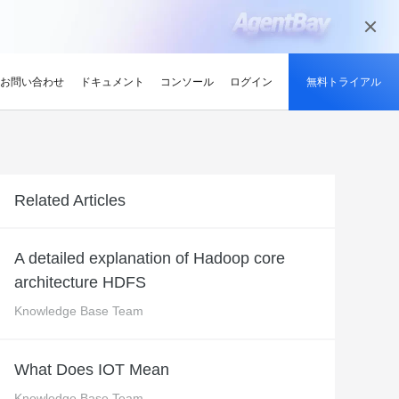
お問い合わせ
ドキュメント
コンソール
ログイン
無料トライアル
ーン
持続可能性
ンサイト
適化
グと認定
を探す
せ
最新情報
開発者ハブ
パートナーになる
推奨されるプログラム
デルを試す
ント、効率的、かつ信頼で
低炭素かつ省エネルギー技術で持続可能
ションでサプライチェーン
解、画像生成、およびビデオ生成をサポートします。
な未来を実現
競技大会
d Academy
ブ
がる
pute Service (ECS)
イベントとウェビナー
Alibaba Cloud プロジェクトハブ
パートナーネットワーク
無料トライアル：80+ のプ
Related Articles
oud は、Al で強化されたクラ
格。
トレーニングでクラウドス
ナーを素早く見つける
有し、Alibaba Cloud
トをホストし、エンタープライ
今後のイベントとオンデマンドイベント
プラットフォームを使用して開発者が構
Alibaba Cloud のチャネル、テクノロジ
ロダクト、100 万トークン /
ジーでオリンピック競技大
け、認定資格を取得しまし
てる
ードをどこでも拡張
を簡単に確認
築した実際のプロジェクトを探索しまし
ー、MSP パートナー、その他のパートナ
モデル
ントテクノロジーでスポー
ンセンター
ょう。
ープログラムのパートナーポータル
A detailed explanation of Hadoop core
タル化
ィ
Address (EIP)
プロダクトと機能のアップデート情報
開発者 MVP
ba Cloud オファーとプロモ
プロダクトの最新情報を入
architecture HDFS
loud をビジネスの成長に役立
知らせします
門家と話し、お客様のビジ
IP を個別に管理してインター
Alibaba Cloud サービスの最新の変更情
私たちのコミュニティをリードし、構築
手しましょう
Qwen3.7-Plus
様の紹介
たカスタム見積りを取得
トワークの品質を向上
報を入手できます。
し、刺激する開発者を祝福
ント基盤、長期推論、クロ
ネイティブマルチモーダル、1M コンテキ
Knowledge Base Team
最新の Alibaba Cloud オフ
ーク対応
スト、エージェントコーディング
ポート
RDS
プレスルーム
ァーのお知らせ
アナリスト企業による
バックアップを使用して、ビジ
最新ニュースとメディアリリース
us
Wan2.7-Image-Pro
What Does IOT Mean
ud の評価
を保存および管理
スマートにスケーリング：
視覚・言語統合と空間推論
インタラクティブ編集と長文レンダリン
企業向け軽量クラウドサー
Knowledge Base Team