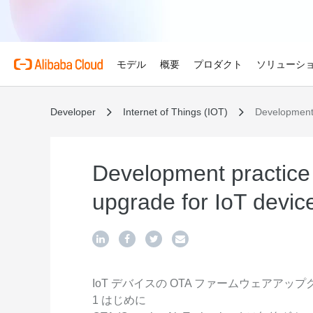
モデル
概要
プロダクト
ソリューシ
Developer
Internet of Things (IOT)
Development 
プロダクト
金融サービス
Alibaba Cloud 
おすすめの商品
概要とツール
技術リソース
マーケットプレイス
サポートとプロフェ
Alibaba Cloud M
Alibaba Cloudでイノ
せる
Alibaba Cloud について
Simple Application Serv
料金計算ツール
ドキュメント
ISV 向け AI アライアン
プロフェッショナルサー
AI駆動のクラウド技術
軽量アプリを簡単にコスト
使用量とニーズに基づいて
プロダクトガイドと FAQ
Alibaba Cllud と提携
クラウドジャーニーを設計
Development practice
ゲーム
見積もり
ンを構築して共に成長
化するためのエキスパート
グローバルで高可用性を維
Alibaba Cloud のグ
Container Service for Ku
アーキテクチャセンター
ス
upgrade for IoT devic
モデル
業種別
おすすめの商品
ゲームのすばやい成長を促
ーク
(ACK)
無料トライアル
お客様の ISV を育成
サポートプラン
信頼性が高く、安全で効率
世界における Alibaba Cl
マネージド Kubernetes
80 を超えるクラウドプロ
アーキテクチャを設計しま
ISV パートナーとしてリ
スタートアップからエンタ
技術ソリューション
Qwen3.8-Max
AI と機械学習
スとご利用可能地域の紹介
チャでコンテナー化アプリ
お試しください。
のアクセス、市場への参入
で、あらゆる段階で柔軟に
コーディングも専門業務も
インテリジェントソリュ
行、スケーリング
用
AI
コンピューティング
グローバルオフィス
Certificate Management 
スプローラー
Qwen-Image-3.0
(Original SSL Certificate)
世界4大陸にオフィスを構
AI が導く、最適なソリュ
ウェブサイト
コンテナ
IoT デバイスの OTA ファームウェアアッ
プロ仕様の図解生成と精緻
ばでサービスをご提供
Web サイトとユーザー間
1 はじめに
リズムで、視覚表現の品質
アな接続を作成
ネットワーク
ストレージ