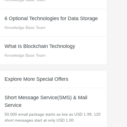
 M コンテキストの動画解
グに対応し、プロンプトに高精度で追従
バー
Alibaba Cloud Academy：
6 Optional Technologies for Data Storage
Tech & Biz トレーニング
Knowledge Base Team
ケース
What Is Blockchain Technology
Knowledge Base Team
n
AI セービングプラン
Hot
デル対応。定額制で大きく
期間限定！利用量に応じ、AI コストを最
大 47% 削減。
Explore More Special Offers
成
AI 画像作成
2.6 で、プロフェッショナルな
コピーライティング、画像生成、ポスタ
さらにレベルアップできま
ーデザインのためのオールインワンのク
Short Message Service(SMS) & Mail
リエイティブスイートです。
Service
50,000 email package starts as low as USD 1.99, 120
short messages start at only USD 1.00