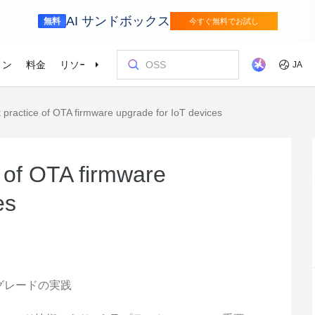
AI サンドボックス
無料
今すぐ無料でお試し
ョン
料金
リソース
パートナー
サポート
JA
practice of OTA firmware upgrade for IoT devices
リテール
サプライチェ
を選ぶ理由
ッショナルサービス
お客様とイ
コストを最
トレーニン
パートナー
お問い合わ
odel Studio
視覚モ
ベーションを加速さ
AI ソリューションで小売の購買プロセス
インテリジェ
を効率化し、一人ひとりに合わせた最適
エンタープライズグレードの大規模モデルサービスとアプリケーション開発プラットフォームです。
きるソリュー
画像の理
er (SAS)
ス
ビス
Asia Accelerator
料金オプション
ブログ
Alibaba Cloud Marketplace
パートナー支援プログラム
Alibaba Cloud Model Studio
オリンピック
移行して節約
Alibaba Clou
パートナーハ
私たちとつな
Elastic Com
な体験を届けます
を強化
効率よく実行
即座に料金を
し、AIソリューショ
、移行、最適
Alibaba Cloud でアジアでの成功を加速
柔軟な料金で Alibaba Cloud を最大限に
クラウドに関する最新のインサイトと開
パートナーと ISV からすぐにデプロイで
専任マネージャーによるパートナー向け
業界をリードする生成 AI モデルで、AI の
Alibaba Cl
高性能・低価
専門家による
理想のパート
フィードバックを共
Web サイ
 of OTA firmware
メディアとエンターテイメント
スポーツ
によるサービ
活用
発者向けのトレンド情報
きるソリューションを探す
の優先技術サポートとより迅速な問題解
利用を容易に促進
ウドテクノロ
キルを身に着
の改善に役立
ズワークロ
持しながら、
デジタル化されたメディアジャーニー
インテリジェ
ローバルネットワ
bernetes
Go Global
プロモーショ
決
会をサポート
ょう。
es
進
で、今日のメディア市場向けにコンテン
ツ業界をデジ
ホワイトペーパー
Platform for AI (PAI)
ケーススタデ
お問い合わせ
Elastic IP 
的なクラウド
グローバルパートナーシップのメリット
最新の Aliba
ツを準備
oud のプレゼン
 インフラストラク
ダクトを無料で
しょう。
ソース、市場へ
ープライズま
Alibaba Cloud のテクノロジーの背後に
エンドツーエンドのエンジニアリングタス
Alibaba C
ーションをお
セールスの専
パブリック 
HappyHorse-1.1-T2V
Qwen3.7-Max
トラストセンター
ケーションを実
サポートを活
サポート
ある方法と理由を探る研究
クの実行
てているお客
ネスに合わせ
ネットネッ
、全面進化。
映画級のクリエイティブ生成で、究極の
汎用エージェ
ーションエク
セキュアでコンプライアンスが高く、グ
ダイナミックなディテールまで再現
スフレームワ
Service
Object Storage Service (OSS)
アナリストレ
ApsaraDB 
ローバルに信頼できるクラウドインフラ
え、お客様のそ
ーション
ストラクチャで企業を強化
大量のデータをクラウドに保存し、時間と
業界のトップ
自動監視と
プグレードの実践
Wan2.7-T2V
Qwen3-VL-Pl
なフォトリア
に安全でセキュ
場所を問わずアクセス
Alibaba Clo
ネスデータ
を向上
最長 15 秒の精細な動画を高速生成し、高
ネイティブな