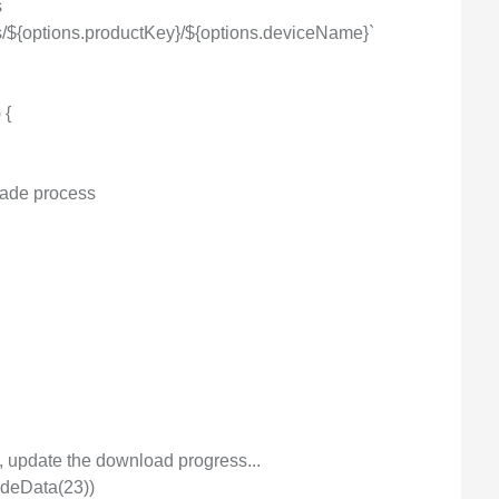
s
s/${options.productKey}/${options.deviceName}`
 {
rade process
, update the download progress...
adeData(23))