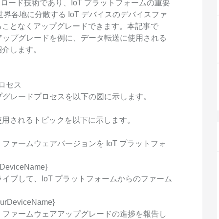
度なカメラワークで映像を自在に演出
を最適化し、1
) は無線ダウンロード技術であり、IoT プラットフォームの重要
析にも対応
界各地に分散する IoT デバイスのデバイスファ
site
Wan2.7-VideoEdit
感と圧倒的な映
ることなくアップグレードできます。本記事で
メイン
動画を生成
プロンプトひとつで局所から全体まで、
アアップグレードを例に、データ転送に使用される
柔軟に動画を編集
紹介します。
ーション
AI サービス
AI ユース
プロセス
ップグレードプロセスを以下の図に示します。
モデルエクスペリエンス
AI Token Pla
可能なインテ
本格的なマルチモーダルモデル機能をオ
プラン・多モ
使用されるトピックを以下に示します。
シスタントで
ンラインでご体験ください。
お得。
Platform for AI
AI ビデオ作
ファームウェアバージョンを IoT プラットフォ
完、AI チャ
エンドツーエンドのモデリング、トレー
Wanxiang 
、タスク自動
ニング、および推論サービスをデプロイ
ビデオ制作を
urDeviceName}
向上する、AI
するのための、AI ネイティブアルゴリズ
す。
ライブして、IoT プラットフォームからのファーム
ビデオ生成モデルのファインチューニ
アシスタント
ムエンジニアリングプラットフォームで
ング
す。
モデルのファインチューニングにより、
YourDeviceName}
Wan のテキストからビデオ生成機能をカ
て、ファームウェアアップグレードの進捗を報告し