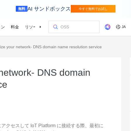
AI サンドボックス
無料
今すぐ無料でお試し
ョン
料金
リソース
パートナー
サポート
JA
ize your network- DNS domain name resolution service
ニューリテール
サプライチェ
を選ぶ理由
ッショナルサービス
お客様とイ
コストを最
トレーニン
パートナー
お問い合わ
odel Studio
視覚モ
ベーションを加速さ
Alibaba Cloud は、デジタルリテールトラ
インテリジェ
ンスフォーメーションにより、コンシュ
エンタープライズグレードの大規模モデルサービスとアプリケーション開発プラットフォームです。
きるソリュー
画像の理
er (SAS)
ス
ビス
Asia Accelerator
料金オプション
ブログ
Alibaba Cloud Marketplace
パートナー支援プログラム
Alibaba Cloud Model Studio
オリンピック
移行して節約
Alibaba Clou
パートナーハ
私たちとつな
Elastic Com
ーマージャーニー全体を通した成長の促
を強化
効率よく実行
即座に料金を
し、AIソリューショ
、移行、最適
Alibaba Cloud でアジアでの成功を加速
柔軟な料金で Alibaba Cloud を最大限に
クラウドに関する最新のインサイトと開
パートナーと ISV からすぐにデプロイで
専任マネージャーによるパートナー向け
業界をリードする生成 AI モデルで、AI の
Alibaba Cl
高性能・低価
専門家による
理想のパート
フィードバックを共
Web サイ
 network- DNS domain
メディアとエンターテイメント
スポーツ
進とオムニチャネルの顧客体験を実現し
によるサービ
活用
発者向けのトレンド情報
きるソリューションを探す
の優先技術サポートとより迅速な問題解
利用を容易に促進
ウドテクノロ
キルを身に着
の改善に役立
ズワークロ
ます。
持しながら、
デジタル化されたメディアジャーニー
インテリジェ
ローバルネットワ
bernetes
Go Global
プロモーショ
決
会をサポート
ょう。
ce
進
で、今日のメディア市場向けにコンテン
ツ業界をデジ
ホワイトペーパー
Platform for AI (PAI)
ケーススタデ
お問い合わせ
Elastic IP 
的なクラウド
グローバルパートナーシップのメリット
最新の Aliba
ツを準備
oud のプレゼン
 インフラストラク
ダクトを無料で
しょう。
ソース、市場へ
ープライズま
Alibaba Cloud のテクノロジーの背後に
エンドツーエンドのエンジニアリングタス
Alibaba C
ーションをお
セールスの専
パブリック 
HappyHorse-1.1-T2V
Qwen3.7-Max
トラストセンター
ケーションを実
サポートを活
サポート
ある方法と理由を探る研究
クの実行
てているお客
ネスに合わせ
ネットネッ
、全面進化。
映画級のクリエイティブ生成で、究極の
汎用エージェ
ーションエク
セキュアでコンプライアンスが高く、グ
ダイナミックなディテールまで再現
スフレームワ
Service
Object Storage Service (OSS)
アナリストレ
ApsaraDB 
ローバルに信頼できるクラウドインフラ
え、お客様のそ
ーション
ストラクチャで企業を強化
大量のデータをクラウドに保存し、時間と
業界のトップ
自動監視と
Wan2.7-T2V
Qwen3-VL-Pl
なフォトリア
に安全でセキュ
場所を問わずアクセス
Alibaba Clo
ネスデータ
スして IoT Platform に接続する際、最初に
を向上
最長 15 秒の精細な動画を高速生成し、高
ネイティブな