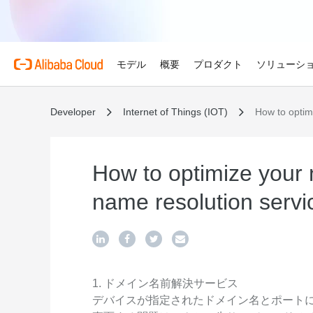
モデル
概要
プロダクト
ソリューシ
Developer
Internet of Things (IOT)
How to optim
プロダクト
金融サービス
Alibaba Cloud 
おすすめの商品
概要とツール
技術リソース
マーケットプレイス
サポートとプロフェ
Alibaba Cloud M
Alibaba Cloudでイノ
せる
Alibaba Cloud について
Simple Application Serv
料金計算ツール
ドキュメント
ISV 向け AI アライアン
プロフェッショナルサー
AI駆動のクラウド技術
軽量アプリを簡単にコスト
使用量とニーズに基づいて
プロダクトガイドと FAQ
Alibaba Cllud と提携
クラウドジャーニーを設計
How to optimize your
ゲーム
見積もり
ンを構築して共に成長
化するためのエキスパート
グローバルで高可用性を維
Alibaba Cloud のグ
Container Service for Ku
アーキテクチャセンター
ス
name resolution servi
モデル
業種別
おすすめの商品
ゲームのすばやい成長を促
ーク
(ACK)
無料トライアル
お客様の ISV を育成
サポートプラン
信頼性が高く、安全で効率
世界における Alibaba Cl
マネージド Kubernetes
80 を超えるクラウドプロ
アーキテクチャを設計しま
ISV パートナーとしてリ
スタートアップからエンタ
技術ソリューション
Qwen3.8-Max
AI と機械学習
スとご利用可能地域の紹介
チャでコンテナー化アプリ
お試しください。
のアクセス、市場への参入
で、あらゆる段階で柔軟に
コーディングも専門業務も
インテリジェントソリュ
行、スケーリング
用
AI
コンピューティング
グローバルオフィス
Certificate Management 
スプローラー
Qwen-Image-3.0
(Original SSL Certificate)
世界4大陸にオフィスを構
AI が導く、最適なソリュ
ウェブサイト
コンテナ
1. ドメイン名前解決サービス
プロ仕様の図解生成と精緻
ばでサービスをご提供
Web サイトとユーザー間
デバイスが指定されたドメイン名とポートにアクセ
リズムで、視覚表現の品質
アな接続を作成
ネットワーク
ストレージ