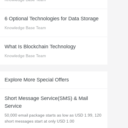
 M コンテキストの動画解
グに対応し、プロンプトに高精度で追従
バー
Alibaba Cloud Academy：
6 Optional Technologies for Data Storage
Tech & Biz トレーニング
Knowledge Base Team
ケース
What Is Blockchain Technology
Knowledge Base Team
n
AI セービングプラン
Hot
デル対応。定額制で大きく
期間限定！利用量に応じ、AI コストを最
大 47% 削減。
Explore More Special Offers
成
AI 画像作成
2.6 で、プロフェッショナルな
コピーライティング、画像生成、ポスタ
さらにレベルアップできま
ーデザインのためのオールインワンのク
Short Message Service(SMS) & Mail
リエイティブスイートです。
Service
50,000 email package starts as low as USD 1.99, 120
short messages start at only USD 1.00