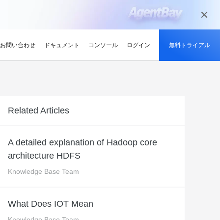
お問い合わせ
ドキュメント
コンソール
ログイン
無料トライアル
ーン
持続可能性
ンサイト
適化
グと認定
を探す
せ
最新情報
開発者ハブ
パートナーになる
推奨されるプログラム
デルを試す
ント、効率的、かつ信頼で
低炭素かつ省エネルギー技術で持続可能
ションでサプライチェーン
解、画像生成、およびビデオ生成をサポートします。
な未来を実現
競技大会
d Academy
ブ
がる
pute Service (ECS)
イベントとウェビナー
Alibaba Cloud プロジェクトハブ
パートナーネットワーク
無料トライアル：80+ のプ
Related Articles
oud は、Al で強化されたクラ
格。
トレーニングでクラウドス
ナーを素早く見つける
有し、Alibaba Cloud
トをホストし、エンタープライ
今後のイベントとオンデマンドイベント
プラットフォームを使用して開発者が構
Alibaba Cloud のチャネル、テクノロジ
ロダクト、100 万トークン /
ジーでオリンピック競技大
け、認定資格を取得しまし
てる
ードをどこでも拡張
を簡単に確認
築した実際のプロジェクトを探索しまし
ー、MSP パートナー、その他のパートナ
モデル
ントテクノロジーでスポー
ンセンター
ょう。
ープログラムのパートナーポータル
A detailed explanation of Hadoop core
タル化
ィ
Address (EIP)
プロダクトと機能のアップデート情報
開発者 MVP
ba Cloud オファーとプロモ
プロダクトの最新情報を入
architecture HDFS
loud をビジネスの成長に役立
知らせします
門家と話し、お客様のビジ
IP を個別に管理してインター
Alibaba Cloud サービスの最新の変更情
私たちのコミュニティをリードし、構築
手しましょう
Qwen3.7-Plus
様の紹介
たカスタム見積りを取得
トワークの品質を向上
報を入手できます。
し、刺激する開発者を祝福
ント基盤、長期推論、クロ
ネイティブマルチモーダル、1M コンテキ
Knowledge Base Team
最新の Alibaba Cloud オフ
ーク対応
スト、エージェントコーディング
ポート
RDS
プレスルーム
ァーのお知らせ
アナリスト企業による
バックアップを使用して、ビジ
最新ニュースとメディアリリース
us
Wan2.7-Image-Pro
What Does IOT Mean
ud の評価
を保存および管理
スマートにスケーリング：
視覚・言語統合と空間推論
インタラクティブ編集と長文レンダリン
企業向け軽量クラウドサー
Knowledge Base Team