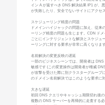
イン A が返すべき DNS 解決結果 IP1 が
が失敗したり、安全でないサイトにアクセ
スケジューリング精度の問題
ドメインハイジャックの問題に加え、従来の
ーリング精度の問題も生じます。CDN ド
ごとにインテリジェントな解決とスケジュ
ーリングに対する要求が非常に高くなりま
名前解決の変更反映の遅延
一部のビジネスシーンでは、開発者は DN
敏感です (この変更操作は開発者が権威 D
が攻撃を受けた際に別クラスターグループに
のドメイン名前解決ではこのような要求に
大きな遅延
初回 DNS クエリやキャッシュ期限切れ
複数の DNS サーバーを再帰的に走査す