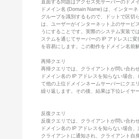
直面する問題はアクセス先サーバーのドメイン
Wan2.7-I2V
ドメイン名 (Domain Name) は、イ
Domain Names and Web
セキュリティとコンプライ
ネットワークと CDN
1 枚の画像から、深い情
グループを識別するもので、ドットで区切
あらゆるニーズに最適なド
アンス
像美を持つシネマティック
セキュリティ
は、ユーザーがインターネット上のサービ
データと分析
うにすることです。実際のシステム実装では、ドメイン
ミドルウェア
ステムを通じてサーバーの IP アドレスに変
エンタープライズサービス
を容易にします。この動作をドメイン名前解決 (Do
データベース
生成 AI アプリケ
とアプリケーション
分析コンピューティング
再帰クエリ
Qoder
クラウド移行
再帰クエリでは、クライアントが問い合わせ
企業専用のデプロイに使用
メディアサービス
クラウドネイティブ
ドメイン名の IP アドレスを知らない場合、ロ
リジェントコーディングア
す。
て他の上位ドメインネームサーバーにクエ
エンタープライズサービス
ハイブリッドクラウド
Qoder CN
繰り返します。その後、結果は下位レイヤ
とクラウドコミュニケーシ
インテリジェントなコード補
中小企業向けソリューショ
ョン
ット、複数ファイルの編集
ン
化により開発者の生産性を
ドメイン名と Web サイト
反復クエリ
で強化されたコーディング
です。
反復クエリでは、クライアントが問い合わせ
エンドユーザーコンピュー
ドメイン名の IP アドレスを知らない場
ティング
クライアントに通知され、クライアント自