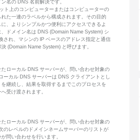
度なカメラワークで映像を自在に演出
を最適化し、1
名の DNS 名前解決です。
析にも対応
ンターネット上のコンピューターまたはコンピューターの
site
Wan2.7-VideoEdit
感と圧倒的な映
られた一連のラベルから構成されます。その目的
メイン
動画を生成
プロンプトひとつで局所から全体まで、
スに、よりシンプルかつ便利にアクセスできるよ
柔軟に動画を編集
名は DNS (Domain Name System) シ
換され、マシンの IP ベースのアドレス指定と通信
main Name System) と呼びます。
ーション
AI サービス
AI ユース
モデルエクスペリエンス
AI Token Pla
たローカル DNS サーバーが、問い合わせ対象の
可能なインテ
本格的なマルチモーダルモデル機能をオ
プラン・多モ
ーカル DNS サーバーは DNS クライアントとし
シスタントで
ンラインでご体験ください。
お得。
リを継続し、結果を取得するまでこのプロセスを
Platform for AI
AI ビデオ作
ーへ受け渡されます。
完、AI チャ
エンドツーエンドのモデリング、トレー
Wanxiang 
、タスク自動
ニング、および推論サービスをデプロイ
ビデオ制作を
向上する、AI
するのための、AI ネイティブアルゴリズ
す。
ビデオ生成モデルのファインチューニ
アシスタント
ムエンジニアリングプラットフォームで
ング
す。
たローカル DNS サーバーが、問い合わせ対象の
モデルのファインチューニングにより、
合、次のレベルのドメインネームサーバーのリストが
Wan のテキストからビデオ生成機能をカ
身が問い合わせを行います。