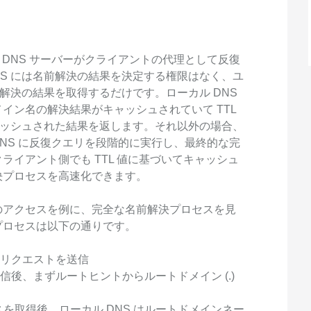
スタマイズし、独自の要件を満たすこと
ができます。
ル DNS サーバーがクライアントの代理として反復
NS には名前解決の結果を決定する権限はなく、ユ
前解決の結果を取得するだけです。ローカル DNS
イン名の解決結果がキャッシュされていて TTL
キャッシュされた結果を返します。それ以外の場合、
 DNS に反復クエリを段階的に実行し、最終的な完
イアント側でも TTL 値に基づいてキャッシュ
決プロセスを高速化できます。
yuncs.com へのアクセスを例に、完全な名前解決プロセスを見
プロセスは以下の通りです。
解決リクエストを送信
受信後、まずルートヒントからルートドメイン (.)
スを取得後、ローカル DNS はルートドメインネー