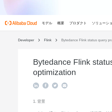
モデル
概要
プロダクト
ソリューシ
Developer
Flink
Bytedance Flink status query pr
プロダクト
金融サービス
Alibaba Cloud 
おすすめの商品
概要とツール
技術リソース
マーケットプレイス
サポートとプロフェ
Alibaba Cloud M
Alibaba Cloudでイノ
せる
Alibaba Cloud について
Simple Application Serv
料金計算ツール
ドキュメント
ISV 向け AI アライアン
プロフェッショナルサー
AI駆動のクラウド技術
軽量アプリを簡単にコスト
使用量とニーズに基づいて
プロダクトガイドと FAQ
Alibaba Cllud と提携
クラウドジャーニーを設計
Bytedance Flink statu
ゲーム
見積もり
ンを構築して共に成長
化するためのエキスパート
グローバルで高可用性を維
Alibaba Cloud のグ
Container Service for Ku
アーキテクチャセンター
ス
optimization
モデル
業種別
おすすめの商品
ゲームのすばやい成長を促
ーク
(ACK)
無料トライアル
お客様の ISV を育成
サポートプラン
信頼性が高く、安全で効率
世界における Alibaba Cl
マネージド Kubernetes
80 を超えるクラウドプロ
アーキテクチャを設計しま
ISV パートナーとしてリ
スタートアップからエンタ
技術ソリューション
Qwen3.8-Max
AI と機械学習
スとご利用可能地域の紹介
チャでコンテナー化アプリ
お試しください。
のアクセス、市場への参入
で、あらゆる段階で柔軟に
コーディングも専門業務も
インテリジェントソリュ
行、スケーリング
用
AI
コンピューティング
グローバルオフィス
Certificate Management 
スプローラー
Qwen-Image-3.0
(Original SSL Certificate)
世界4大陸にオフィスを構
AI が導く、最適なソリュ
ウェブサイト
コンテナ
1. 背景
プロ仕様の図解生成と精緻
ばでサービスをご提供
Web サイトとユーザー間
リズムで、視覚表現の品質
アな接続を作成
ネットワーク
ストレージ