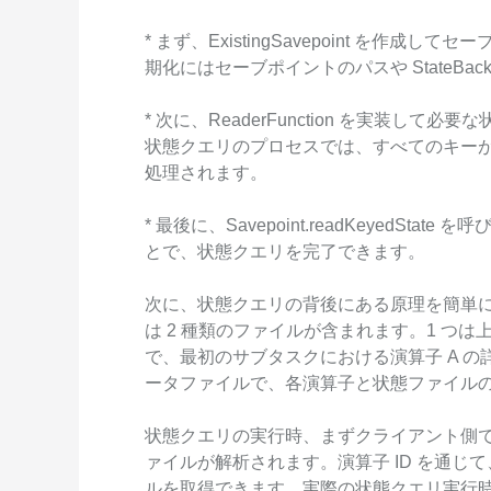
Serverless
* まず、ExistingSavepoint を作成してセ
開発者ツール
期化にはセーブポイントのパスや StateBa
移行と O&M 管理
* 次に、ReaderFunction を実装し
状態クエリのプロセスでは、すべてのキー
Apsara Stack
処理されます。
* 最後に、Savepoint.readKeyedState 
とで、状態クエリを完了できます。
次に、状態クエリの背後にある原理を簡単
は 2 種類のファイルが含まれます。1 つは上図
で、最初のサブタスクにおける演算子 A の
ータファイルで、各演算子と状態ファイル
状態クエリの実行時、まずクライアント側
ァイルが解析されます。演算子 ID を通
ルを取得できます。実際の状態クエリ実行