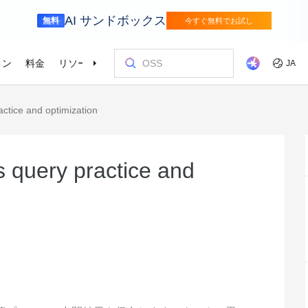
AI サンドボックス
無料
今すぐ無料でお試し
ョン
料金
リソース
パートナー
サポート
JA
actice and optimization
ニューリテール
サプライチェ
を選ぶ理由
ッショナルサービス
お客様とイ
コストを最
トレーニン
パートナー
お問い合わ
odel Studio
視覚モ
ベーションを加速さ
Alibaba Cloud は、デジタルリテールトラ
インテリジェ
ンスフォーメーションにより、コンシュ
エンタープライズグレードの大規模モデルサービスとアプリケーション開発プラットフォームです。
きるソリュー
画像の理
er (SAS)
ス
ビス
Asia Accelerator
料金オプション
ブログ
Alibaba Cloud Marketplace
パートナー支援プログラム
Alibaba Cloud Model Studio
オリンピック
移行して節約
Alibaba Clou
パートナーハ
私たちとつな
Elastic Com
ーマージャーニー全体を通した成長の促
を強化
効率よく実行
即座に料金を
し、AIソリューショ
、移行、最適
Alibaba Cloud でアジアでの成功を加速
柔軟な料金で Alibaba Cloud を最大限に
クラウドに関する最新のインサイトと開
パートナーと ISV からすぐにデプロイで
専任マネージャーによるパートナー向け
業界をリードする生成 AI モデルで、AI の
Alibaba Cl
高性能・低価
専門家による
理想のパート
フィードバックを共
Web サイ
s query practice and
メディアとエンターテイメント
スポーツ
進とオムニチャネルの顧客体験を実現し
によるサービ
活用
発者向けのトレンド情報
きるソリューションを探す
の優先技術サポートとより迅速な問題解
利用を容易に促進
ウドテクノロ
キルを身に着
の改善に役立
ズワークロ
ます。
持しながら、
デジタル化されたメディアジャーニー
インテリジェ
ローバルネットワ
bernetes
Go Global
プロモーショ
決
会をサポート
ょう。
進
で、今日のメディア市場向けにコンテン
ツ業界をデジ
ホワイトペーパー
Platform for AI (PAI)
ケーススタデ
お問い合わせ
Elastic IP 
的なクラウド
グローバルパートナーシップのメリット
最新の Aliba
ツを準備
oud のプレゼン
 インフラストラク
ダクトを無料で
しょう。
ソース、市場へ
ープライズま
Alibaba Cloud のテクノロジーの背後に
エンドツーエンドのエンジニアリングタス
Alibaba C
ーションをお
セールスの専
パブリック 
HappyHorse-1.1-T2V
Qwen3.7-Max
トラストセンター
ケーションを実
サポートを活
サポート
ある方法と理由を探る研究
クの実行
てているお客
ネスに合わせ
ネットネッ
、全面進化。
映画級のクリエイティブ生成で、究極の
汎用エージェ
ーションエク
セキュアでコンプライアンスが高く、グ
ダイナミックなディテールまで再現
スフレームワ
Service
Object Storage Service (OSS)
アナリストレ
ApsaraDB 
ローバルに信頼できるクラウドインフラ
え、お客様のそ
ーション
ストラクチャで企業を強化
大量のデータをクラウドに保存し、時間と
業界のトップ
自動監視と
Wan2.7-T2V
Qwen3-VL-Pl
なフォトリア
に安全でセキュ
場所を問わずアクセス
Alibaba Clo
ネスデータ
を向上
最長 15 秒の精細な動画を高速生成し、高
ネイティブな