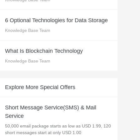
 M コンテキストの動画解
グに対応し、プロンプトに高精度で追従
バー
Alibaba Cloud Academy：
6 Optional Technologies for Data Storage
Tech & Biz トレーニング
Knowledge Base Team
ケース
What Is Blockchain Technology
Knowledge Base Team
n
AI セービングプラン
Hot
デル対応。定額制で大きく
期間限定！利用量に応じ、AI コストを最
大 47% 削減。
Explore More Special Offers
成
AI 画像作成
2.6 で、プロフェッショナルな
コピーライティング、画像生成、ポスタ
さらにレベルアップできま
ーデザインのためのオールインワンのク
Short Message Service(SMS) & Mail
リエイティブスイートです。
Service
50,000 email package starts as low as USD 1.99, 120
short messages start at only USD 1.00