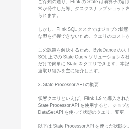
ご存知の通り、Flink の State は演
Wan2.7-I2V
常が発生した際、タスクスナップショット内の
Domain Names and Web
セキュリティとコンプライ
ネットワークと CDN
1 枚の画像から、深い情
られます。
あらゆるニーズに最適なド
アンス
像美を持つシネマティック
セキュリティ
データと分析
しかし、Flink SQL タスクではジョブの
ミドルウェア
な型を把握できないため、クエリのコスト
エンタープライズサービス
データベース
生成 AI アプリケ
とアプリケーション
この課題を解決するため、ByteDance の
分析コンピューティング
SQL 上での State Query ソリューシ
Qoder
クラウド移行
だけで簡単に State をクエリできます。本記事で
企業専用のデプロイに使用
メディアサービス
クラウドネイティブ
連取り組みを主に紹介します。
リジェントコーディングア
す。
エンタープライズサービス
ハイブリッドクラウド
Qoder CN
2. State Processor API の概要
とクラウドコミュニケーシ
インテリジェントなコード補
中小企業向けソリューショ
ョン
ット、複数ファイルの編集
状態クエリといえば、Flink 1.9 で導入された機能
ン
化により開発者の生産性を
ドメイン名と Web サイト
State Processor API を使用すると、
で強化されたコーディング
です。
DataSet API を使って状態のクエリ、
エンドユーザーコンピュー
ティング
以下は State Processor API を使