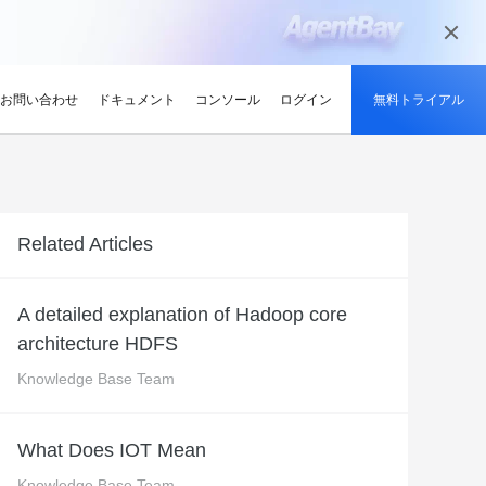
お問い合わせ
ドキュメント
コンソール
ログイン
無料トライアル
ーン
持続可能性
ンサイト
適化
グと認定
を探す
せ
最新情報
開発者ハブ
パートナーになる
推奨されるプログラム
デルを試す
ント、効率的、かつ信頼で
低炭素かつ省エネルギー技術で持続可能
ションでサプライチェーン
解、画像生成、およびビデオ生成をサポートします。
な未来を実現
競技大会
d Academy
ブ
がる
pute Service (ECS)
イベントとウェビナー
Alibaba Cloud プロジェクトハブ
パートナーネットワーク
無料トライアル：80+ のプ
Related Articles
oud は、Al で強化されたクラ
格。
トレーニングでクラウドス
ナーを素早く見つける
有し、Alibaba Cloud
トをホストし、エンタープライ
今後のイベントとオンデマンドイベント
プラットフォームを使用して開発者が構
Alibaba Cloud のチャネル、テクノロジ
ロダクト、100 万トークン /
ジーでオリンピック競技大
け、認定資格を取得しまし
てる
ードをどこでも拡張
を簡単に確認
築した実際のプロジェクトを探索しまし
ー、MSP パートナー、その他のパートナ
モデル
ントテクノロジーでスポー
ンセンター
ょう。
ープログラムのパートナーポータル
A detailed explanation of Hadoop core
タル化
ィ
Address (EIP)
プロダクトと機能のアップデート情報
開発者 MVP
ba Cloud オファーとプロモ
プロダクトの最新情報を入
architecture HDFS
loud をビジネスの成長に役立
知らせします
門家と話し、お客様のビジ
IP を個別に管理してインター
Alibaba Cloud サービスの最新の変更情
私たちのコミュニティをリードし、構築
手しましょう
Qwen3.7-Plus
様の紹介
たカスタム見積りを取得
トワークの品質を向上
報を入手できます。
し、刺激する開発者を祝福
ント基盤、長期推論、クロ
ネイティブマルチモーダル、1M コンテキ
Knowledge Base Team
最新の Alibaba Cloud オフ
ーク対応
スト、エージェントコーディング
ポート
RDS
プレスルーム
ァーのお知らせ
アナリスト企業による
バックアップを使用して、ビジ
最新ニュースとメディアリリース
us
Wan2.7-Image-Pro
What Does IOT Mean
ud の評価
を保存および管理
スマートにスケーリング：
視覚・言語統合と空間推論
インタラクティブ編集と長文レンダリン
企業向け軽量クラウドサー
Knowledge Base Team