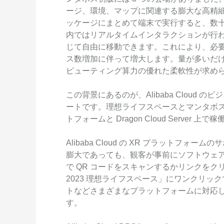
ージ、環境、マップに関連する膨大な高精細
ッケージにまとめて端末で実行すると、数十
内ではリアルタイムインタラクションが行
じて自由に移動できます。これにより、必
ス数増加に伴って増大します。量が多いだ
ピューティング算力の優れた柔軟性が求め
この背景にあるのが、Alibaba Cloud
ートです。理想ライフスペースとマンタボスの両方は
トフォームと Dragon Cloud Server 上
Alibaba Cloud の XR プラットフ
膨大であっても、観客が事前にソフトウェアを
で QR コードをスキャンするかリンクをクリ
2023 理想ライフスペース」にワンクリッ
トなどさまざまなプラットフォームに対応
す。