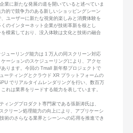
ト企業に新たな発展の道を開いていると述べていま
魅力的で競争力のある新しいショッピングシーン
で、ユーザーに新たな視覚的楽しみと消費体験を
多くのインターネット企業が技術革新を核とし
ンを模索しており、没入体験は文化と技術の融合
ケジューリング能力は 1 万人の同スクリーン対応
リケーションのスケジューリングにより、アクセ
ります。今回の Tmall 新年祭プロジェクトで
コンピューティングとクラウド XR プラットフォームの
GPU でリアルタイムレンダリングを行い、数百万
。これは業界をリードする能力を表しています。
ンピューティングプロダクト専門家である張新涛氏は、
ォームの同スクリーン処理能力の向上により、アプリケーシ
 技術のさらなる業界とシーンへの応用を推進でき