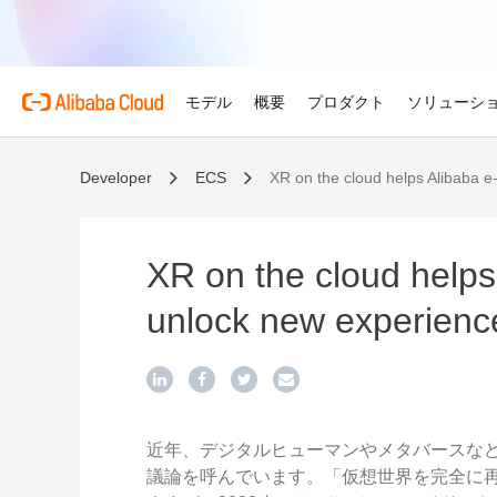
モデル
概要
プロダクト
ソリューシ
Developer
ECS
XR on the cloud helps Alibaba 
プロダクト
自動車
Alibaba Cloud 
おすすめの商品
概要とツール
技術リソース
マーケットプレイス
サポートとプロフェ
Alibaba Cloud M
複雑さを強さへ。AI が自
する。
Alibaba Cloud について
Simple Application Serv
料金計算ツール
ドキュメント
ISV 向け AI アライアン
プロフェッショナルサー
AI駆動のクラウド技術
軽量アプリを簡単にコスト
使用量とニーズに基づいて
プロダクトガイドと FAQ
Alibaba Cllud と提携
クラウドジャーニーを設計
XR on the cloud help
リテール
見積もり
ンを構築して共に成長
化するためのエキスパート
AI ソリューションで小売
Alibaba Cloud のグ
Container Service for Ku
アーキテクチャセンター
ス
unlock new experienc
モデル
業種別
おすすめの商品
を効率化し、一人ひとりに
ーク
(ACK)
無料トライアル
お客様の ISV を育成
サポートプラン
信頼性が高く、安全で効率
な体験を届けます
世界における Alibaba Cl
マネージド Kubernetes
80 を超えるクラウドプロ
アーキテクチャを設計しま
ISV パートナーとしてリ
スタートアップからエンタ
技術ソリューション
Qwen3.8-Max
AI と機械学習
スとご利用可能地域の紹介
チャでコンテナー化アプリ
お試しください。
のアクセス、市場への参入
で、あらゆる段階で柔軟に
コーディングも専門業務も
インテリジェントソリュ
行、スケーリング
用
AI
コンピューティング
グローバルオフィス
Certificate Management 
スプローラー
Qwen-Image-3.0
(Original SSL Certificate)
世界4大陸にオフィスを構
AI が導く、最適なソリュ
ウェブサイト
コンテナ
近年、デジタルヒューマンやメタバースな
プロ仕様の図解生成と精緻
ばでサービスをご提供
Web サイトとユーザー間
議論を呼んでいます。「仮想世界を完全に
リズムで、視覚表現の品質
アな接続を作成
ネットワーク
ストレージ