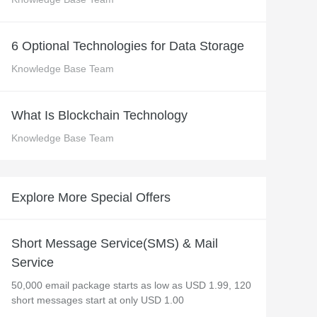
 M コンテキストの動画解
グに対応し、プロンプトに高精度で追従
バー
Alibaba Cloud Academy：
6 Optional Technologies for Data Storage
Tech & Biz トレーニング
Knowledge Base Team
ケース
What Is Blockchain Technology
Knowledge Base Team
n
AI セービングプラン
Hot
デル対応。定額制で大きく
期間限定！利用量に応じ、AI コストを最
大 47% 削減。
Explore More Special Offers
成
AI 画像作成
2.6 で、プロフェッショナルな
コピーライティング、画像生成、ポスタ
さらにレベルアップできま
ーデザインのためのオールインワンのク
Short Message Service(SMS) & Mail
リエイティブスイートです。
Service
50,000 email package starts as low as USD 1.99, 120
short messages start at only USD 1.00