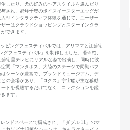
スタマイズし、独自の要件を満たすこと
競争したり、犬の好みのヘアスタイルを選んだり
ができます。
授与され、易烊千璽のボイスイースターエッグが
没入型インタラクティブ体験を通じて、ユーザー
ーザーはクラウドショッピングとスターインタラ
とができます。
」ショッピングフェスティバルでは、アリママと江蘇衛
ーソングフェスティバル」を制作しました。潘瑋柏、
が江蘇衛星テレビにリアルな姿で出演し、同時に彼
ル空間「マンタボス」大陸のステージで同期パフ
陸はシーンが豊富で、ブランドミュージアム、デ
などの会場があり、「ログス」宇宙船が主な移動
サートを視聴するだけでなく、コレクションを鑑
できます。
 トレンドスペースで構成され、「ダブル 11」のマ
た。これほど大規模なシーンは、キャラクターイメ