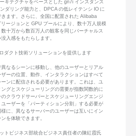
ィングアーキテクチャをベースとした gn7i インスタンス
レンダリング能力と、DPCA の低レイテンシ IO に
ます。さらに、全国に配置された Alibaba
グリージョンと GPU プールにより、数十万人規模
、数十万から数百万人の観客を同じバーチャルス
い没入感をもたらします。
に一式のプロダクト技術ソリューションを提供します
で異なるシーンに移動し、他のユーザーとリアル
ーザーの位置、動作、インタラクションはすべて
シーンに配信される必要があります。これは、ユ
ィングとスケジューリングの需要が指数関数的に
一のクラウドサーバーとスケジューリングエンジ
、ユーザーを「パーティション分割」する必要が
同様に、異なるサーバーのユーザーは互いにイン
ーンを体験できます。
ンターネットビジネス部統合ビジネス責任者の陳紅霞氏