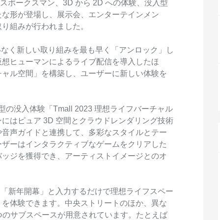
度なカメラワークで映像を自在に演出
を最適化し、1
スポークスマン、3D から 2D への体験、没入型
析にも対応
たな形が登場し、展示会、エンターテインメン
site
Wan2.7-VideoEdit
感と圧倒的な映
取り組みが行われました。
メイン
動画を生成
プロンプトひとつで局所から全体まで、
柔軟に動画を編集
は、間違いなく新しい取り組みを最も早く「アンロック」し
仮想ヒューマンによるライブ配信を導入したほ
チャル空間」を構築し、ユーザーに新しい体験を
ーション
AI サービス
AI ユース
モデルエクスペリエンス
AI Token Pla
加型の没入体験「Tmall 2023 理想ライフバーチャル
可能なインテ
本格的なマルチモーダルモデル機能をオ
プラン・多モ
にはピュア 3D 空間とクラウドレンダリング技術
シスタントで
ンラインでご体験ください。
お得。
や音声ガイドと連携して、多彩なスタイルとテー
Platform for AI
AI ビデオ作
ーザーはインタラクティブなゲームをクリアした
完、AI チャ
エンドツーエンドのモデリング、トレー
Wanxiang 
バッジを獲得でき、アーティストイメージとのオ
、タスク自動
ニング、および推論サービスをデプロイ
ビデオ制作を
向上する、AI
するのための、AI ネイティブアルゴリズ
す。
ビデオ生成モデルのファインチューニ
アシスタント
ムエンジニアリングプラットフォームで
ング
す。
開き、「新年開幕」と入力するだけで理想ライフスペー
モデルのファインチューニングにより、
」を体験できます。中央ストリートのほか、異な
Wan のテキストからビデオ生成機能をカ
 つのサブスペースが用意されています。たとえば