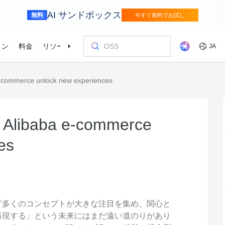
AI サンドボックス
無料
今すぐ無料でお試し
ョン
料金
リソース
パートナー
サポート
JA
e-commerce unlock new experiences
金融サービス
ゲーム
を選ぶ理由
ッショナルサービス
お客様とイ
コストを最
トレーニン
パートナー
お問い合わ
odel Studio
視覚モ
動車業界を変革
Alibaba Cloudでイノベーションを加速さ
グローバルで
せる
エンタープライズグレードの大規模モデルサービスとアプリケーション開発プラットフォームです。
ゲームのすば
画像の理
er (SAS)
ス
ビス
Asia Accelerator
料金オプション
ブログ
Alibaba Cloud Marketplace
パートナー支援プログラム
Alibaba Cloud Model Studio
オリンピック
移行して節約
Alibaba Clou
パートナーハ
私たちとつな
Elastic Com
効率よく実行
即座に料金を
し、AIソリューショ
、移行、最適
Alibaba Cloud でアジアでの成功を加速
柔軟な料金で Alibaba Cloud を最大限に
クラウドに関する最新のインサイトと開
パートナーと ISV からすぐにデプロイで
専任マネージャーによるパートナー向け
業界をリードする生成 AI モデルで、AI の
Alibaba Cl
高性能・低価
専門家による
理想のパート
フィードバックを共
Web サイ
s Alibaba e-commerce
スポーツ
サプライチェ
によるサービ
活用
発者向けのトレンド情報
きるソリューションを探す
の優先技術サポートとより迅速な問題解
利用を容易に促進
ウドテクノロ
キルを身に着
の改善に役立
ズワークロ
の購買プロセス
インテリジェントテクノロジーでスポー
インテリジェ
ローバルネットワ
bernetes
Go Global
プロモーショ
決
会をサポート
ょう。
es
合わせた最適
ツ業界をデジタル化
きるソリュー
ホワイトペーパー
Platform for AI (PAI)
ケーススタデ
お問い合わせ
Elastic IP 
的なクラウド
グローバルパートナーシップのメリット
最新の Aliba
を強化
oud のプレゼン
 インフラストラク
ダクトを無料で
しょう。
ソース、市場へ
ープライズま
Alibaba Cloud のテクノロジーの背後に
エンドツーエンドのエンジニアリングタス
Alibaba C
ーションをお
セールスの専
パブリック 
HappyHorse-1.1-T2V
Qwen3.7-Max
トラストセンター
ケーションを実
サポートを活
サポート
ある方法と理由を探る研究
クの実行
てているお客
ネスに合わせ
ネットネッ
、全面進化。
映画級のクリエイティブ生成で、究極の
汎用エージェ
ーションエク
セキュアでコンプライアンスが高く、グ
ダイナミックなディテールまで再現
スフレームワ
Service
Object Storage Service (OSS)
アナリストレ
ApsaraDB 
ローバルに信頼できるクラウドインフラ
え、お客様のそ
ーション
ストラクチャで企業を強化
大量のデータをクラウドに保存し、時間と
業界のトップ
自動監視と
ど多くのコンセプトが大きな注目を集め、関心と
Wan2.7-T2V
Qwen3-VL-Pl
なフォトリア
に安全でセキュ
場所を問わずアクセス
Alibaba Clo
ネスデータ
再現する」という未来にはまだ遠い道のりがあり
を向上
最長 15 秒の精細な動画を高速生成し、高
ネイティブな