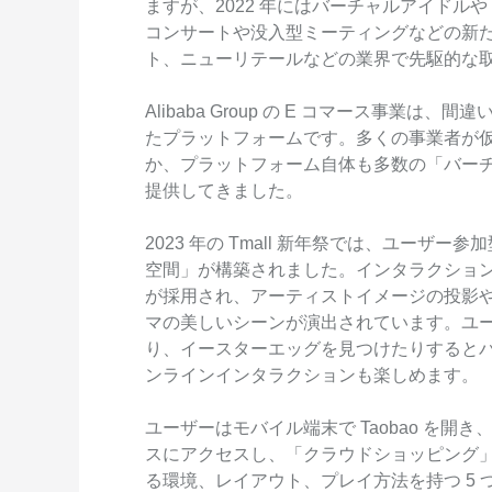
ますが、2022 年にはバーチャルアイドルや 
Wan2.7-I2V
コンサートや没入型ミーティングなどの新
Domain Names and Web
セキュリティとコンプライ
ネットワークと CDN
1 枚の画像から、深い情
ト、ニューリテールなどの業界で先駆的な
あらゆるニーズに最適なド
アンス
像美を持つシネマティック
セキュリティ
データと分析
Alibaba Group の E コマース事業
ミドルウェア
たプラットフォームです。多くの事業者が
エンタープライズサービス
か、プラットフォーム自体も多数の「バー
データベース
生成 AI アプリケ
とアプリケーション
提供してきました。
分析コンピューティング
Qoder
クラウド移行
2023 年の Tmall 新年祭では、ユーザー参
企業専用のデプロイに使用
メディアサービス
クラウドネイティブ
空間」が構築されました。インタラクション
リジェントコーディングア
す。
が採用され、アーティストイメージの投影
エンタープライズサービス
ハイブリッドクラウド
Qoder CN
マの美しいシーンが演出されています。ユ
とクラウドコミュニケーシ
インテリジェントなコード補
り、イースターエッグを見つけたりすると
中小企業向けソリューショ
ョン
ット、複数ファイルの編集
ンラインインタラクションも楽しめます。
ン
化により開発者の生産性を
ドメイン名と Web サイト
で強化されたコーディング
です。
ユーザーはモバイル端末で Taobao を
エンドユーザーコンピュー
スにアクセスし、「クラウドショッピング
ティング
る環境、レイアウト、プレイ方法を持つ 5