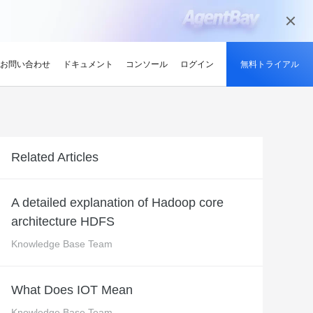
お問い合わせ
ドキュメント
コンソール
ログイン
無料トライアル
メディアとエンターテイメント
ンサイト
適化
グと認定
を探す
せ
最新情報
開発者ハブ
パートナーになる
推奨されるプログラム
デルを試す
高可用性を維持しながら、
デジタル化されたメディアジャーニー
やい成長を促進
解、画像生成、およびビデオ生成をサポートします。
で、今日のメディア市場向けにコンテン
競技大会
d Academy
ブ
がる
pute Service (ECS)
イベントとウェビナー
Alibaba Cloud プロジェクトハブ
パートナーネットワーク
無料トライアル：80+ のプ
Related Articles
ツを準備
oud は、Al で強化されたクラ
格。
トレーニングでクラウドス
ナーを素早く見つける
有し、Alibaba Cloud
トをホストし、エンタープライ
今後のイベントとオンデマンドイベント
プラットフォームを使用して開発者が構
Alibaba Cloud のチャネル、テクノロジ
ロダクト、100 万トークン /
ーン
ジーでオリンピック競技大
け、認定資格を取得しまし
てる
ードをどこでも拡張
を簡単に確認
築した実際のプロジェクトを探索しまし
ー、MSP パートナー、その他のパートナ
モデル
ント、効率的、かつ信頼で
ンセンター
ょう。
ープログラムのパートナーポータル
A detailed explanation of Hadoop core
ションでサプライチェーン
ィ
Address (EIP)
プロダクトと機能のアップデート情報
開発者 MVP
ba Cloud オファーとプロモ
プロダクトの最新情報を入
architecture HDFS
loud をビジネスの成長に役立
知らせします
門家と話し、お客様のビジ
IP を個別に管理してインター
Alibaba Cloud サービスの最新の変更情
私たちのコミュニティをリードし、構築
手しましょう
Qwen3.7-Plus
様の紹介
たカスタム見積りを取得
トワークの品質を向上
報を入手できます。
し、刺激する開発者を祝福
ント基盤、長期推論、クロ
ネイティブマルチモーダル、1M コンテキ
Knowledge Base Team
最新の Alibaba Cloud オフ
ーク対応
スト、エージェントコーディング
ポート
RDS
プレスルーム
ァーのお知らせ
アナリスト企業による
バックアップを使用して、ビジ
最新ニュースとメディアリリース
us
Wan2.7-Image-Pro
What Does IOT Mean
ud の評価
を保存および管理
スマートにスケーリング：
視覚・言語統合と空間推論
インタラクティブ編集と長文レンダリン
企業向け軽量クラウドサー
Knowledge Base Team