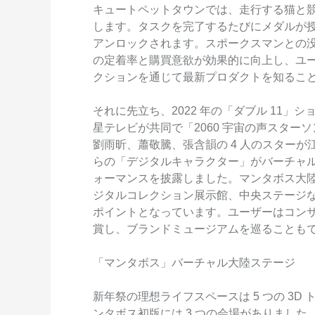
キュートペットタウンでは、走行する猫と
Serverless
します。タスクを完了するたびにメダルが
開発者ツール
アンロックされます。スポークスマンとの
の定着率と購買意欲が効果的に向上し、ユ
移行と O&M 管理
クションを通じて最新プロダクトを知るこ
Apsara Stack
それに先立ち、2022 年の「ダブル 11
星テレビが共同で「2060 宇宙の声スタ
劉雨昕、蕭敬騰、張含韻の 4 人のスター
らの「デジタルキャラクター」がバーチャ
ォーマンスを披露しました。マンタボス大
ジタルコレクション展示館、中央ステージ
ポイントとなっています。ユーザーはコン
賞し、ブランドミュージアムを巡ることも
「マンタボス」バーチャル大陸ステージ
新年祭の理想ライフスペースは 5 つの 3D
ンタボス初版には 3 つの会場がありまし