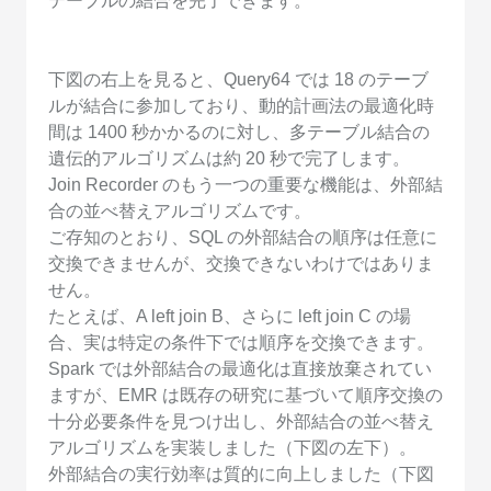
テーブルの結合を完了できます。
下図の右上を見ると、Query64 では 18 のテーブ
ルが結合に参加しており、動的計画法の最適化時
間は 1400 秒かかるのに対し、多テーブル結合の
遺伝的アルゴリズムは約 20 秒で完了します。
Join Recorder のもう一つの重要な機能は、外部結
合の並べ替えアルゴリズムです。
ご存知のとおり、SQL の外部結合の順序は任意に
交換できませんが、交換できないわけではありま
せん。
たとえば、A left join B、さらに left join C の場
合、実は特定の条件下では順序を交換できます。
Spark では外部結合の最適化は直接放棄されてい
ますが、EMR は既存の研究に基づいて順序交換の
十分必要条件を見つけ出し、外部結合の並べ替え
アルゴリズムを実装しました（下図の左下）。
外部結合の実行効率は質的に向上しました（下図