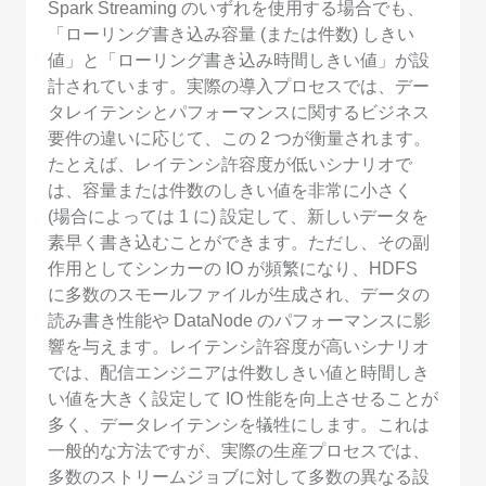
Spark Streaming のいずれを使用する場合でも、
「ローリング書き込み容量 (または件数) しきい
値」と「ローリング書き込み時間しきい値」が設
計されています。実際の導入プロセスでは、デー
タレイテンシとパフォーマンスに関するビジネス
要件の違いに応じて、この 2 つが衡量されます。
たとえば、レイテンシ許容度が低いシナリオで
は、容量または件数のしきい値を非常に小さく
(場合によっては 1 に) 設定して、新しいデータを
素早く書き込むことができます。ただし、その副
作用としてシンカーの IO が頻繁になり、HDFS
に多数のスモールファイルが生成され、データの
読み書き性能や DataNode のパフォーマンスに影
響を与えます。レイテンシ許容度が高いシナリオ
では、配信エンジニアは件数しきい値と時間しき
い値を大きく設定して IO 性能を向上させることが
多く、データレイテンシを犠牲にします。これは
一般的な方法ですが、実際の生産プロセスでは、
多数のストリームジョブに対して多数の異なる設