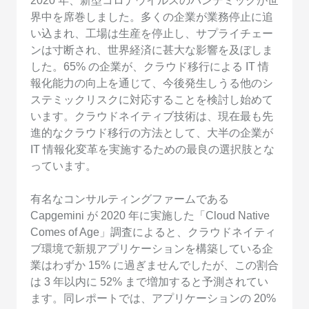
2020 年、新型コロナウイルスのパンデミックが世
界中を席巻しました。多くの企業が業務停止に追
い込まれ、工場は生産を停止し、サプライチェー
ンは寸断され、世界経済に甚大な影響を及ぼしま
した。65% の企業が、クラウド移行による IT 情
報化能力の向上を通じて、今後発生しうる他のシ
ステミックリスクに対応することを検討し始めて
います。クラウドネイティブ技術は、現在最も先
進的なクラウド移行の方法として、大半の企業が
IT 情報化変革を実施するための最良の選択肢とな
っています。
有名なコンサルティングファームである
Capgemini が 2020 年に実施した「Cloud Native
Comes of Age」調査によると、クラウドネイティ
ブ環境で新規アプリケーションを構築している企
業はわずか 15% に過ぎませんでしたが、この割合
は 3 年以内に 52% まで増加すると予測されてい
ます。同レポートでは、アプリケーションの 20%