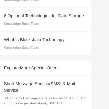
 M コンテキストの動画解
グに対応し、プロンプトに高精度で追従
バー
Alibaba Cloud Academy：
6 Optional Technologies for Data Storage
Tech & Biz トレーニング
Knowledge Base Team
ケース
What Is Blockchain Technology
Knowledge Base Team
n
AI セービングプラン
Hot
デル対応。定額制で大きく
期間限定！利用量に応じ、AI コストを最
大 47% 削減。
Explore More Special Offers
成
AI 画像作成
2.6 で、プロフェッショナルな
コピーライティング、画像生成、ポスタ
さらにレベルアップできま
ーデザインのためのオールインワンのク
Short Message Service(SMS) & Mail
リエイティブスイートです。
Service
50,000 email package starts as low as USD 1.99, 120
short messages start at only USD 1.00