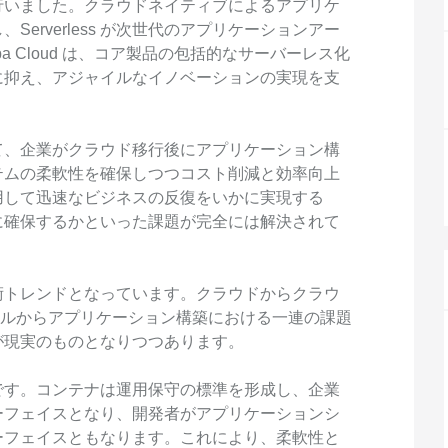
度なカメラワークで映像を自在に演出
を最適化し、1
行いました。クラウドネイティブによるアプリケ
析にも対応
erverless が次世代のアプリケーションアー
site
Wan2.7-VideoEdit
感と圧倒的な映
a Cloud は、コア製品の包括的なサーバーレス化
メイン
動画を生成
プロンプトひとつで局所から全体まで、
に抑え、アジャイルなイノベーションの実現を支
柔軟に動画を編集
て、企業がクラウド移行後にアプリケーション構
ーション
AI サービス
AI ユース
テムの柔軟性を確保しつつコスト削減と効率向上
用して迅速なビジネスの反復をいかに実現する
モデルエクスペリエンス
AI Token Pla
に確保するかといった課題が完全には解決されて
可能なインテ
本格的なマルチモーダルモデル機能をオ
プラン・多モ
シスタントで
ンラインでご体験ください。
お得。
Platform for AI
AI ビデオ作
術トレンドとなっています。クラウドからクラウ
完、AI チャ
エンドツーエンドのモデリング、トレー
Wanxiang 
レベルからアプリケーション構築における一連の課題
、タスク自動
ニング、および推論サービスをデプロイ
ビデオ制作を
が現実のものとなりつつあります。
向上する、AI
するのための、AI ネイティブアルゴリズ
す。
ビデオ生成モデルのファインチューニ
アシスタント
ムエンジニアリングプラットフォームで
ング
す。
です。コンテナは運用保守の標準を形成し、企業
モデルのファインチューニングにより、
ーフェイスとなり、開発者がアプリケーションシ
Wan のテキストからビデオ生成機能をカ
ーフェイスともなります。これにより、柔軟性と