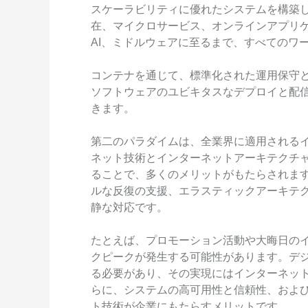
スケーラビリティに優れたシステムを構築
Serverless
在、マイクロサービス、オンラインアプリ
開発者ツール
AI、ミドルウェアに至るまで、すべてのワ
移行と O&M 管理
コンテナを通じて、標準化された運用保守
ソフトウェアのユビキタスなデプロイと配
Apsara Stack
きます。
第二のパラダイムは、全業界に適用される
ネット技術とインターネットアーキテクチ
ることで、多くのメリットがもたらされま
ルな反復の支援、エラスティックアーキテ
静な対応です。
たとえば、プロモーション活動や大晦日の
クピークが発生する可能性があります。デ
る必要があり、その実現にはインターネッ
らに、システムの高可用性と信頼性、およ
ト技術が企業にもたらすメリットです。