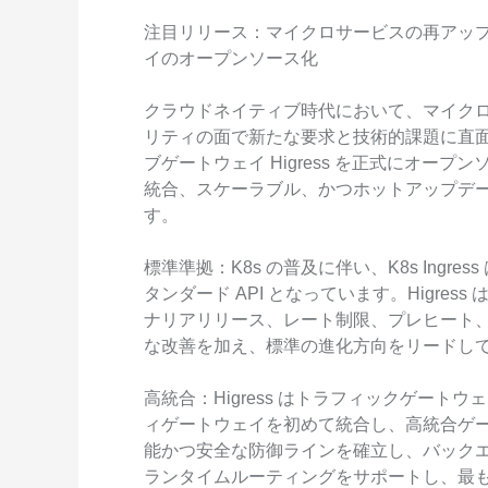
注目リリース：マイクロサービスの再アップ
イのオープンソース化
クラウドネイティブ時代において、マイク
リティの面で新たな要求と技術的課題に直面してい
ブゲートウェイ Higress を正式にオー
統合、スケーラブル、かつホットアップデ
す。
標準準拠：K8s の普及に伴い、K8s Ing
タンダード API となっています。Higre
ナリアリリース、レート制限、プレヒート
な改善を加え、標準の進化方向をリードし
高統合：Higress はトラフィックゲー
ィゲートウェイを初めて統合し、高統合ゲ
能かつ安全な防御ラインを確立し、バックエンドは K8s 
ランタイムルーティングをサポートし、最