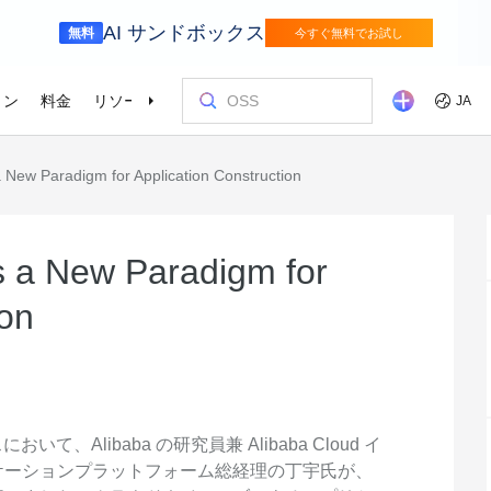
AI サンドボックス
無料
今すぐ無料でお試し
ョン
料金
リソース
パートナー
サポート
JA
a New Paradigm for Application Construction
ニューリテール
サプライチェ
を選ぶ理由
ッショナルサービス
お客様とイ
コストを最
トレーニン
パートナー
お問い合わ
odel Studio
視覚モ
ベーションを加速さ
Alibaba Cloud は、デジタルリテールトラ
インテリジェ
ンスフォーメーションにより、コンシュ
エンタープライズグレードの大規模モデルサービスとアプリケーション開発プラットフォームです。
きるソリュー
画像の理
er (SAS)
ス
ビス
Asia Accelerator
料金オプション
ブログ
Alibaba Cloud Marketplace
パートナー支援プログラム
Alibaba Cloud Model Studio
オリンピック
移行して節約
Alibaba Clou
パートナーハ
私たちとつな
Elastic Com
ーマージャーニー全体を通した成長の促
を強化
効率よく実行
即座に料金を
し、AIソリューショ
、移行、最適
Alibaba Cloud でアジアでの成功を加速
柔軟な料金で Alibaba Cloud を最大限に
クラウドに関する最新のインサイトと開
パートナーと ISV からすぐにデプロイで
専任マネージャーによるパートナー向け
業界をリードする生成 AI モデルで、AI の
Alibaba Cl
高性能・低価
専門家による
理想のパート
フィードバックを共
Web サイ
s a New Paradigm for
メディアとエンターテイメント
スポーツ
進とオムニチャネルの顧客体験を実現し
によるサービ
活用
発者向けのトレンド情報
きるソリューションを探す
の優先技術サポートとより迅速な問題解
利用を容易に促進
ウドテクノロ
キルを身に着
の改善に役立
ズワークロ
ます。
持しながら、
デジタル化されたメディアジャーニー
インテリジェ
ローバルネットワ
bernetes
Go Global
プロモーショ
決
会をサポート
ょう。
ion
進
で、今日のメディア市場向けにコンテン
ツ業界をデジ
ホワイトペーパー
Platform for AI (PAI)
ケーススタデ
お問い合わせ
Elastic IP 
的なクラウド
グローバルパートナーシップのメリット
最新の Aliba
ツを準備
oud のプレゼン
 インフラストラク
ダクトを無料で
しょう。
ソース、市場へ
ープライズま
Alibaba Cloud のテクノロジーの背後に
エンドツーエンドのエンジニアリングタス
Alibaba C
ーションをお
セールスの専
パブリック 
HappyHorse-1.1-T2V
Qwen3.7-Max
トラストセンター
ケーションを実
サポートを活
サポート
ある方法と理由を探る研究
クの実行
てているお客
ネスに合わせ
ネットネッ
、全面進化。
映画級のクリエイティブ生成で、究極の
汎用エージェ
ーションエク
セキュアでコンプライアンスが高く、グ
ダイナミックなディテールまで再現
スフレームワ
Service
Object Storage Service (OSS)
アナリストレ
ApsaraDB 
ローバルに信頼できるクラウドインフラ
え、お客様のそ
ーション
ストラクチャで企業を強化
大量のデータをクラウドに保存し、時間と
業界のトップ
自動監視と
いて、Alibaba の研究員兼 Alibaba Cloud イ
Wan2.7-T2V
Qwen3-VL-Pl
なフォトリア
に安全でセキュ
場所を問わずアクセス
Alibaba Clo
ネスデータ
ケーションプラットフォーム総経理の丁宇氏が、
を向上
最長 15 秒の精細な動画を高速生成し、高
ネイティブな