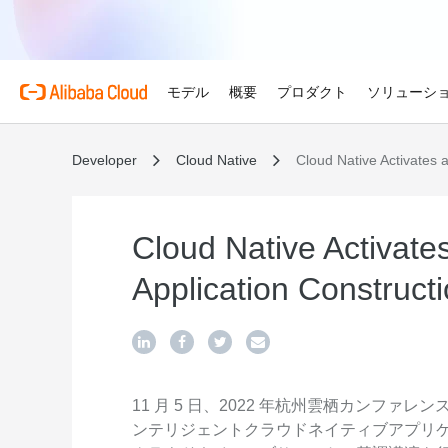
モデル
概要
プロダクト
ソリューシ
Developer
Cloud Native
Cloud Native Activates 
プロダクト
金融サービス
Alibaba Cloud 
おすすめの商品
概要とツール
技術リソース
マーケットプレイス
サポートとプロフェ
Alibaba Cloud M
Alibaba Cloudでイノ
せる
Alibaba Cloud について
Simple Application Serv
料金計算ツール
ドキュメント
ISV 向け AI アライアン
プロフェッショナルサー
AI駆動のクラウド技術
軽量アプリを簡単にコスト
使用量とニーズに基づいて
プロダクトガイドと FAQ
Alibaba Cllud と提携
クラウドジャーニーを設計
Cloud Native Activate
ゲーム
見積もり
ンを構築して共に成長
化するためのエキスパート
グローバルで高可用性を維
Alibaba Cloud のグ
Container Service for Ku
アーキテクチャセンター
ス
Application Construct
モデル
業種別
おすすめの商品
ゲームのすばやい成長を促
ーク
(ACK)
無料トライアル
お客様の ISV を育成
サポートプラン
信頼性が高く、安全で効率
世界における Alibaba Cl
マネージド Kubernetes
80 を超えるクラウドプロ
アーキテクチャを設計しま
ISV パートナーとしてリ
スタートアップからエンタ
技術ソリューション
Qwen3.8-Max
AI と機械学習
スとご利用可能地域の紹介
チャでコンテナー化アプリ
お試しください。
のアクセス、市場への参入
で、あらゆる段階で柔軟に
コーディングも専門業務も
インテリジェントソリュ
行、スケーリング
用
AI
コンピューティング
グローバルオフィス
Certificate Management 
スプローラー
Qwen-Image-3.0
(Original SSL Certificate)
世界4大陸にオフィスを構
AI が導く、最適なソリュ
ウェブサイト
コンテナ
11 月 5 日、2022 年杭州雲栖カンファレンスにお
プロ仕様の図解生成と精緻
ばでサービスをご提供
Web サイトとユーザー間
ンテリジェントクラウドネイティブアプリ
リズムで、視覚表現の品質
アな接続を作成
ネットワーク
ストレージ