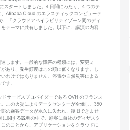
度なカメラワークで映像を自在に演出
を最適化し、1
析にも対応
1 弾」が正式にスタートしました。4 日間にわたり、4 つのテ
site
Wan2.7-VideoEdit
感と圧倒的な映
ibaba Cloud のエラスティックコンピューテ
メイン
動画を生成
プロンプトひとつで局所から全体まで、
in 氏で、「クラウドアベイラビリティゾーン間のディ
柔軟に動画を編集
」をテーマに共有しました。以下に、講演の内容
ーション
AI サービス
AI ユース
モデルエクスペリエンス
AI Token Pla
関連します。一般的な障害の種類には、変更ミ
可能なインテ
本格的なマルチモーダルモデル機能をオ
プラン・多モ
どがあり、発生頻度はこの順に低くなります。し
シスタントで
ンラインでご体験ください。
お得。
ないわけではありません。停電や自然災害による
Platform for AI
AI ビデオ作
らです。
完、AI チャ
エンドツーエンドのモデリング、トレー
Wanxiang 
、タスク自動
ニング、および推論サービスをデプロイ
ビデオ制作を
クラウドサービスプロバイダーである OVH のフランス
向上する、AI
するのための、AI ネイティブアルゴリズ
す。
。この火災によりデータセンターが全焼し、350
ビデオ生成モデルのファインチューニ
アシスタント
ムエンジニアリングプラットフォームで
一部の顧客データが永久に失われ、復旧できませ
ング
す。
r での火災に関する説明の中で、顧客に自社のディザスタ
モデルのファインチューニングにより、
。このことから、アプリケーションをクラウドに
Wan のテキストからビデオ生成機能をカ