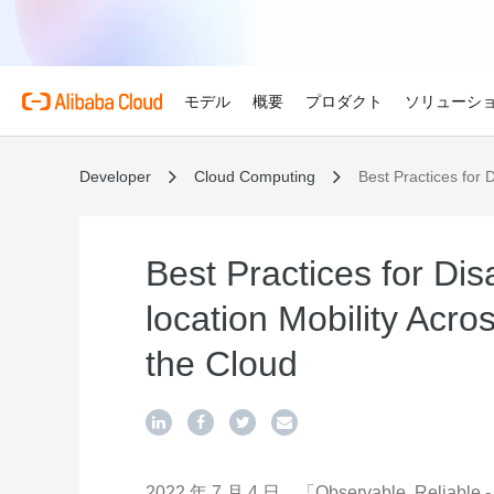
モデル
概要
プロダクト
ソリューシ
Developer
Cloud Computing
Best Practices for 
プロダクト
自動車
Alibaba Cloud 
おすすめの商品
概要とツール
技術リソース
マーケットプレイス
サポートとプロフェ
Alibaba Cloud M
複雑さを強さへ。AI が自
する。
Alibaba Cloud について
Simple Application Serv
料金計算ツール
ドキュメント
ISV 向け AI アライアン
プロフェッショナルサー
AI駆動のクラウド技術
軽量アプリを簡単にコスト
使用量とニーズに基づいて
プロダクトガイドと FAQ
Alibaba Cllud と提携
クラウドジャーニーを設計
Best Practices for Di
リテール
見積もり
ンを構築して共に成長
化するためのエキスパート
AI ソリューションで小売
Alibaba Cloud のグ
Container Service for Ku
アーキテクチャセンター
ス
location Mobility Acro
モデル
業種別
おすすめの商品
を効率化し、一人ひとりに
ーク
(ACK)
無料トライアル
お客様の ISV を育成
サポートプラン
信頼性が高く、安全で効率
な体験を届けます
世界における Alibaba Cl
マネージド Kubernetes
80 を超えるクラウドプロ
アーキテクチャを設計しま
ISV パートナーとしてリ
スタートアップからエンタ
the Cloud
技術ソリューション
Qwen3.8-Max
AI と機械学習
スとご利用可能地域の紹介
チャでコンテナー化アプリ
お試しください。
のアクセス、市場への参入
で、あらゆる段階で柔軟に
コーディングも専門業務も
インテリジェントソリュ
行、スケーリング
用
AI
コンピューティング
グローバルオフィス
Certificate Management 
スプローラー
Qwen-Image-3.0
(Original SSL Certificate)
世界4大陸にオフィスを構
AI が導く、最適なソリュ
ウェブサイト
コンテナ
プロ仕様の図解生成と精緻
ばでサービスをご提供
Web サイトとユーザー間
リズムで、視覚表現の品質
アな接続を作成
ネットワーク
ストレージ
2022 年 7 月 4 日、「Observable, Reliable - C