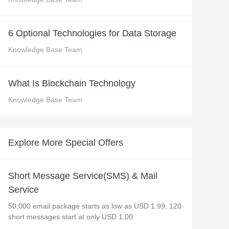
 M コンテキストの動画解
グに対応し、プロンプトに高精度で追従
バー
Alibaba Cloud Academy：
6 Optional Technologies for Data Storage
Tech & Biz トレーニング
Knowledge Base Team
ケース
What Is Blockchain Technology
Knowledge Base Team
n
AI セービングプラン
Hot
デル対応。定額制で大きく
期間限定！利用量に応じ、AI コストを最
大 47% 削減。
Explore More Special Offers
成
AI 画像作成
2.6 で、プロフェッショナルな
コピーライティング、画像生成、ポスタ
さらにレベルアップできま
ーデザインのためのオールインワンのク
Short Message Service(SMS) & Mail
リエイティブスイートです。
Service
50,000 email package starts as low as USD 1.99, 120
short messages start at only USD 1.00