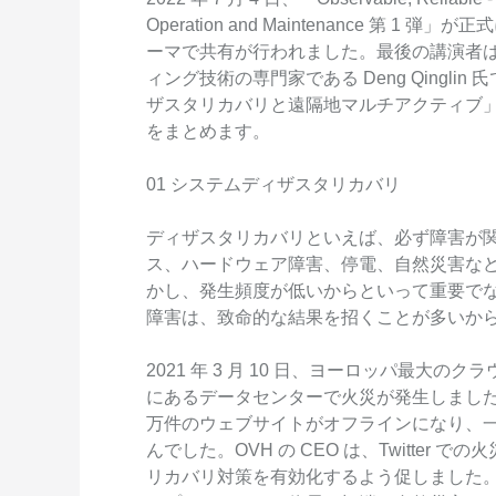
Wan2.7-I2V
Operation and Maintenance 第 
Domain Names and Web
セキュリティとコンプライ
ネットワークと CDN
1 枚の画像から、深い情
ーマで共有が行われました。最後の講演者は、Al
あらゆるニーズに最適なド
アンス
像美を持つシネマティック
ィング技術の専門家である Deng Qingl
セキュリティ
ザスタリカバリと遠隔地マルチアクティブ
データと分析
ミドルウェア
をまとめます。
エンタープライズサービス
データベース
生成 AI アプリケ
とアプリケーション
01 システムディザスタリカバリ
分析コンピューティング
Qoder
クラウド移行
ディザスタリカバリといえば、必ず障害が
企業専用のデプロイに使用
メディアサービス
ス、ハードウェア障害、停電、自然災害な
クラウドネイティブ
リジェントコーディングア
かし、発生頻度が低いからといって重要で
す。
エンタープライズサービス
ハイブリッドクラウド
Qoder CN
障害は、致命的な結果を招くことが多いか
とクラウドコミュニケーシ
インテリジェントなコード補
中小企業向けソリューショ
ョン
ット、複数ファイルの編集
2021 年 3 月 10 日、ヨーロッパ最大の
ン
化により開発者の生産性を
にあるデータセンターで火災が発生しました
ドメイン名と Web サイト
で強化されたコーディング
万件のウェブサイトがオフラインになり、
です。
エンドユーザーコンピュー
んでした。OVH の CEO は、Twitte
ティング
リカバリ対策を有効化するよう促しました