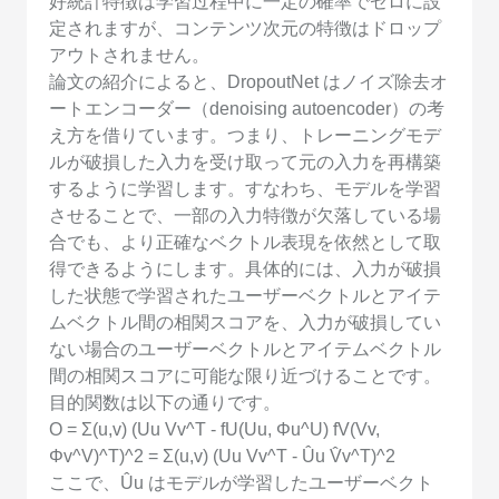
好統計特徴は学習过程中に一定の確率でゼロに設
定されますが、コンテンツ次元の特徴はドロップ
アウトされません。
論文の紹介によると、DropoutNet はノイズ除去オ
ートエンコーダー（denoising autoencoder）の考
え方を借りています。つまり、トレーニングモデ
ルが破損した入力を受け取って元の入力を再構築
するように学習します。すなわち、モデルを学習
させることで、一部の入力特徴が欠落している場
合でも、より正確なベクトル表現を依然として取
得できるようにします。具体的には、入力が破損
した状態で学習されたユーザーベクトルとアイテ
ムベクトル間の相関スコアを、入力が破損してい
ない場合のユーザーベクトルとアイテムベクトル
間の相関スコアに可能な限り近づけることです。
目的関数は以下の通りです。
O = Σ(u,v) (Uu Vv^T - fU(Uu, Φu^U) fV(Vv,
Φv^V)^T)^2 = Σ(u,v) (Uu Vv^T - Ûu V̂v^T)^2
ここで、Ûu はモデルが学習したユーザーベクト