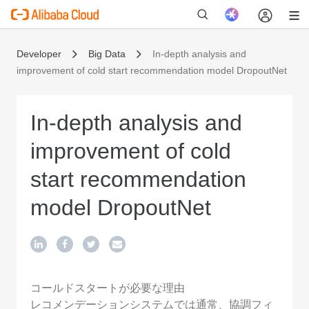
Developer
Big Data
In-depth analysis and
improvement of cold start recommendation model DropoutNet
In-depth analysis and
improvement of cold
start recommendation
model DropoutNet
コールドスタートが必要な理由
レコメンデーションシステムでは通常、協調フィ