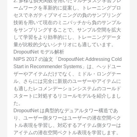
2. 多様な損失関数を用いたマルチタスク学習フレ
ームワークを革新的に提案し、トレーニングプロ
セスでネガティブマイニングの負のサンプリング
技術を用いて現在のミニバッチから負のサンプル
をサンプリングすることで、サンプル空間を拡大
して学習をより効率的にし、トレーニングデータ
量が比較的少ないシナリオにも適しています。
DropoutNet モデル解析
NIPS 2017 の論文「DropoutNet: Addressing Cold
Start in Recommender Systems」は、ヘッドユー
ザーやアイテムだけでなく、ミドル・ロングテー
ル、さらには完全に新規のユーザーやアイテムに
も適したレコメンデーションシステムのコールド
スタートに対処するリコールモデルを紹介しまし
た。
DropoutNet は典型的なデュアルタワー構造であ
り、ユーザー側タワーはユーザーの潜在空間ベク
トル表現を学習し、対応するアイテム側タワーは
アイテムの潜在空間ベクトル表現を学習します。