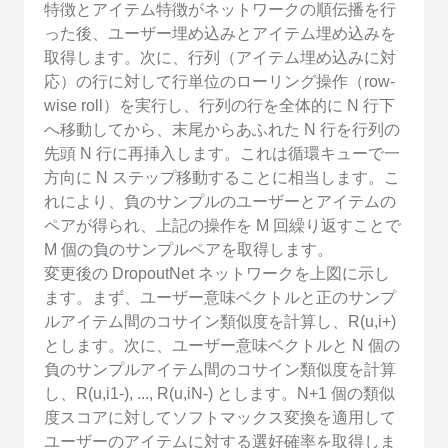
特徴とアイテム特徴がネットワークの順伝播を行
った後、ユーザー埋め込みとアイテム埋め込みを
取得します。次に、行列（アイテム埋め込みに対
応）の行に対して行単位のローリング操作（row-
wise roll）を実行し、行列の行を全体的に N 行下
へ移動してから、末尾からあふれた N 行を行列の
先頭 N 行に再挿入します。これは循環キューで一
方向に N ステップ移動することに相当します。こ
れにより、負のサンプルのユーザーとアイテムの
ペアが得られ、上記の操作を M 回繰り返すことで
M 個の負のサンプルペアを取得します。
変更後の DropoutNet ネットワークを上図に示し
ます。まず、ユーザー意味ベクトルと正のサンプ
ルアイテム間のコサイン類似度を計算し、R(u,i+)
とします。次に、ユーザー意味ベクトルと N 個の
負のサンプルアイテム間のコサイン類似度を計算
し、R(u,i1-), ..., R(u,iN-) とします。N+1 個の類似
度スコアに対してソフトマックス変換を適用して
ユーザーのアイテムに対する選好確率を取得しま