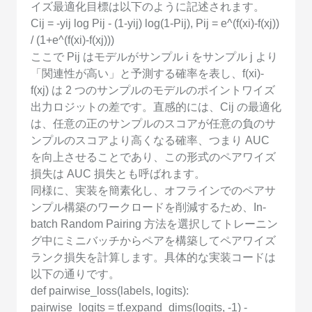
イズ最適化目標は以下のように記述されます。
Cij = -yij log Pij - (1-yij) log(1-Pij), Pij = e^(f(xi)-f(xj))
/ (1+e^(f(xi)-f(xj)))
ここで Pij はモデルがサンプル i をサンプル j より
「関連性が高い」と予測する確率を表し、f(xi)-
f(xj) は 2 つのサンプルのモデルのポイントワイズ
出力ロジットの差です。直感的には、Cij の最適化
は、任意の正のサンプルのスコアが任意の負のサ
ンプルのスコアより高くなる確率、つまり AUC
を向上させることであり、この形式のペアワイズ
損失は AUC 損失とも呼ばれます。
同様に、実装を簡素化し、オフラインでのペアサ
ンプル構築のワークロードを削減するため、In-
batch Random Pairing 方法を選択してトレーニン
グ中にミニバッチからペアを構築してペアワイズ
ランク損失を計算します。具体的な実装コードは
以下の通りです。
def pairwise_loss(labels, logits):
pairwise_logits = tf.expand_dims(logits, -1) -