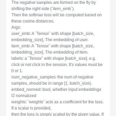
The negative samples are formed on the fly by
shifting the right side (`item_emb`).
Then the softmax loss will be computed based on
these cosine distances.
Args:
user_emb: A `Tensor` with shape [batch_size,
embedding_size]. The embedding of user.
item_emb: A `Tensor` with shape [batch_size,
embedding_size]. The embedding of item.
labels: a `Tensor` with shape [batch_size]. e.g.
click or not click in the session. It's values must be
0 or 1.
num_negative_samples: the num of negative
samples, should be in range [1, batch_size).
embed_normed: bool, whether input embeddings
l2 normalized
weights: `weights` acts as a coefficient for the loss.
If a scalar is provided,
then the loss is simply scaled by the given value. If