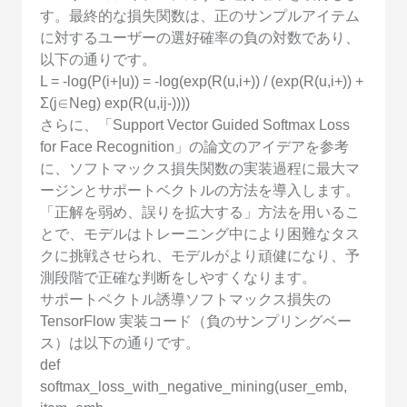
す。最終的な損失関数は、正のサンプルアイテム
に対するユーザーの選好確率の負の対数であり、
以下の通りです。
L = -log(P(i+|u)) = -log(exp(R(u,i+)) / (exp(R(u,i+)) +
Σ(j∈Neg) exp(R(u,ij-))))
さらに、「Support Vector Guided Softmax Loss
for Face Recognition」の論文のアイデアを参考
に、ソフトマックス損失関数の実装過程に最大マ
ージンとサポートベクトルの方法を導入します。
「正解を弱め、誤りを拡大する」方法を用いるこ
とで、モデルはトレーニング中により困難なタス
クに挑戦させられ、モデルがより頑健になり、予
測段階で正確な判断をしやすくなります。
サポートベクトル誘導ソフトマックス損失の
TensorFlow 実装コード（負のサンプリングベー
ス）は以下の通りです。
def
softmax_loss_with_negative_mining(user_emb,