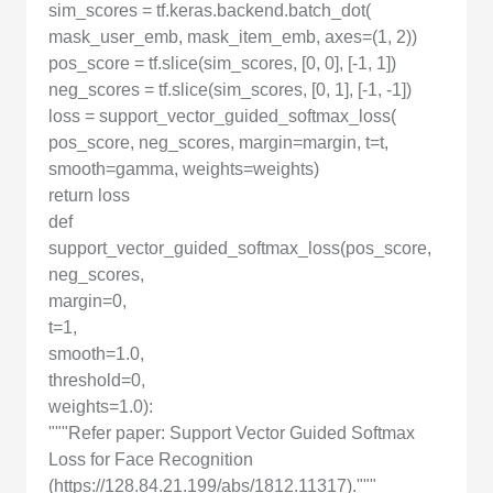
sim_scores = tf.keras.backend.batch_dot(
mask_user_emb, mask_item_emb, axes=(1, 2))
pos_score = tf.slice(sim_scores, [0, 0], [-1, 1])
neg_scores = tf.slice(sim_scores, [0, 1], [-1, -1])
loss = support_vector_guided_softmax_loss(
pos_score, neg_scores, margin=margin, t=t,
smooth=gamma, weights=weights)
return loss
def
support_vector_guided_softmax_loss(pos_score,
neg_scores,
margin=0,
t=1,
smooth=1.0,
threshold=0,
weights=1.0):
"""Refer paper: Support Vector Guided Softmax
Loss for Face Recognition
(https://128.84.21.199/abs/1812.11317)."""