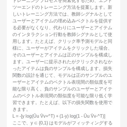
トレーニングプロセスを簡素化するため、エンド
ツーエンドのトレーニング方法を提案します。新
しいトレーニング方法では、教師シグナルとして
ユーザーとアイテムの埋め込みベクトルを提供す
る必要がなくなり、代わりにユーザーとアイテム
のインタラクション行動を教師シグナルとして使
用します。たとえば、クリック率予測モデルと同
様に、ユーザーがアイテムをクリックした場合、
そのユーザーとアイテムは正のサンプルを構成し
ます。ユーザーに提示されたがクリックされなか
ったアイテムは負のサンプルを構成します。損失
関数の設計を通じて、モデルは正のサンプルのユ
ーザーとアイテムのベクトル表現間の類似度を可
能な限り高く、負のサンプルのユーザーとアイテ
ムのベクトル表現間の類似度を可能な限り低く学
習できます。たとえば、以下の損失関数を使用で
きます。
L = -[y log(Ûu V̂v+^T) + (1-y) log(1 - Ûu V̂v-^T)]
ここで、y ∈ {0,1} はモデルがフィッティングする