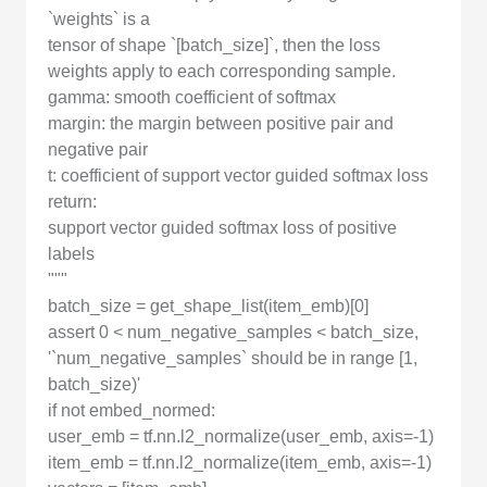
`weights` is a
tensor of shape `[batch_size]`, then the loss
weights apply to each corresponding sample.
gamma: smooth coefficient of softmax
margin: the margin between positive pair and
negative pair
t: coefficient of support vector guided softmax loss
return:
support vector guided softmax loss of positive
labels
"""
batch_size = get_shape_list(item_emb)[0]
assert 0 < num_negative_samples < batch_size,
'`num_negative_samples` should be in range [1,
batch_size)'
if not embed_normed:
user_emb = tf.nn.l2_normalize(user_emb, axis=-1)
item_emb = tf.nn.l2_normalize(item_emb, axis=-1)