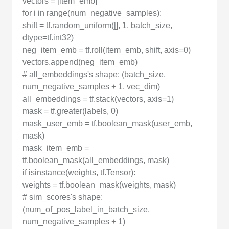
vectors = [item_emb]
for i in range(num_negative_samples):
shift = tf.random_uniform([], 1, batch_size,
dtype=tf.int32)
neg_item_emb = tf.roll(item_emb, shift, axis=0)
vectors.append(neg_item_emb)
# all_embeddings's shape: (batch_size,
num_negative_samples + 1, vec_dim)
all_embeddings = tf.stack(vectors, axis=1)
mask = tf.greater(labels, 0)
mask_user_emb = tf.boolean_mask(user_emb,
mask)
mask_item_emb =
tf.boolean_mask(all_embeddings, mask)
if isinstance(weights, tf.Tensor):
weights = tf.boolean_mask(weights, mask)
# sim_scores's shape:
(num_of_pos_label_in_batch_size,
num_negative_samples + 1)