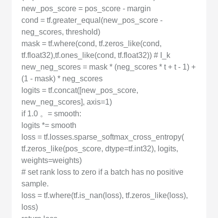
new_pos_score = pos_score - margin
cond = tf.greater_equal(new_pos_score -
neg_scores, threshold)
mask = tf.where(cond, tf.zeros_like(cond,
tf.float32),tf.ones_like(cond, tf.float32)) # I_k
new_neg_scores = mask * (neg_scores * t + t - 1) +
(1 - mask) * neg_scores
logits = tf.concat([new_pos_score,
new_neg_scores], axis=1)
if 1.0 。= smooth:
logits *= smooth
loss = tf.losses.sparse_softmax_cross_entropy(
tf.zeros_like(pos_score, dtype=tf.int32), logits,
weights=weights)
# set rank loss to zero if a batch has no positive
sample.
loss = tf.where(tf.is_nan(loss), tf.zeros_like(loss),
loss)