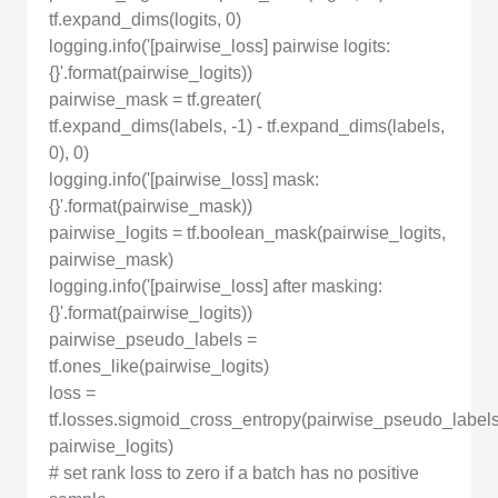
tf.expand_dims(logits, 0)
logging.info('[pairwise_loss] pairwise logits:
{}'.format(pairwise_logits))
pairwise_mask = tf.greater(
tf.expand_dims(labels, -1) - tf.expand_dims(labels,
0), 0)
logging.info('[pairwise_loss] mask:
{}'.format(pairwise_mask))
pairwise_logits = tf.boolean_mask(pairwise_logits,
pairwise_mask)
logging.info('[pairwise_loss] after masking:
{}'.format(pairwise_logits))
pairwise_pseudo_labels =
tf.ones_like(pairwise_logits)
loss =
tf.losses.sigmoid_cross_entropy(pairwise_pseudo_labels
pairwise_logits)
# set rank loss to zero if a batch has no positive