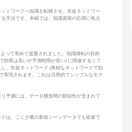
スタマイズし、独自の要件を満たすこと
ができます。
ネットワークへ知識を転移させ、生徒ネットワー
ける手法です。本稿では、知識蒸留の応用に焦点
a らによって初めて提案されました。知識移転の目的
で効果は高いが予測時間が長い) に関連するソフ
し、生徒ネットワーク (単純なネットワークで効
とで実現されます。これは汎用的でシンプルなモデ
ゴリ予測には、データ構造間の類似性が含まれて
ークは、ごく少量の新規シーンデータでも収束で