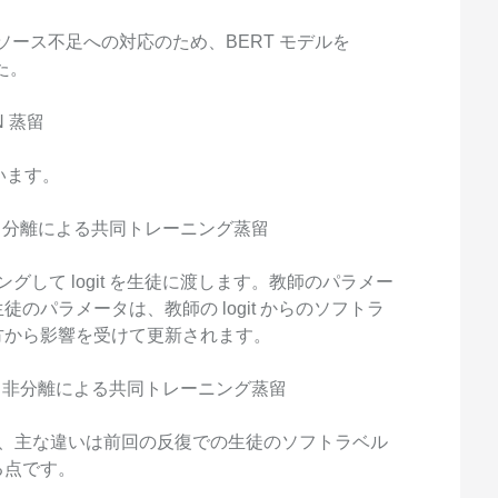
ソース不足への対応のため、BERT モデルを
た。
N 蒸留
います。
パラメータ分離による共同トレーニング蒸留
グして logit を生徒に渡します。教師のパラメー
のパラメータは、教師の logit からのソフトラ
方から影響を受けて更新されます。
パラメータ非分離による共同トレーニング蒸留
すが、主な違いは前回の反復での生徒のソフトラベル
る点です。