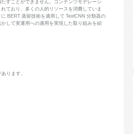
度なカメラワークで映像を自在に演出
を最適化し、1
満たすことができません。コンテンツモデレーシ
析にも対応
まれており、多くの人的リソースを消費していま
site
Wan2.7-VideoEdit
感と圧倒的な映
ERT 蒸留技術を適用して TextCNN 分類器の
メイン
動画を生成
プロンプトひとつで局所から全体まで、
活かして実運用への適用を実現した取り組みを紹
柔軟に動画を編集
ーション
AI サービス
AI ユース
モデルエクスペリエンス
AI Token Pla
可能なインテ
本格的なマルチモーダルモデル機能をオ
プラン・多モ
があります。
シスタントで
ンラインでご体験ください。
お得。
Platform for AI
AI ビデオ作
完、AI チャ
エンドツーエンドのモデリング、トレー
Wanxiang 
、タスク自動
ニング、および推論サービスをデプロイ
ビデオ制作を
向上する、AI
するのための、AI ネイティブアルゴリズ
す。
ビデオ生成モデルのファインチューニ
アシスタント
ムエンジニアリングプラットフォームで
ング
す。
モデルのファインチューニングにより、
Wan のテキストからビデオ生成機能をカ