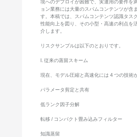
境へのデプロイが困難で、実運用の要件を
Wan2.7-I2V
ョン業務には大量のスパムコンテンツが含
Domain Names and Web
セキュリティとコンプライ
ネットワークと CDN
1 枚の画像から、深い情
す。本稿では、スパムコンテンツ認識タスクに B
あらゆるニーズに最適なド
アンス
像美を持つシネマティック
セキュリティ
性能向上を図り、その小型・高速の利点を
データと分析
介します。
ミドルウェア
エンタープライズサービス
リスクサンプルは以下のとおりです。
データベース
生成 AI アプリケ
とアプリケーション
分析コンピューティング
I. 従来の蒸留スキーム
Qoder
クラウド移行
企業専用のデプロイに使用
メディアサービス
クラウドネイティブ
現在、モデル圧縮と高速化には 4 つの技術
リジェントコーディングア
す。
エンタープライズサービス
ハイブリッドクラウド
Qoder CN
パラメータ剪定と共有
とクラウドコミュニケーシ
インテリジェントなコード補
中小企業向けソリューショ
ョン
ット、複数ファイルの編集
低ランク因子分解
ン
化により開発者の生産性を
ドメイン名と Web サイト
で強化されたコーディング
です。
転移 / コンパクト畳み込みフィルター
エンドユーザーコンピュー
ティング
知識蒸留