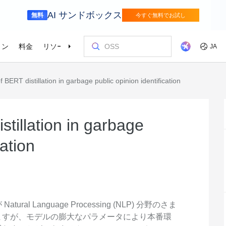
AI サンドボックス
無料
今すぐ無料でお試し
ョン
料金
リソース
パートナー
サポート
JA
f BERT distillation in garbage public opinion identification
リテール
サプライチェ
を選ぶ理由
ッショナルサービス
お客様とイ
コストを最
トレーニン
パートナー
お問い合わ
odel Studio
視覚モ
ベーションを加速さ
AI ソリューションで小売の購買プロセス
インテリジェ
を効率化し、一人ひとりに合わせた最適
エンタープライズグレードの大規模モデルサービスとアプリケーション開発プラットフォームです。
きるソリュー
画像の理
er (SAS)
ス
ビス
Asia Accelerator
料金オプション
ブログ
Alibaba Cloud Marketplace
パートナー支援プログラム
Alibaba Cloud Model Studio
オリンピック
移行して節約
Alibaba Clou
パートナーハ
私たちとつな
Elastic Com
な体験を届けます
を強化
効率よく実行
即座に料金を
し、AIソリューショ
、移行、最適
Alibaba Cloud でアジアでの成功を加速
柔軟な料金で Alibaba Cloud を最大限に
クラウドに関する最新のインサイトと開
パートナーと ISV からすぐにデプロイで
専任マネージャーによるパートナー向け
業界をリードする生成 AI モデルで、AI の
Alibaba Cl
高性能・低価
専門家による
理想のパート
フィードバックを共
Web サイ
stillation in garbage
メディアとエンターテイメント
スポーツ
によるサービ
活用
発者向けのトレンド情報
きるソリューションを探す
の優先技術サポートとより迅速な問題解
利用を容易に促進
ウドテクノロ
キルを身に着
の改善に役立
ズワークロ
持しながら、
デジタル化されたメディアジャーニー
インテリジェ
ローバルネットワ
bernetes
Go Global
プロモーショ
決
会をサポート
ょう。
cation
進
で、今日のメディア市場向けにコンテン
ツ業界をデジ
ホワイトペーパー
Platform for AI (PAI)
ケーススタデ
お問い合わせ
Elastic IP 
的なクラウド
グローバルパートナーシップのメリット
最新の Aliba
ツを準備
oud のプレゼン
 インフラストラク
ダクトを無料で
しょう。
ソース、市場へ
ープライズま
Alibaba Cloud のテクノロジーの背後に
エンドツーエンドのエンジニアリングタス
Alibaba C
ーションをお
セールスの専
パブリック 
HappyHorse-1.1-T2V
Qwen3.7-Max
トラストセンター
ケーションを実
サポートを活
サポート
ある方法と理由を探る研究
クの実行
てているお客
ネスに合わせ
ネットネッ
、全面進化。
映画級のクリエイティブ生成で、究極の
汎用エージェ
ーションエク
セキュアでコンプライアンスが高く、グ
ダイナミックなディテールまで再現
スフレームワ
Service
Object Storage Service (OSS)
アナリストレ
ApsaraDB 
ローバルに信頼できるクラウドインフラ
え、お客様のそ
ーション
ストラクチャで企業を強化
大量のデータをクラウドに保存し、時間と
業界のトップ
自動監視と
l Language Processing (NLP) 分野のさま
Wan2.7-T2V
Qwen3-VL-Pl
なフォトリア
に安全でセキュ
場所を問わずアクセス
Alibaba Clo
ネスデータ
ますが、モデルの膨大なパラメータにより本番環
を向上
最長 15 秒の精細な動画を高速生成し、高
ネイティブな