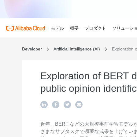
モデル
概要
プロダクト
ソリューシ
Developer
Artificial Intelligence (AI)
Exploration o
プロダクト
金融サービス
Alibaba Cloud 
おすすめの商品
概要とツール
技術リソース
マーケットプレイス
サポートとプロフェ
Alibaba Cloud M
Alibaba Cloudでイノ
せる
Alibaba Cloud について
Simple Application Serv
料金計算ツール
ドキュメント
ISV 向け AI アライアン
プロフェッショナルサー
AI駆動のクラウド技術
軽量アプリを簡単にコスト
使用量とニーズに基づいて
プロダクトガイドと FAQ
Alibaba Cllud と提携
クラウドジャーニーを設計
Exploration of BERT di
ゲーム
見積もり
ンを構築して共に成長
化するためのエキスパート
グローバルで高可用性を維
Alibaba Cloud のグ
Container Service for Ku
アーキテクチャセンター
ス
public opinion identifi
モデル
業種別
おすすめの商品
ゲームのすばやい成長を促
ーク
(ACK)
無料トライアル
お客様の ISV を育成
サポートプラン
信頼性が高く、安全で効率
世界における Alibaba Cl
マネージド Kubernetes
80 を超えるクラウドプロ
アーキテクチャを設計しま
ISV パートナーとしてリ
スタートアップからエンタ
技術ソリューション
Qwen3.8-Max
AI と機械学習
スとご利用可能地域の紹介
チャでコンテナー化アプリ
お試しください。
のアクセス、市場への参入
で、あらゆる段階で柔軟に
コーディングも専門業務も
インテリジェントソリュ
行、スケーリング
用
AI
コンピューティング
グローバルオフィス
Certificate Management 
スプローラー
Qwen-Image-3.0
(Original SSL Certificate)
世界4大陸にオフィスを構
AI が導く、最適なソリュ
ウェブサイト
コンテナ
近年、BERT などの大規模事前学習モデルが Natura
プロ仕様の図解生成と精緻
ばでサービスをご提供
Web サイトとユーザー間
ざまなサブタスクで顕著な成果を上げてい
リズムで、視覚表現の品質
アな接続を作成
ネットワーク
ストレージ