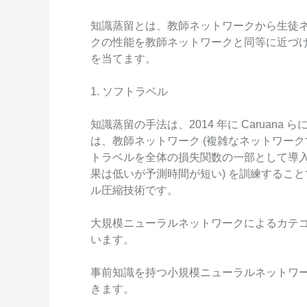
Serverless
知識蒸留とは、教師ネットワークから生徒
開発者ツール
クの性能を教師ネットワークと同等に近づ
を当てます。
移行と O&M 管理
1. ソフトラベル
Apsara Stack
知識蒸留の手法は、2014 年に Caruan
は、教師ネットワーク (複雑なネットワーク
トラベルを全体の損失関数の一部として導入
果は低いが予測時間が短い) を訓練するこ
ル圧縮技術です。
大規模ニューラルネットワークによるカテ
います。
事前知識を持つ小規模ニューラルネットワ
きます。