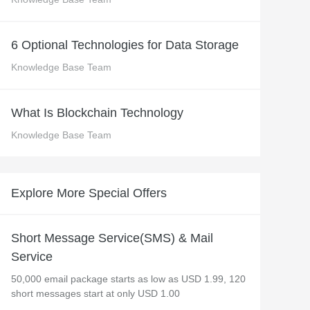
 M コンテキストの動画解
グに対応し、プロンプトに高精度で追従
バー
Alibaba Cloud Academy：
6 Optional Technologies for Data Storage
Tech & Biz トレーニング
Knowledge Base Team
ケース
What Is Blockchain Technology
Knowledge Base Team
n
AI セービングプラン
Hot
デル対応。定額制で大きく
期間限定！利用量に応じ、AI コストを最
大 47% 削減。
Explore More Special Offers
成
AI 画像作成
2.6 で、プロフェッショナルな
コピーライティング、画像生成、ポスタ
さらにレベルアップできま
ーデザインのためのオールインワンのク
Short Message Service(SMS) & Mail
リエイティブスイートです。
Service
50,000 email package starts as low as USD 1.99, 120
short messages start at only USD 1.00