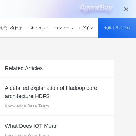
お問い合わせ
ドキュメント
コンソール
ログイン
無料トライアル
ーン
持続可能性
ンサイト
適化
グと認定
を探す
せ
最新情報
開発者ハブ
パートナーになる
推奨されるプログラム
デルを試す
ント、効率的、かつ信頼で
低炭素かつ省エネルギー技術で持続可能
ションでサプライチェーン
解、画像生成、およびビデオ生成をサポートします。
な未来を実現
競技大会
d Academy
ブ
がる
pute Service (ECS)
イベントとウェビナー
Alibaba Cloud プロジェクトハブ
パートナーネットワーク
無料トライアル：80+ のプ
Related Articles
oud は、Al で強化されたクラ
格。
トレーニングでクラウドス
ナーを素早く見つける
有し、Alibaba Cloud
トをホストし、エンタープライ
今後のイベントとオンデマンドイベント
プラットフォームを使用して開発者が構
Alibaba Cloud のチャネル、テクノロジ
ロダクト、100 万トークン /
ジーでオリンピック競技大
け、認定資格を取得しまし
てる
ードをどこでも拡張
を簡単に確認
築した実際のプロジェクトを探索しまし
ー、MSP パートナー、その他のパートナ
モデル
ントテクノロジーでスポー
ンセンター
ょう。
ープログラムのパートナーポータル
A detailed explanation of Hadoop core
タル化
ィ
Address (EIP)
プロダクトと機能のアップデート情報
開発者 MVP
ba Cloud オファーとプロモ
プロダクトの最新情報を入
architecture HDFS
loud をビジネスの成長に役立
知らせします
門家と話し、お客様のビジ
IP を個別に管理してインター
Alibaba Cloud サービスの最新の変更情
私たちのコミュニティをリードし、構築
手しましょう
Qwen3.7-Plus
様の紹介
たカスタム見積りを取得
トワークの品質を向上
報を入手できます。
し、刺激する開発者を祝福
ント基盤、長期推論、クロ
ネイティブマルチモーダル、1M コンテキ
Knowledge Base Team
最新の Alibaba Cloud オフ
ーク対応
スト、エージェントコーディング
ポート
RDS
プレスルーム
ァーのお知らせ
アナリスト企業による
バックアップを使用して、ビジ
最新ニュースとメディアリリース
us
Wan2.7-Image-Pro
What Does IOT Mean
ud の評価
を保存および管理
スマートにスケーリング：
視覚・言語統合と空間推論
インタラクティブ編集と長文レンダリン
企業向け軽量クラウドサー
Knowledge Base Team