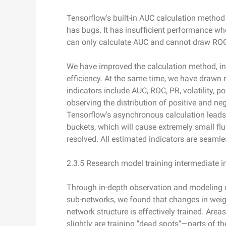
Tensorflow's built-in AUC calculation method
has bugs. It has insufficient performance wh
can only calculate AUC and cannot draw ROC
We have improved the calculation method, i
efficiency. At the same time, we have drawn 
indicators include AUC, ROC, PR, volatility, p
observing the distribution of positive and ne
Tensorflow's asynchronous calculation leads
buckets, which will cause extremely small fl
resolved. All estimated indicators are seaml
2.3.5 Research model training intermediate i
Through in-depth observation and modeling o
sub-networks, we found that changes in weigh
network structure is effectively trained. Are
slightly are training "dead spots"—parts of t