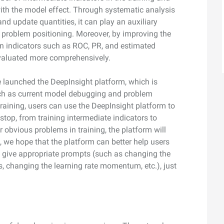
スタマイズし、独自の要件を満たすこと
ith the model effect. Through systematic analysis
ができます。
nd update quantities, it can play an auxiliary
 problem positioning. Moreover, by improving the
n indicators such as ROC, PR, and estimated
 evaluated more comprehensively.
 launched the DeepInsight platform, which is
uch as current model debugging and problem
training, users can use the DeepInsight platform to
stop, from training intermediate indicators to
r obvious problems in training, the platform will
e, we hope that the platform can better help users
d give appropriate prompts (such as changing the
, changing the learning rate momentum, etc.), just