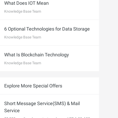
 M コンテキストの動画解
グに対応し、プロンプトに高精度で追従
What Does IOT Mean
バー
Knowledge Base Team
Alibaba Cloud Academy：
Tech & Biz トレーニング
6 Optional Technologies for Data Storage
Knowledge Base Team
ケース
AI セービングプラン
Hot
What Is Blockchain Technology
デル対応。定額制で大きく
期間限定！利用量に応じ、AI コストを最
Knowledge Base Team
大 47% 削減。
AI 画像作成
2.6 で、プロフェッショナルな
コピーライティング、画像生成、ポスタ
Explore More Special Offers
さらにレベルアップできま
ーデザインのためのオールインワンのク
リエイティブスイートです。
Short Message Service(SMS) & Mail
Service