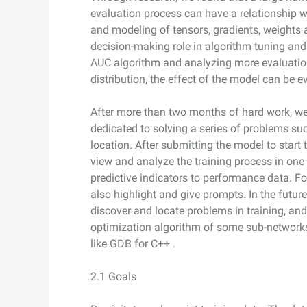
evaluation process can have a relationship w
Serverless
and modeling of tensors, gradients, weights a
開発者ツール
decision-making role in algorithm tuning and
AUC algorithm and analyzing more evaluatio
移行と O&M 管理
distribution, the effect of the model can be
Apsara Stack
After more than two months of hard work, we
dedicated to solving a series of problems s
location. After submitting the model to start 
view and analyze the training process in one 
predictive indicators to performance data. Fo
also highlight and give prompts. In the futur
discover and locate problems in training, an
optimization algorithm of some sub-networks
like GDB for C++ .
2.1 Goals