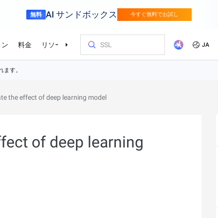
AI サンドボックス
無料
今すぐ無料でお試し
ョン
料金
リソース
パートナー
サポート
JA
を選ぶ理由
ッショナルサービス
ニューリテール
サプライチェ
お客様とイ
コストを最
トレーニン
パートナー
お問い合わ
del Studio
視覚モ
ベーションを加速さ
Alibaba Cloud は、デジタルリテールトラ
インテリジェ
te the effect of deep learning model
ンスフォーメーションにより、コンシュ
エンタープライズグレードの大規模モデルサービスとアプリケーション開発プラットフォームです。
きるソリュー
画像の理
r (SAS)
ス
ビス
Asia Accelerator
料金オプション
ブログ
Alibaba Cloud Marketplace
パートナー支援プログラム
Alibaba Cloud Model Studio
オリンピック
移行して節約
Alibaba Clou
パートナーハ
私たちとつな
Elastic Com
ーマージャーニー全体を通した成長の促
を強化
効率よく実行
即座に料金を
し、AIソリューショ
、移行、最適
Alibaba Cloud でアジアでの成功を加速
柔軟な料金で Alibaba Cloud を最大限に
クラウドに関する最新のインサイトと開
パートナーと ISV からすぐにデプロイで
専任マネージャーによるパートナー向け
業界をリードする生成 AI モデルで、AI の
Alibaba Cl
高性能・低価
専門家による
理想のパート
フィードバックを共
Web サイ
メディアとエンターテイメント
スポーツ
進とオムニチャネルの顧客体験を実現し
によるサービ
活用
発者向けのトレンド情報
きるソリューションを探す
の優先技術サポートとより迅速な問題解
利用を容易に促進
ウドテクノロ
キルを身に着
の改善に役立
ズワークロ
ます。
持しながら、
デジタル化されたメディアジャーニー
インテリジェ
ローバルネットワー
bernetes (ACK)
Go Global
プロモーショ
決
会をサポート
ょう。
fect of deep learning
進
で、今日のメディア市場向けにコンテン
ツ業界をデジ
ホワイトペーパー
Platform for AI (PAI)
ケーススタデ
お問い合わせ
Elastic IP A
 インフラストラク
的なクラウド
グローバルパートナーシップのメリット
最新の Aliba
ツを準備
oud のプレゼン
ケーションを実
ダクトを無料で
しょう。
ソース、市場へ
ープライズま
Alibaba Cloud のテクノロジーの背後にあ
エンドツーエンドのエンジニアリングタス
Alibaba C
ーションをお
セールスの専
パブリック 
HappyHorse-1.1-T2V
Qwen3.7-Max
トラストセンター
サポートを活
サポート
る方法と理由を探る研究
クの実行
ているお客様
ネスに合わせ
ネットネッ
、全面進化。
映画級のクリエイティブ生成で、究極の
汎用エージェ
Service
ーションエク
セキュアでコンプライアンスが高く、グ
ダイナミックなディテールまで再現
スフレームワ
Object Storage Service (OSS)
アナリストレ
ApsaraDB 
ローバルに信頼できるクラウドインフラ
え、お客様のそ
に安全でセキュ
ーション
ストラクチャで企業を強化
大量のデータをクラウドに保存し、時間と
業界のトップ
自動監視と
Wan2.7-T2V
Qwen3-VL-Pl
なフォトリア
場所を問わずアクセス
Alibaba Clo
ネスデータ
を向上
最長 15 秒の精細な動画を高速生成し、高
ネイティブな