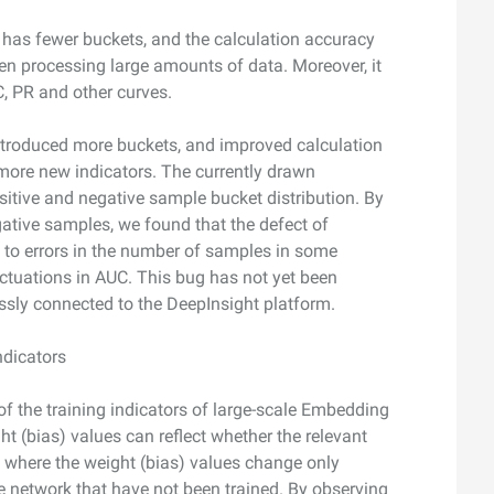
 has fewer buckets, and the calculation accuracy
en processing large amounts of data. Moreover, it
, PR and other curves.
ntroduced more buckets, and improved calculation
more new indicators. The currently drawn
ositive and negative sample bucket distribution. By
gative samples, we found that the defect of
 to errors in the number of samples in some
uctuations in AUC. This bug has not yet been
essly connected to the DeepInsight platform.
ndicators
f the training indicators of large-scale Embedding
t (bias) values can reflect whether the relevant
as where the weight (bias) values change only
he network that have not been trained. By observing