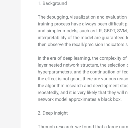
1. Background
Domain Names and Webs
Wan2.7-I2V
あらゆるニーズに最適なド
セキュリティとコンプライ
ネットワークと CDN
1 枚の画像から、深い情
The debugging, visualization and evaluation o
アンス
像美を持つシネマティック
セキュリティ
training process have always been difficult pr
データと分析
and simpler models, such as LR, GBDT, SVM, 
ミドルウェア
interpretability of the model are guaranteed t
エンタープライズサービス
then observe the recall/precision Indicators 
データベース
生成 AI アプリケ
とアプリケーション
分析コンピューティング
In the era of deep learning, the complexity o
Qoder
クラウド移行
layer nested network structure, the selection
企業専用のデプロイに使用
メディアサービス
クラウドネイティブ
リジェントコーディングア
hyperparameters, and the continuation of fea
す。
the effect is not good, there are various reas
エンタープライズサービス
ハイブリッドクラウド
Qoder CN
the algorithm research and development stude
とクラウドコミュニケーシ
インテリジェントなコード補
repeatedly, and it is very likely that they wil
中小企業向けソリューショ
ョン
ット、複数ファイルの編集
network model approximates a black box.
ン
化により開発者の生産性を
ドメイン名と Web サイト
で強化されたコーディング
です。
2. Deep Insight
エンドユーザーコンピュー
ティング
Through research, we found that a large numb