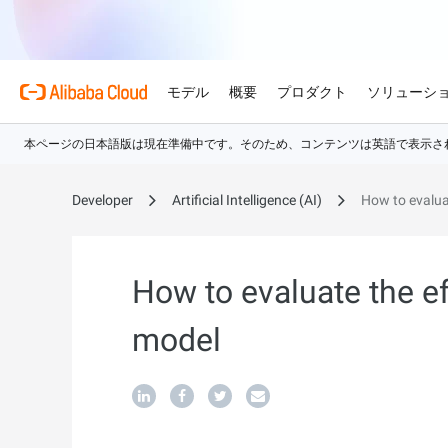
モデル
概要
プロダクト
ソリューシ
プロダクト
Alibaba Cloud 
おすすめの商品
金融サービス
概要とツール
技術リソース
マーケットプレイス
サポートとプロフェ
Alibaba Cloud Mo
Alibaba Cloudでイノ
Developer
Artificial Intelligence (AI)
How to evalua
せる
Alibaba Cloud について
Simple Application Serve
料金計算ツール
ドキュメント
ISV 向け AI アライアン
プロフェッショナルサー
AI駆動のクラウド技術
軽量アプリを簡単にコスト
使用量とニーズに基づいて
プロダクトガイドと FAQ
Alibaba Cllud と提携
クラウドジャーニーを設計
ゲーム
見積もり
ンを構築して共に成長
化するためのエキスパート
グローバルで高可用性を維
Alibaba Cloud のグ
Container Service for Ku
アーキテクチャセンター
ス
モデル
How to evaluate the ef
業種別
おすすめの商品
ゲームのすばやい成長を促
ク
無料トライアル
お客様の ISV を育成
サポートプラン
マネージド Kubernetes
信頼性が高く、安全で効率
世界における Alibaba Cl
チャでコンテナー化アプリ
80 を超えるクラウドプロ
アーキテクチャを設計しま
ISV パートナーとしてリ
スタートアップからエンタ
技術ソリューション
Qwen3.8-Max
AI と機械学習
model
スとご利用可能地域の紹介
行、スケーリング
お試しください。
のアクセス、市場への参入
で、あらゆる段階で柔軟に
コーディングも専門業務も
Certificate Management 
インテリジェントソリュ
用
AI
コンピューティング
グローバルオフィス
(Original SSL Certificate)
スプローラー
Qwen-Image-3.0
世界4大陸にオフィスを構
Web サイトとユーザー間
AI が導く、最適なソリュ
ウェブサイト
コンテナ
プロ仕様の図解生成と精緻
ばでサービスをご提供
アな接続を作成
リズムで、視覚表現の品質
ネットワーク
ストレージ