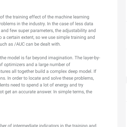
度なカメラワークで映像を自在に演出
を最適化し、1
ite
析にも対応
メイン
Wan2.7-VideoEdit
感と圧倒的な映
f the training effect of the machine learning
動画を生成
プロンプトひとつで局所から全体まで、
oblems in the industry. In the case of less data
柔軟に動画を編集
and few super parameters, the adjustability and
o a certain extent, so we use simple training and
such as /AUC can be dealt with.
ーション
AI サービス
AI ユース
f the model is far beyond imagination. The layer-by-
モデルエクスペリエンス
AI Token Plan
 of optimizers and a large number of
可能なインテ
本格的なマルチモーダルモデル機能をオ
プラン・多モ
シスタントで
ンラインでご体験ください。
お得。
tures all together build a complex deep model. If
ons. In order to locate and solve these problems,
Platform for AI
AI ビデオ作成
nts need to spend a lot of energy and try
完、AI チャ
エンドツーエンドのモデリング、トレー
Wanxiang 
l not get an accurate answer. In simple terms, the
、タスク自動
ニング、および推論サービスをデプロイ
ビデオ制作を
向上する、AI
するのための、AI ネイティブアルゴリズ
す。
ビデオ生成モデルのファインチューニ
アシスタント
ムエンジニアリングプラットフォームで
ング
す。
モデルのファインチューニングにより、
Wan のテキストからビデオ生成機能をカ
er of intermediate indicators in the training and