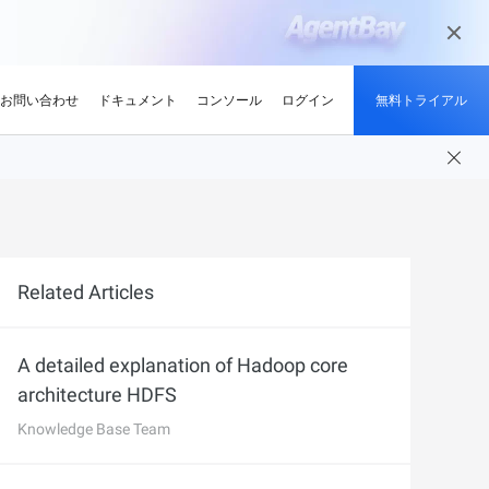
お問い合わせ
ドキュメント
コンソール
ログイン
無料トライアル
ーン
ンサイト
適化
グと認定
を探す
せ
持続可能性
最新情報
開発者ハブ
パートナーになる
推奨されるプログラム
デルを試す
ント、効率的、かつ信頼で
低炭素かつ省エネルギー技術で持続可能
ションでサプライチェーン
解、画像生成、およびビデオ生成をサポートします。
な未来を実現
競技大会
d Academy
ブ
がる
pute Service (ECS)
イベントとウェビナー
Alibaba Cloud プロジェクトハブ
パートナーネットワーク
無料トライアル：80+ のプ
oud は、Al で強化されたクラ
格。
トレーニングでクラウドス
ナーを素早く見つける
有し、Alibaba Cloud
トをホストし、エンタープライ
今後のイベントとオンデマンドイベント
プラットフォームを使用して開発者が構
Alibaba Cloud のチャネル、テクノロジ
ロダクト、100 万トークン /
ジーでオリンピック競技大
け、認定資格を取得しまし
てる
ードをどこでも拡張
を簡単に確認
築した実際のプロジェクトを探索しまし
ー、MSP パートナー、その他のパートナ
モデル
Related Articles
ントテクノロジーでスポー
ンセンター
ょう。
ープログラムのパートナーポータル
タル化
ィ
ddress (EIP)
プロダクトと機能のアップデート情報
開発者 MVP
ba Cloud オファーとプロモ
プロダクトの最新情報を入
loud をビジネスの成長に役立て
知らせします
門家と話し、お客様のビジ
IP を個別に管理してインター
Alibaba Cloud サービスの最新の変更情報
私たちのコミュニティをリードし、構築
手しましょう
Qwen3.7-Plus
A detailed explanation of Hadoop core
の紹介
たカスタム見積りを取得
トワークの品質を向上
を入手できます。
し、刺激する開発者を祝福
ント基盤、長期推論、クロ
ネイティブマルチモーダル、1M コンテキ
architecture HDFS
最新の Alibaba Cloud オフ
ーク対応
スト、エージェントコーディング
ポート
RDS
プレスルーム
ァーのお知らせ
Knowledge Base Team
アナリスト企業による
バックアップを使用して、ビジ
最新ニュースとメディアリリース
us
Wan2.7-Image-Pro
ud の評価
を保存および管理
スマートにスケーリング：
視覚・言語統合と空間推論
インタラクティブ編集と長文レンダリン
企業向け軽量クラウドサー