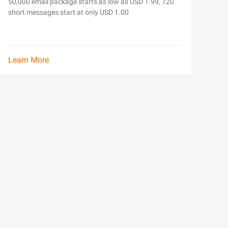
50,000 email package starts as low as USD 1.99, 120
short messages start at only USD 1.00
Learn More