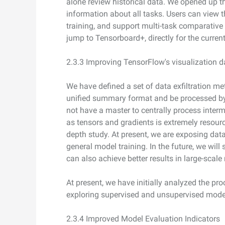
alone review historical data. We opened up t
information about all tasks. Users can view th
training, and support multi-task comparative 
jump to Tensorboard+, directly for the current
2.3.3 Improving TensorFlow's visualization d
We have defined a set of data exfiltration met
unified summary format and be processed by
not have a master to centrally process interm
as tensors and gradients is extremely resourc
depth study. At present, we are exposing da
general model training. In the future, we wil
can also achieve better results in large-scale
At present, we have initially analyzed the pr
exploring supervised and unsupervised model
2.3.4 Improved Model Evaluation Indicators