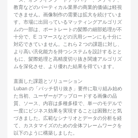
教育などのバーティカル業界の商業的価値は軽視
できません。画像制作の需要は拡大を続けていま
す。市場に出回っているマッティングアルゴリズ
ムの一部は、ポートレートの髪際の細部処理が不
十分で、E コマースなどの汎用シーンにも十分に
対応できていません。これら 2 つの課題に対し、
より高い汎化能力を持つシステムを設計するとと
もに、髪際処理と高精度切り抜き関連アルゴリズ
ムを深化させ、より優れた結果を得ています。
直面した課題とソリューション
Luban の「バッチ切り抜き」要件に取り組み始め
た当初、ユーザーがアップロードする画像の品
質、ソース、内容は多種多様で、単一のモデルで
一度にビジネス効果を実現することは困難だと気
づきました。広範なシナリオとデータの分析を経
て、カスタマイズのための全体フレームワークを
以下のように構築しました。