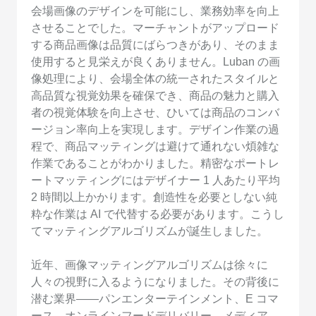
会場画像のデザインを可能にし、業務効率を向上
させることでした。マーチャントがアップロード
する商品画像は品質にばらつきがあり、そのまま
使用すると見栄えが良くありません。Luban の画
像処理により、会場全体の統一されたスタイルと
高品質な視覚効果を確保でき、商品の魅力と購入
者の視覚体験を向上させ、ひいては商品のコンバ
ージョン率向上を実現します。デザイン作業の過
程で、商品マッティングは避けて通れない煩雑な
作業であることがわかりました。精密なポートレ
ートマッティングにはデザイナー 1 人あたり平均
2 時間以上かかります。創造性を必要としない純
粋な作業は AI で代替する必要があります。こうし
てマッティングアルゴリズムが誕生しました。
近年、画像マッティングアルゴリズムは徐々に
人々の視野に入るようになりました。その背後に
潜む業界——パンエンターテインメント、E コマ
ース、オンラインフードデリバリー、メディア、