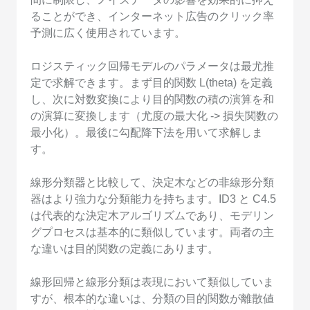
ることができ、インターネット広告のクリック率
予測に広く使用されています。
ロジスティック回帰モデルのパラメータは最尤推
定で求解できます。まず目的関数 L(theta) を定義
し、次に対数変換により目的関数の積の演算を和
の演算に変換します（尤度の最大化 -> 損失関数の
最小化）。最後に勾配降下法を用いて求解しま
す。
線形分類器と比較して、決定木などの非線形分類
器はより強力な分類能力を持ちます。ID3 と C4.5
は代表的な決定木アルゴリズムであり、モデリン
グプロセスは基本的に類似しています。両者の主
な違いは目的関数の定義にあります。
線形回帰と線形分類は表現において類似していま
すが、根本的な違いは、分類の目的関数が離散値