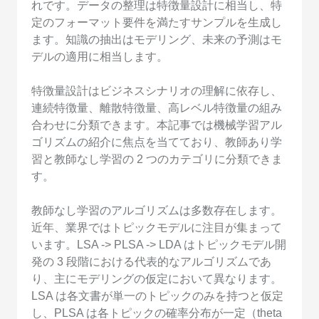
れです。データの整理は特徴量設計に相当し、特
定のフォーマット要件を満たすサンプルを生成し
ます。知識の抽出はモデリング、未来の予測はモ
デルの適用に相当します。
特徴量設計はビジネスシナリオの理解に依存し、
連続特徴量、離散特徴量、高レベル特徴量の組み
合わせに分類できます。本記事では機械学習アル
ゴリズムの紹介に焦点を当てており、教師あり学
習と教師なし学習の 2 つのカテゴリに分類できま
す。
教師なし学習のアルゴリズムは多数存在します。
近年、業界ではトピックモデルに注目が集まって
います。LSA -> PLSA -> LDA はトピックモデル開
発の 3 段階における代表的なアルゴリズムであ
り、主にモデリングの仮定において異なります。
LSA は各文書が単一のトピックのみを持つと仮定
し、PLSA は各トピックの確率分布が一定（theta