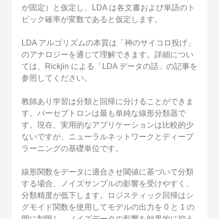
が固定）と仮定し、LDA は各文書および単語のト
ピック確率が変数であると仮定します。
LDA アルゴリズムの本質は「神のサイコロ投げ」
のアナロジーを通じて理解できます。詳細につい
ては、Rickjin による「LDA データの話」の記事を
参照してください。
教師あり学習は分類と回帰に分けることができま
す。パーセプトロンは最も単純な線形分類器で
す。現在、実用的なアプリケーションは比較的少
ないですが、ニューラルネットワークとディープ
ラーニングの基礎単位です。
線形関数をデータに適合させ閾値に基づいて分類
する場合、ノイズサンプルの影響を受けやすく、
分類精度が低下します。ロジスティック回帰はシ
グモイド関数を使用してモデルの出力を 0 と 1 の
間に制限し、ノイズデータの影響を効果的に抑え