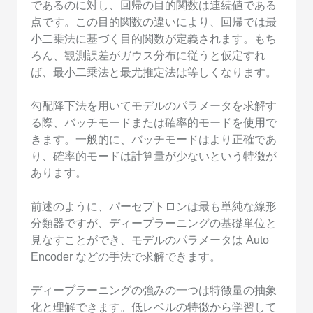
であるのに対し、回帰の目的関数は連続値である
点です。この目的関数の違いにより、回帰では最
小二乗法に基づく目的関数が定義されます。もち
ろん、観測誤差がガウス分布に従うと仮定すれ
ば、最小二乗法と最尤推定法は等しくなります。
勾配降下法を用いてモデルのパラメータを求解す
る際、バッチモードまたは確率的モードを使用で
きます。一般的に、バッチモードはより正確であ
り、確率的モードは計算量が少ないという特徴が
あります。
前述のように、パーセプトロンは最も単純な線形
分類器ですが、ディープラーニングの基礎単位と
見なすことができ、モデルのパラメータは Auto
Encoder などの手法で求解できます。
ディープラーニングの強みの一つは特徴量の抽象
化と理解できます。低レベルの特徴から学習して