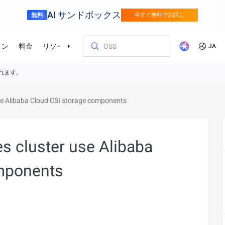
AI サンドボックス
無料
今すぐ無料でお試し
ョン
料金
リソース
パートナー
サポート
JA
を選ぶ理由
ッショナルサービス
ニューリテール
サプライチェ
お客様とイ
コストを最
トレーニン
パートナー
お問い合わ
del Studio
視覚モ
ベーションを加速さ
Alibaba Cloud は、デジタルリテールトラ
インテリジェ
se Alibaba Cloud CSI storage components
ンスフォーメーションにより、コンシュ
エンタープライズグレードの大規模モデルサービスとアプリケーション開発プラットフォームです。
きるソリュー
画像の理
r (SAS)
ス
ビス
Asia Accelerator
料金オプション
ブログ
Alibaba Cloud Marketplace
パートナー支援プログラム
Alibaba Cloud Model Studio
オリンピック
移行して節約
Alibaba Clou
パートナーハ
私たちとつな
Elastic Com
ーマージャーニー全体を通した成長の促
を強化
効率よく実行
即座に料金を
し、AIソリューショ
、移行、最適
Alibaba Cloud でアジアでの成功を加速
柔軟な料金で Alibaba Cloud を最大限に
クラウドに関する最新のインサイトと開
パートナーと ISV からすぐにデプロイで
専任マネージャーによるパートナー向け
業界をリードする生成 AI モデルで、AI の
Alibaba Cl
高性能・低価
専門家による
理想のパート
フィードバックを共
Web サイ
メディアとエンターテイメント
スポーツ
進とオムニチャネルの顧客体験を実現し
によるサービ
活用
発者向けのトレンド情報
きるソリューションを探す
の優先技術サポートとより迅速な問題解
利用を容易に促進
ウドテクノロ
キルを身に着
の改善に役立
ズワークロ
ます。
持しながら、
デジタル化されたメディアジャーニー
インテリジェ
ローバルネットワー
bernetes (ACK)
Go Global
プロモーショ
決
会をサポート
ょう。
s cluster use Alibaba
進
で、今日のメディア市場向けにコンテン
ツ業界をデジ
ホワイトペーパー
Platform for AI (PAI)
ケーススタデ
お問い合わせ
Elastic IP A
 インフラストラク
的なクラウド
グローバルパートナーシップのメリット
最新の Aliba
ツを準備
oud のプレゼン
ケーションを実
ダクトを無料で
しょう。
ソース、市場へ
ープライズま
Alibaba Cloud のテクノロジーの背後にあ
エンドツーエンドのエンジニアリングタス
Alibaba C
ーションをお
セールスの専
パブリック 
HappyHorse-1.1-T2V
Qwen3.7-Max
mponents
トラストセンター
サポートを活
サポート
る方法と理由を探る研究
クの実行
ているお客様
ネスに合わせ
ネットネッ
、全面進化。
映画級のクリエイティブ生成で、究極の
汎用エージェ
Service
ーションエク
セキュアでコンプライアンスが高く、グ
ダイナミックなディテールまで再現
スフレームワ
Object Storage Service (OSS)
アナリストレ
ApsaraDB 
ローバルに信頼できるクラウドインフラ
え、お客様のそ
に安全でセキュ
ーション
ストラクチャで企業を強化
大量のデータをクラウドに保存し、時間と
業界のトップ
自動監視と
Wan2.7-T2V
Qwen3-VL-Pl
なフォトリア
場所を問わずアクセス
Alibaba Clo
ネスデータ
を向上
最長 15 秒の精細な動画を高速生成し、高
ネイティブな