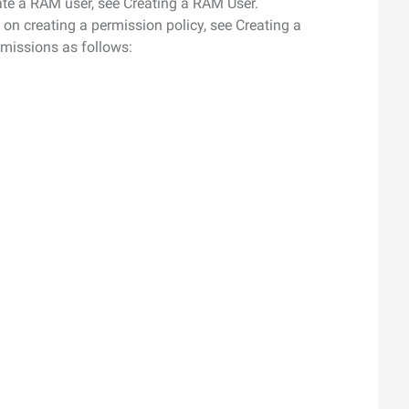
ate a RAM user, see Creating a RAM User.
s on creating a permission policy, see Creating a
missions as follows: