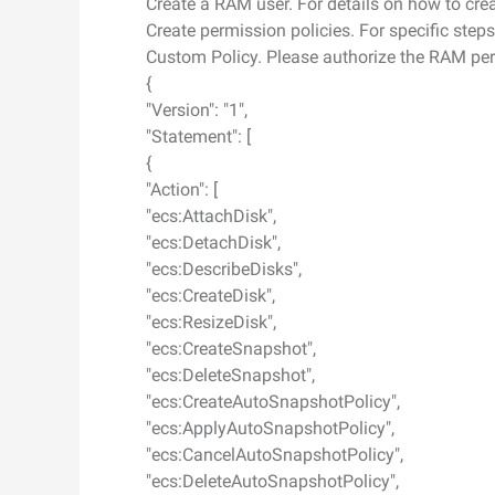
Create a RAM user. For details on how to cre
Create permission policies. For specific step
Custom Policy. Please authorize the RAM per
{
"Version": "1",
"Statement": [
{
"Action": [
"ecs:AttachDisk",
"ecs:DetachDisk",
"ecs:DescribeDisks",
"ecs:CreateDisk",
"ecs:ResizeDisk",
"ecs:CreateSnapshot",
"ecs:DeleteSnapshot",
"ecs:CreateAutoSnapshotPolicy",
"ecs:ApplyAutoSnapshotPolicy",
"ecs:CancelAutoSnapshotPolicy",
"ecs:DeleteAutoSnapshotPolicy",