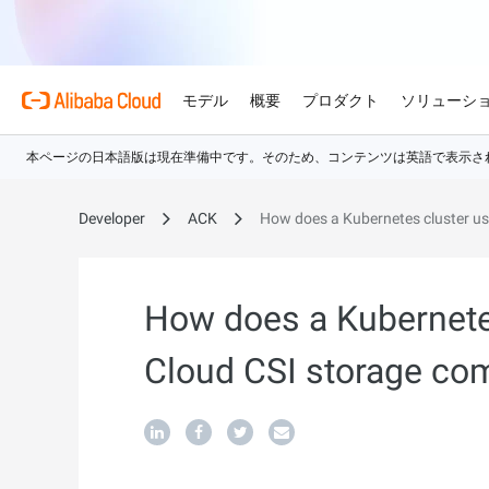
モデル
概要
プロダクト
ソリューシ
プロダクト
Alibaba Cloud 
おすすめの商品
金融サービス
概要とツール
技術リソース
マーケットプレイス
サポートとプロフェ
Alibaba Cloud Mo
Alibaba Cloudでイノ
Developer
ACK
How does a Kubernetes cluster u
せる
Alibaba Cloud について
Simple Application Serve
料金計算ツール
ドキュメント
ISV 向け AI アライアン
プロフェッショナルサー
AI駆動のクラウド技術
軽量アプリを簡単にコスト
使用量とニーズに基づいて
プロダクトガイドと FAQ
Alibaba Cllud と提携
クラウドジャーニーを設計
ゲーム
見積もり
ンを構築して共に成長
化するためのエキスパート
グローバルで高可用性を維
Alibaba Cloud のグ
Container Service for Ku
アーキテクチャセンター
ス
モデル
How does a Kubernete
業種別
おすすめの商品
ゲームのすばやい成長を促
ク
無料トライアル
お客様の ISV を育成
サポートプラン
マネージド Kubernetes
信頼性が高く、安全で効率
世界における Alibaba Cl
チャでコンテナー化アプリ
80 を超えるクラウドプロ
アーキテクチャを設計しま
ISV パートナーとしてリ
スタートアップからエンタ
技術ソリューション
Qwen3.8-Max
AI と機械学習
Cloud CSI storage co
スとご利用可能地域の紹介
行、スケーリング
お試しください。
のアクセス、市場への参入
で、あらゆる段階で柔軟に
コーディングも専門業務も
Certificate Management 
インテリジェントソリュ
用
AI
コンピューティング
グローバルオフィス
(Original SSL Certificate)
スプローラー
Qwen-Image-3.0
世界4大陸にオフィスを構
Web サイトとユーザー間
AI が導く、最適なソリュ
ウェブサイト
コンテナ
プロ仕様の図解生成と精緻
ばでサービスをご提供
アな接続を作成
リズムで、視覚表現の品質
ネットワーク
ストレージ