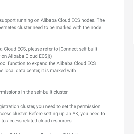
スタマイズし、独自の要件を満たすこと
ができます。
support running on Alibaba Cloud ECS nodes. The
bernetes cluster need to be marked with the node
ba Cloud ECS, please refer to [Connect self-built
r on Alibaba Cloud ECS]()
 pool function to expand the Alibaba Cloud ECS
he local data center, it is marked with
ssions in the self-built cluster
istration cluster, you need to set the permission
access cluster. Before setting up an AK, you need to
 to access related cloud resources.