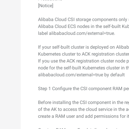
[Notice]
Serverless
開発者ツール
Alibaba Cloud CSI storage components only 
Alibaba Cloud ECS nodes in the self-built Ku
移行と O&M 管理
label alibabacloud.com/external=true.
Apsara Stack
If your self-built cluster is deployed on Aliba
Kubernetes cluster to ACK registration cluste
If you use the ACK registration cluster node
node for the self-built Kubernetes cluster in t
alibabacloud.com/external=true by default
Step 1 Configure the CSI component RAM permi
Before installing the CSI component in the reg
of the AK to access the cloud service in the 
create a RAM user and add permissions for it