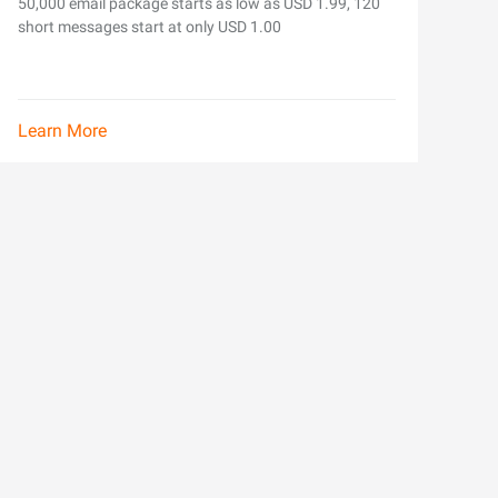
50,000 email package starts as low as USD 1.99, 120
short messages start at only USD 1.00
Learn More