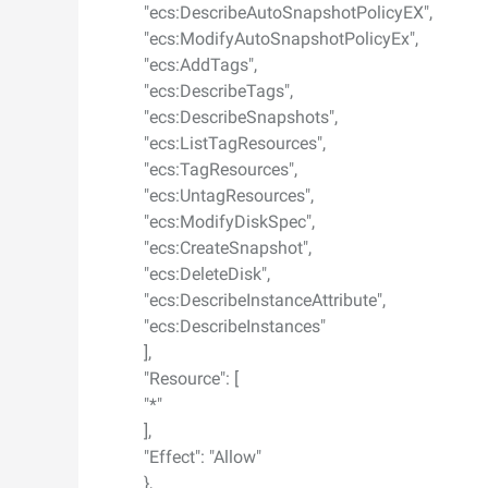
"ecs:DescribeAutoSnapshotPolicyEX",
"ecs:ModifyAutoSnapshotPolicyEx",
"ecs:AddTags",
"ecs:DescribeTags",
"ecs:DescribeSnapshots",
"ecs:ListTagResources",
"ecs:TagResources",
"ecs:UntagResources",
"ecs:ModifyDiskSpec",
"ecs:CreateSnapshot",
"ecs:DeleteDisk",
"ecs:DescribeInstanceAttribute",
"ecs:DescribeInstances"
],
"Resource": [
"*"
],
"Effect": "Allow"
},