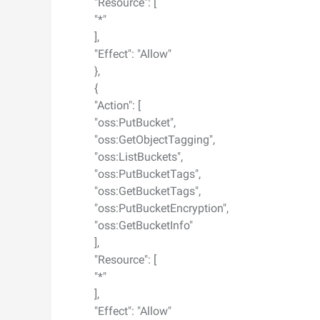
"Resource": [
"*"
],
"Effect": "Allow"
},
{
"Action": [
"oss:PutBucket",
"oss:GetObjectTagging",
"oss:ListBuckets",
"oss:PutBucketTags",
"oss:GetBucketTags",
"oss:PutBucketEncryption",
"oss:GetBucketInfo"
],
"Resource": [
"*"
],
"Effect": "Allow"