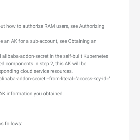
out how to authorize RAM users, see Authorizing
te an AK for a sub-account, see Obtaining an
 alibaba-addon-secret in the self-built Kubernetes
ted components in step 2, this AK will be
sponding cloud service resources.
alibaba-addon-secret --from-literal='access-key-id=
'
 AK information you obtained.
as follows: