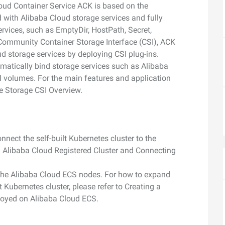
度なカメラワークで映像を自在に演出
を最適化し、1
loud Container Service ACK is based on the
ite
析にも対応
 with Alibaba Cloud storage services and fully
メイン
Wan2.7-VideoEdit
感と圧倒的な映
rvices, such as EmptyDir, HostPath, Secret,
動画を生成
プロンプトひとつで局所から全体まで、
Community Container Storage Interface (CSI), ACK
柔軟に動画を編集
ud storage services by deploying CSI plug-ins.
matically bind storage services such as Alibaba
l volumes. For the main features and application
ーション
AI サービス
AI ユース
e Storage CSI Overview.
モデルエクスペリエンス
AI Token Plan
可能なインテ
本格的なマルチモーダルモデル機能をオ
プラン・多モ
シスタントで
ンラインでご体験ください。
お得。
nnect the self-built Kubernetes cluster to the
Platform for AI
AI ビデオ作成
 an Alibaba Cloud Registered Cluster and Connecting
完、AI チャ
エンドツーエンドのモデリング、トレー
Wanxiang 
、タスク自動
ニング、および推論サービスをデプロイ
ビデオ制作を
d the Alibaba Cloud ECS nodes. For how to expand
向上する、AI
するのための、AI ネイティブアルゴリズ
す。
ビデオ生成モデルのファインチューニ
アシスタント
ムエンジニアリングプラットフォームで
 Kubernetes cluster, please refer to Creating a
ング
す。
deployed on Alibaba Cloud ECS.
モデルのファインチューニングにより、
Wan のテキストからビデオ生成機能をカ