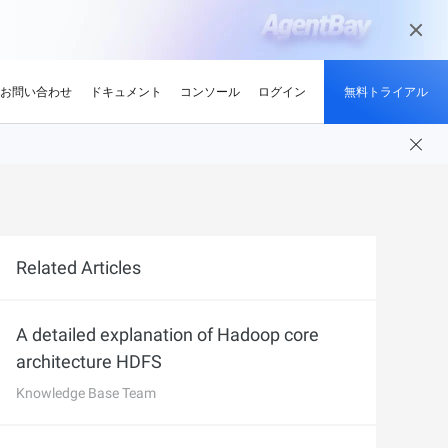
お問い合わせ
ドキュメント
コンソール
ログイン
無料トライアル
ーン
ンサイト
適化
グと認定
を探す
せ
持続可能性
最新情報
開発者ハブ
パートナーになる
推奨されるプログラム
デルを試す
ント、効率的、かつ信頼で
低炭素かつ省エネルギー技術で持続可能
ションでサプライチェーン
解、画像生成、およびビデオ生成をサポートします。
な未来を実現
競技大会
d Academy
ブ
がる
pute Service (ECS)
イベントとウェビナー
Alibaba Cloud プロジェクトハブ
パートナーネットワーク
無料トライアル：80+ のプ
oud は、Al で強化されたクラ
格。
トレーニングでクラウドス
ナーを素早く見つける
有し、Alibaba Cloud
トをホストし、エンタープライ
今後のイベントとオンデマンドイベント
プラットフォームを使用して開発者が構
Alibaba Cloud のチャネル、テクノロジ
ロダクト、100 万トークン /
ジーでオリンピック競技大
け、認定資格を取得しまし
てる
ードをどこでも拡張
を簡単に確認
築した実際のプロジェクトを探索しまし
ー、MSP パートナー、その他のパートナ
モデル
Related Articles
ントテクノロジーでスポー
ンセンター
ょう。
ープログラムのパートナーポータル
タル化
ィ
ddress (EIP)
プロダクトと機能のアップデート情報
開発者 MVP
ba Cloud オファーとプロモ
プロダクトの最新情報を入
loud をビジネスの成長に役立て
知らせします
門家と話し、お客様のビジ
IP を個別に管理してインター
Alibaba Cloud サービスの最新の変更情報
私たちのコミュニティをリードし、構築
手しましょう
Qwen3.7-Plus
A detailed explanation of Hadoop core
の紹介
たカスタム見積りを取得
トワークの品質を向上
を入手できます。
し、刺激する開発者を祝福
ント基盤、長期推論、クロ
ネイティブマルチモーダル、1M コンテキ
architecture HDFS
最新の Alibaba Cloud オフ
ーク対応
スト、エージェントコーディング
ポート
RDS
プレスルーム
ァーのお知らせ
Knowledge Base Team
アナリスト企業による
バックアップを使用して、ビジ
最新ニュースとメディアリリース
us
Wan2.7-Image-Pro
ud の評価
を保存および管理
スマートにスケーリング：
視覚・言語統合と空間推論
インタラクティブ編集と長文レンダリン
企業向け軽量クラウドサー