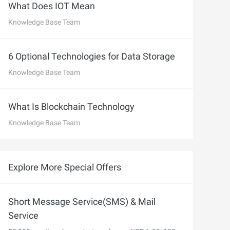
 M コンテキストの動画解
グに対応し、プロンプトに高精度で追従
What Does IOT Mean
バー
Knowledge Base Team
Alibaba Cloud Academy：
Tech & Biz トレーニング
6 Optional Technologies for Data Storage
Knowledge Base Team
ケース
AI セービングプラン
Hot
What Is Blockchain Technology
デル対応。定額制で大きく
期間限定！利用量に応じ、AI コストを最
Knowledge Base Team
大 47% 削減。
AI 画像作成
2.6 で、プロフェッショナルな
コピーライティング、画像生成、ポスタ
Explore More Special Offers
さらにレベルアップできま
ーデザインのためのオールインワンのク
リエイティブスイートです。
Short Message Service(SMS) & Mail
Service