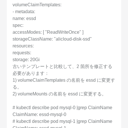
volumeClaimTemplates:
- metadata:
name: essd
spec:
accessModes: [ "ReadWriteOnce" ]
storageClassName: "alicloud-disk-ssd"
resources:
requests:
storage: 20Gi
古いテンプレートと比較して、2 箇所を修正する
必要があります：
1) volumeClaimTemplates の名前を essd に変更す
る。
2) volumeMounts の名前を essd に変更する。
# kubectl describe pod mysql-0 |grep ClaimName
ClaimName: essd-mysql-0
# kubectl describe pod mysql-1 |grep ClaimName