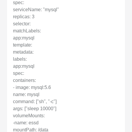
spec:
serviceName: "mysql"
replicas: 3
selector:
matchLabels:
app:mysql
template:
metadata:
labels:
app:mysql
spec:
containers:
- image: mysql:5.6
name: mysql
command: ["sh", "-c"]
args: ["sleep 10000"]
volumeMounts:
-name: essd
mountPath: /data