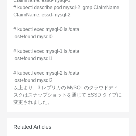
ClaimName: essd-mysql-1
# kubectl describe pod mysql-2 |grep ClaimName
ClaimName: essd-mysql-2
# kubectl exec mysql-0 ls /data
lost+found mysql0
# kubectl exec mysql-1 ls /data
lost+found mysql1
# kubectl exec mysql-2 ls /data
lost+found mysql2
以上より、3 レプリカの MySQL のクラウドディ
スクはスナップショットを通じて ESSD タイプに
変更されました。
Related Articles