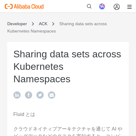
Developer
ACK
Sharing data sets across
Kubernetes Namespaces
新
Sharing data sets across
Kubernetes
Namespaces
Fluid とは
クラウドネイティブアーキテクチャを通じて AI や