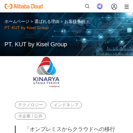
ホームページ
選ばれる理由
お客様事例
>
>
>
PT. KUT by Kisel Group
PT. KUT by Kisel Group
新
テクノロジー
インドネシア
大企業 / 公共
「オンプレミスからクラウドへの移行