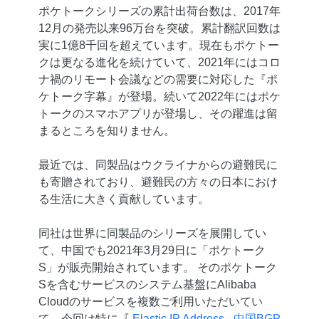
ポケトークシリーズの累計出荷台数は、2017年
12月の発売以来96万台を突破。累計翻訳回数は
実に1億8千回を超えています。現在もポケトー
クは更なる進化を続けていて、2021年にはコロ
ナ禍のリモート会議などの需要に対応した『ポ
ケトーク字幕』が登場。続いて2022年にはポケ
トークのスマホアプリが登場し、その躍進は留
まるところを知りません。
最近では、同製品はウクライナからの避難民に
も寄贈されており、避難民の方々の日本におけ
る生活に大きく貢献しています。
同社は世界に同製品のシリーズを展開してい
て、中国でも2021年3月29日に「ポケトーク
S」が販売開始されています。 そのポケトーク
Sを含むサービスのシステム基盤にAlibaba
Cloudのサービスを複数ご利用いただいてい
て、今回は特に『
Elastic IP Address - 中国BGP