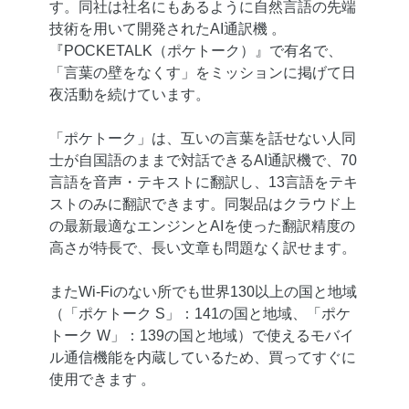
す。同社は社名にもあるように自然言語の先端
技術を用いて開発されたAI通訳機 。
『POCKETALK（ポケトーク）』で有名で、
「言葉の壁をなくす」をミッションに掲げて日
夜活動を続けています。
「ポケトーク」は、互いの言葉を話せない人同
士が自国語のままで対話できるAI通訳機で、70
言語を音声・テキストに翻訳し、13言語をテキ
ストのみに翻訳できます。同製品はクラウド上
の最新最適なエンジンとAIを使った翻訳精度の
高さが特長で、長い文章も問題なく訳せます。
またWi-Fiのない所でも世界130以上の国と地域
（「ポケトーク S」：141の国と地域、「ポケ
トーク W」：139の国と地域）で使えるモバイ
ル通信機能を内蔵しているため、買ってすぐに
使用できます 。