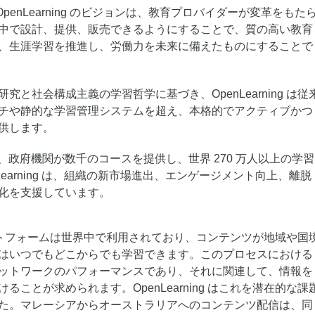
スタマイズし、独自の要件を満たすこと
 OpenLearning のビジョンは、教育プロバイダーが変革をもた
ができます。
中で設計、提供、販売できるようにすることで、質の高い教育
、生涯学習を推進し、労働力を未来に備えたものにすることで
究と社会構成主義の学習哲学に基づき、OpenLearning は従
チや静的な学習管理システムを超え、本格的でアクティブかつ
供します。
業、政府機関が数千のコースを提供し、世界 270 万人以上の学習
Learning は、組織の新市場進出、エンゲージメント向上、離脱
化を支援しています。
g プラットフォームは世界中で利用されており、コンテンツが地域や国
はいつでもどこからでも学習できます。このプロセスにおける
ットワークのパフォーマンスであり、それに関連して、情報を
ることが求められます。OpenLearning はこれを潜在的な課
た。マレーシアからオーストラリアへのコンテンツ配信は、同