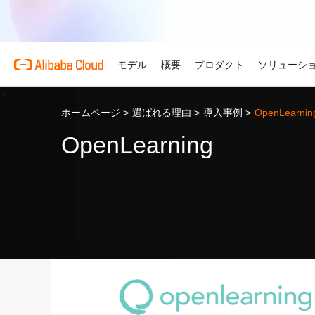
モデル
概要
プロダクト
ソリューシ
>
ホームページ
>
選ばれる理由
>
導入事例
>
OpenLearnin
プロダクト
自動車
Alibaba Cloud 
おすすめの商品
概要とツール
技術リソース
マーケットプレイス
サポートとプロフェ
Alibaba Cloud M
複雑さを強さへ。AI が自
OpenLearning
する。
Alibaba Cloud について
Simple Application Serv
料金計算ツール
ドキュメント
ISV 向け AI アライアン
プロフェッショナルサー
AI駆動のクラウド技術
軽量アプリを簡単にコスト
使用量とニーズに基づいて
プロダクトガイドと FAQ
Alibaba Cllud と提携
クラウドジャーニーを設計
リテール
見積もり
ンを構築して共に成長
化するためのエキスパート
AI ソリューションで小売
Alibaba Cloud のグ
Container Service for Ku
アーキテクチャセンター
ス
モデル
業種別
おすすめの商品
を効率化し、一人ひとりに
ーク
(ACK)
無料トライアル
お客様の ISV を育成
サポートプラン
信頼性が高く、安全で効率
な体験を届けます
世界における Alibaba Cl
マネージド Kubernetes
80 を超えるクラウドプロ
アーキテクチャを設計しま
ISV パートナーとしてリ
スタートアップからエンタ
技術ソリューション
Qwen3.8-Max
AI と機械学習
スとご利用可能地域の紹介
チャでコンテナー化アプリ
お試しください。
のアクセス、市場への参入
で、あらゆる段階で柔軟に
コーディングも専門業務も
インテリジェントソリュ
行、スケーリング
用
AI
コンピューティング
グローバルオフィス
Certificate Management 
スプローラー
Qwen-Image-3.0
(Original SSL Certificate)
世界4大陸にオフィスを構
AI が導く、最適なソリュ
ウェブサイト
コンテナ
プロ仕様の図解生成と精緻
ばでサービスをご提供
Web サイトとユーザー間
リズムで、視覚表現の品質
アな接続を作成
ネットワーク
ストレージ