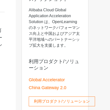
 M コンテキストの動画解
グに対応し、プロンプトに高精度で追従
バー
Alibaba Cloud Global
Alibaba Cloud Academy：
Application Acceleration
Tech & Biz トレーニング
Solution は、OpenLearning
のネットワークパフォーマン
嬉
ス向上と中国およびアジア太
ー
ケース
平洋地域へのパートナーシッ
ン
プ拡大を支援します。
n
AI セービングプラン
Hot
デル対応。定額制で大きく
期間限定！利用量に応じ、AI コストを最
大 47% 削減。
利用プロダクト/ソリュ
ーション
成
AI 画像作成
2.6 で、プロフェッショナルな
コピーライティング、画像生成、ポスタ
Global Accelerator
さらにレベルアップできま
ーデザインのためのオールインワンのク
リエイティブスイートです。
China Gateway 2.0
ま
利用プロダクト/ソリューション