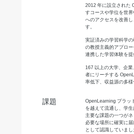
2012 年に設立された
Serverless
すコースや学位を世界
開発者ツール
へのアクセスを改善し
す。
移行と O&M 管理
実証済みの学習科学の研
Apsara Stack
の教授主義的アプロー
連携した学習体験を提
167 以上の大学、企
者にリーチする Open
率低下、収益源の多様
課題
OpenLearnin
を越えて流通し、学生
主要な課題の一つがネ
必要な場所に確実に届け
として認識していまし