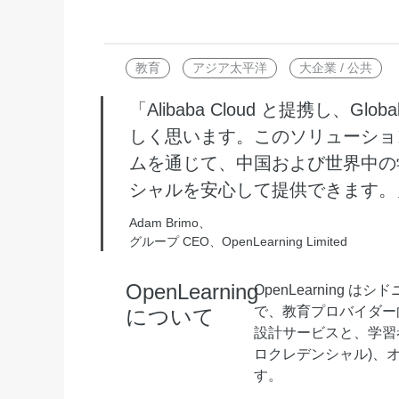
Wan2.7-I2V
Domain Names and Web
セキュリティとコンプライ
ネットワークと CDN
1 枚の画像から、深い情
あらゆるニーズに最適なド
アンス
像美を持つシネマティック
教育
アジア太平洋
大企業 / 公共
セキュリティ
データと分析
ミドルウェア
「Alibaba Cloud と提携し、Gl
エンタープライズサービス
しく思います。このソリューショ
データベース
生成 AI アプリケ
とアプリケーション
ムを通じて、中国および世界中の
分析コンピューティング
Qoder
クラウド移行
シャルを安心して提供できます。
企業専用のデプロイに使用
メディアサービス
クラウドネイティブ
リジェントコーディングア
Adam Brimo、
す。
グループ CEO、OpenLearning Limited
エンタープライズサービス
ハイブリッドクラウド
Qoder CN
とクラウドコミュニケーシ
インテリジェントなコード補
OpenLearning
中小企業向けソリューショ
ョン
OpenLearning
ット、複数ファイルの編集
ン
化により開発者の生産性を
で、教育プロバイダー
について
ドメイン名と Web サイト
で強化されたコーディング
設計サービスと、学習者
です。
ロクレデンシャル)、
エンドユーザーコンピュー
す。
ティング