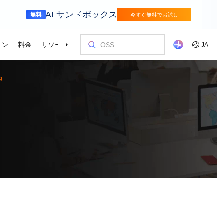
AI サンドボックス
無料
今すぐ無料でお試し
ョン
料金
リソース
パートナー
サポート
JA
g
金融サービス
ゲーム
を選ぶ理由
ッショナルサービス
お客様とイ
コストを最
トレーニン
パートナー
お問い合わ
odel Studio
視覚モ
動車業界を変革
Alibaba Cloudでイノベーションを加速さ
グローバルで
せる
エンタープライズグレードの大規模モデルサービスとアプリケーション開発プラットフォームです。
ゲームのすば
画像の理
er (SAS)
ス
ビス
Asia Accelerator
料金オプション
ブログ
Alibaba Cloud Marketplace
パートナー支援プログラム
Alibaba Cloud Model Studio
オリンピック
移行して節約
Alibaba Clou
パートナーハ
私たちとつな
Elastic Com
効率よく実行
即座に料金を
し、AIソリューショ
、移行、最適
Alibaba Cloud でアジアでの成功を加速
柔軟な料金で Alibaba Cloud を最大限に
クラウドに関する最新のインサイトと開
パートナーと ISV からすぐにデプロイで
専任マネージャーによるパートナー向け
業界をリードする生成 AI モデルで、AI の
Alibaba Cl
高性能・低価
専門家による
理想のパート
フィードバックを共
Web サイ
スポーツ
サプライチェ
によるサービ
活用
発者向けのトレンド情報
きるソリューションを探す
の優先技術サポートとより迅速な問題解
利用を容易に促進
ウドテクノロ
キルを身に着
の改善に役立
ズワークロ
の購買プロセス
インテリジェントテクノロジーでスポー
インテリジェ
ローバルネットワ
bernetes
Go Global
プロモーショ
決
会をサポート
ょう。
合わせた最適
ツ業界をデジタル化
きるソリュー
ホワイトペーパー
Platform for AI (PAI)
ケーススタデ
お問い合わせ
Elastic IP 
的なクラウド
グローバルパートナーシップのメリット
最新の Aliba
を強化
oud のプレゼン
 インフラストラク
ダクトを無料で
しょう。
ソース、市場へ
ープライズま
Alibaba Cloud のテクノロジーの背後に
エンドツーエンドのエンジニアリングタス
Alibaba C
ーションをお
セールスの専
パブリック 
HappyHorse-1.1-T2V
Qwen3.7-Max
トラストセンター
ケーションを実
サポートを活
サポート
ある方法と理由を探る研究
クの実行
てているお客
ネスに合わせ
ネットネッ
、全面進化。
映画級のクリエイティブ生成で、究極の
汎用エージェ
ーションエク
セキュアでコンプライアンスが高く、グ
ダイナミックなディテールまで再現
スフレームワ
Service
Object Storage Service (OSS)
アナリストレ
ApsaraDB 
ローバルに信頼できるクラウドインフラ
え、お客様のそ
ーション
ストラクチャで企業を強化
大量のデータをクラウドに保存し、時間と
業界のトップ
自動監視と
Wan2.7-T2V
Qwen3-VL-Pl
なフォトリア
に安全でセキュ
場所を問わずアクセス
Alibaba Clo
ネスデータ
を向上
最長 15 秒の精細な動画を高速生成し、高
ネイティブな