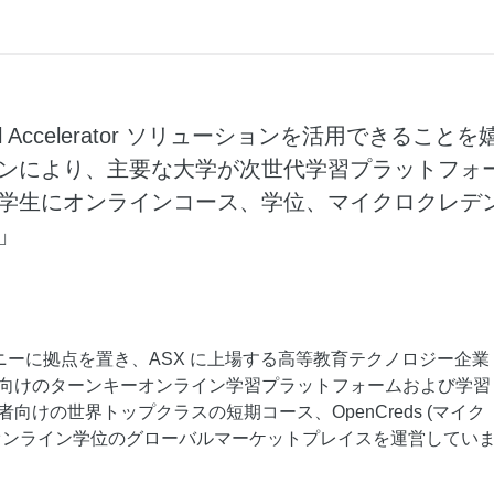
度なカメラワークで映像を自在に演出
を最適化し、1
析にも対応
site
Wan2.7-VideoEdit
感と圧倒的な映
メイン
動画を生成
プロンプトひとつで局所から全体まで、
柔軟に動画を編集
obal Accelerator ソリューションを活用できることを
ンにより、主要な大学が次世代学習プラットフォ
ーション
AI サービス
AI ユース
学生にオンラインコース、学位、マイクロクレデ
モデルエクスペリエンス
AI Token Pla
」
可能なインテ
本格的なマルチモーダルモデル機能をオ
プラン・多モ
シスタントで
ンラインでご体験ください。
お得。
Platform for AI
AI ビデオ作
完、AI チャ
エンドツーエンドのモデリング、トレー
Wanxiang 
 はシドニーに拠点を置き、ASX に上場する高等教育テクノロジー企業
、タスク自動
ニング、および推論サービスをデプロイ
ビデオ制作を
向上する、AI
するのための、AI ネイティブアルゴリズ
す。
向けのターンキーオンライン学習プラットフォームおよび学習
ビデオ生成モデルのファインチューニ
アシスタント
ムエンジニアリングプラットフォームで
向けの世界トップクラスの短期コース、OpenCreds (マイク
ング
す。
オンライン学位のグローバルマーケットプレイスを運営してい
モデルのファインチューニングにより、
Wan のテキストからビデオ生成機能をカ