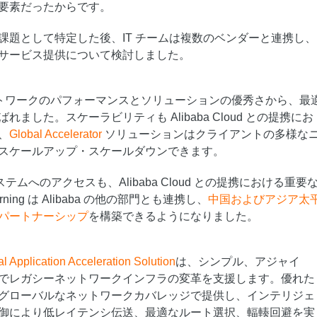
要素だったからです。
課題として特定した後、IT チームは複数のベンダーと連携し、
サービス提供について検討しました。
d はネットワークのパフォーマンスとソリューションの優秀さから、最
ました。スケーラビリティも Alibaba Cloud との提携にお
、
Global Accelerator
ソリューションはクライアントの多様な
スケールアップ・スケールダウンできます。
エコシステムへのアクセスも、Alibaba Cloud との提携における重要
ning は Alibaba の他の部門とも連携し、
中国およびアジア太
パートナーシップ
を構築できるようになりました。
 Application Acceleration Solution
は、シンプル、アジャイ
でレガシーネットワークインフラの変革を支援します。優れた
グローバルなネットワークカバレッジで提供し、インテリジェ
御により低レイテンシ伝送、最適なルート選択、輻輳回避を実