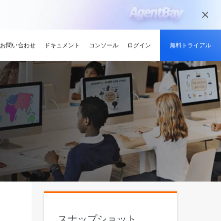
お問い合わせ
ドキュメント
コンソール
ログイン
無料トライアル
メディアとエンターテイメント
ンサイト
適化
グと認定
を探す
せ
最新情報
開発者ハブ
パートナーになる
推奨されるプログラム
デルを試す
高可用性を維持しながら、
デジタル化されたメディアジャーニー
やい成長を促進
解、画像生成、およびビデオ生成をサポートします。
で、今日のメディア市場向けにコンテン
競技大会
d Academy
ブ
がる
pute Service (ECS)
イベントとウェビナー
Alibaba Cloud プロジェクトハブ
パートナーネットワーク
無料トライアル：80+ のプ
ツを準備
oud は、Al で強化されたクラ
格。
トレーニングでクラウドス
ナーを素早く見つける
有し、Alibaba Cloud
トをホストし、エンタープライ
今後のイベントとオンデマンドイベント
プラットフォームを使用して開発者が構
Alibaba Cloud のチャネル、テクノロジ
ロダクト、100 万トークン /
ーン
ジーでオリンピック競技大
け、認定資格を取得しまし
てる
ードをどこでも拡張
を簡単に確認
築した実際のプロジェクトを探索しまし
ー、MSP パートナー、その他のパートナ
モデル
ント、効率的、かつ信頼で
ンセンター
ょう。
ープログラムのパートナーポータル
ションでサプライチェーン
ィ
Address (EIP)
プロダクトと機能のアップデート情報
開発者 MVP
ba Cloud オファーとプロモ
プロダクトの最新情報を入
loud をビジネスの成長に役立
知らせします
門家と話し、お客様のビジ
IP を個別に管理してインター
Alibaba Cloud サービスの最新の変更情
私たちのコミュニティをリードし、構築
手しましょう
Qwen3.7-Plus
様の紹介
たカスタム見積りを取得
トワークの品質を向上
報を入手できます。
し、刺激する開発者を祝福
ント基盤、長期推論、クロ
ネイティブマルチモーダル、1M コンテキ
最新の Alibaba Cloud オフ
ーク対応
スト、エージェントコーディング
ポート
RDS
プレスルーム
ァーのお知らせ
アナリスト企業による
バックアップを使用して、ビジ
最新ニュースとメディアリリース
us
Wan2.7-Image-Pro
ud の評価
を保存および管理
スマートにスケーリング：
視覚・言語統合と空間推論
インタラクティブ編集と長文レンダリン
スナップショット
企業向け軽量クラウドサー