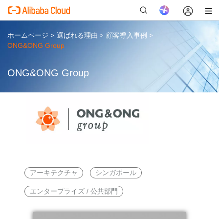
ホームページ
選ばれる理由
顧客導入事例
>
>
>
ONG&ONG Group
ONG&ONG Group
新
アーキテクチャ
シンガポール
エンタープライズ / 公共部門