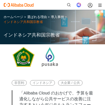
ホームページ
選ばれる理由
導入事例
>
>
>
インドネシア共和国宗教省
インドネシア共和国宗教省
新
非営利
インドネシア
大企業 / 公共
「Alibaba Cloud のおかげで、予算を最
適化しながら公共サービスの改善に注
力するというデジタルトランスフォー