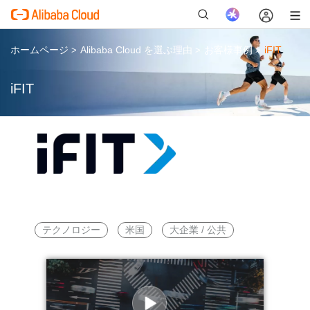
ホームページ
Alibaba Cloud を選ぶ理由
お客様事例
iFIT
>
>
>
iFIT
新
テクノロジー
米国
大企業 / 公共