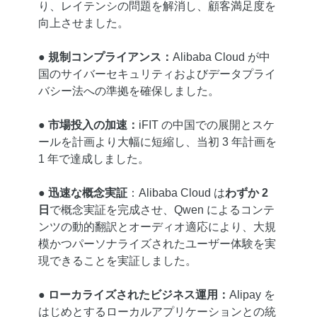
り、レイテンシの問題を解消し、顧客満足度を
向上させました。
●
規制コンプライアンス：
Alibaba Cloud が中
国のサイバーセキュリティおよびデータプライ
バシー法への準拠を確保しました。
●
市場投入の加速：
iFIT の中国での展開とスケ
ールを計画より大幅に短縮し、当初 3 年計画を
1 年で達成しました。
●
迅速な概念実証
：Alibaba Cloud は
わずか 2
日
で概念実証を完成させ、Qwen によるコンテ
ンツの動的翻訳とオーディオ適応により、大規
模かつパーソナライズされたユーザー体験を実
現できることを実証しました。
●
ローカライズされたビジネス運用：
Alipay を
はじめとするローカルアプリケーションとの統