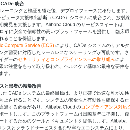
CADe 統合
なトレーニングと検証を経た後、デプロイフェーズに移行します
コンピュータ支援検出診断（CADe）システムに統合され、放射
見を支援します。Alibaba Cloud のサービススイートは、
デプロイに安全で信頼性の高いプラットフォームを提供し、臨床環
れることを保証します。
tic Compute Service (ECS)
により、CADe システムのリアルタ
ング需要に対応したシームレスなスケーリングが可能です。さ
イダーの
セキュリティとコンプライアンスへの取り組み
によ
限の注意をもって取り扱われ、ヘルスケア基準の厳格な要件を
ます。
ンスと患者の転帰改善
 を活用した CADe システムの最終目標は、より正確で迅速な乳がん検
向上させることです。システムの安全性と有効性を確保するた
する必要があり、Alibaba Cloud の
コンプライアンス対応
ポートします。このプラットフォームは国際基準に準拠し、複
トするためのツールとドキュメントを提供します。Alibaba
 インスタンスとクラウドサービスを含む堅牢なエコシステムにより、