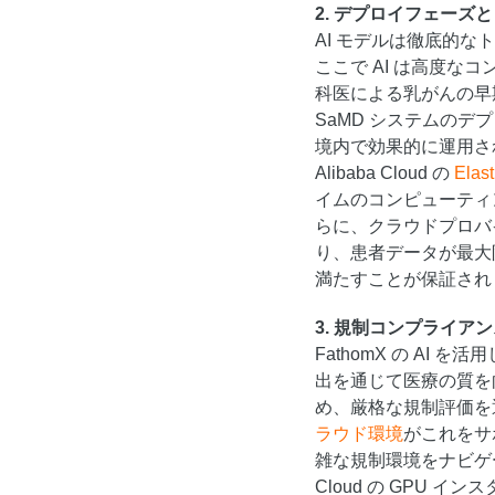
2. デプロイフェーズと 
AI モデルは徹底的
ここで AI は高度な
科医による乳がんの早期発
SaMD システムの
境内で効果的に運用さ
Alibaba Cloud の
Elas
イムのコンピューティ
らに、クラウドプロバ
り、患者データが最大
満たすことが保証され
3. 規制コンプライア
FathomX の AI
出を通じて医療の質を
め、厳格な規制評価を通過
ラウド環境
がこれをサ
雑な規制環境をナビゲー
Cloud の GPU