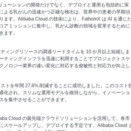
I 診断ソリューションの開発だけでなく、デプロイと運用も包括的に実
による乳がんの迅速かつ正確な検出は、世界中の患者の早期治
。Alibaba Cloud の技術により、FathomX は AI を通じ
コアミッションに集中し、乳がん診断の領域を変革するために
きます。
ピューティングリソースの調達リードタイムを 10 か月以上短縮しま
ーティングインフラを迅速に利用することでプロジェクトスケ
クノロジー業界の速い変化に対応する俊敏性と対応力が向上し
ラコストを年間 27.6% 削減することに成功しました。このコスト
適化され、スリムな運用モデルを維持しながら、イノベーショ
スを集中させることができます。
libaba Cloud の最先端クラウドソリューションを活用して、各市
ケールアップし、デプロイする予定です。Alibaba Cloud 