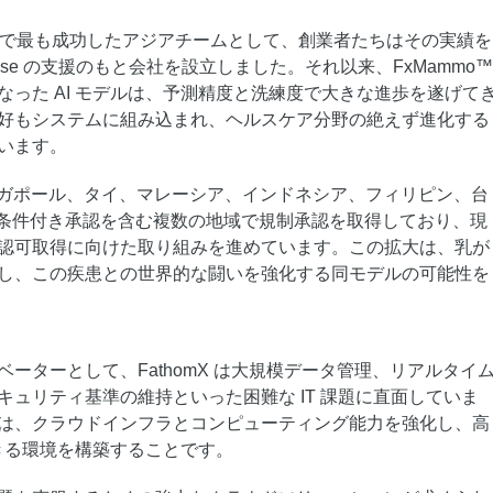
allenge で最も成功したアジアチームとして、創業者たちはその実績を
rprise の支援のもと会社を設立しました。それ以来、FxMammo™
なった AI モデルは、予測精度と洗練度で大きな進歩を遂げて
好もシステムに組み込まれ、ヘルスケア分野の絶えず進化する
います。
、シンガポール、タイ、マレーシア、インドネシア、フィリピン、台
での条件付き承認を含む複数の地域で規制承認を取得しており、現
認可取得に向けた取り組みを進めています。この拡大は、乳が
し、この疾患との世界的な闘いを強化する同モデルの可能性を
ーターとして、FathomX は大規模データ管理、リアルタイ
キュリティ基準の維持といった困難な IT 課題に直面していま
は、クラウドインフラとコンピューティング能力を強化し、高
できる環境を構築することです。