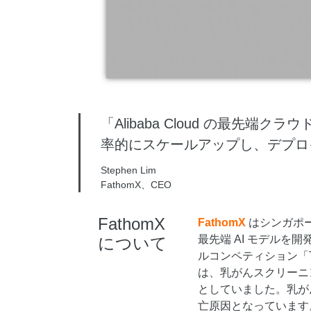
Serverless
開発者ツール
移行と O&M 管理
Apsara Stack
「Alibaba Cloud の最先
率的にスケールアップし、デプロ
Stephen Lim
FathomX、CEO
FathomX
FathomX
はシンガポ
最先端 AI モデル
について
ルコンペティション「Th
は、乳がんスクリーニ
としていました。乳が
亡原因となっています