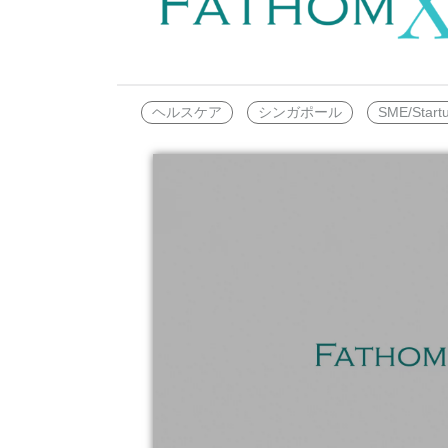
Wan2.7-I2V
Domain Names and Web
セキュリティとコンプライ
ネットワークと CDN
1 枚の画像から、深い情
あらゆるニーズに最適なド
アンス
像美を持つシネマティック
セキュリティ
データと分析
ヘルスケア
シンガポール
SME/Start
ミドルウェア
エンタープライズサービス
データベース
生成 AI アプリケ
とアプリケーション
分析コンピューティング
Qoder
クラウド移行
企業専用のデプロイに使用
メディアサービス
クラウドネイティブ
リジェントコーディングア
す。
エンタープライズサービス
ハイブリッドクラウド
Qoder CN
とクラウドコミュニケーシ
インテリジェントなコード補
中小企業向けソリューショ
ョン
ット、複数ファイルの編集
ン
化により開発者の生産性を
ドメイン名と Web サイト
で強化されたコーディング
です。
エンドユーザーコンピュー
ティング