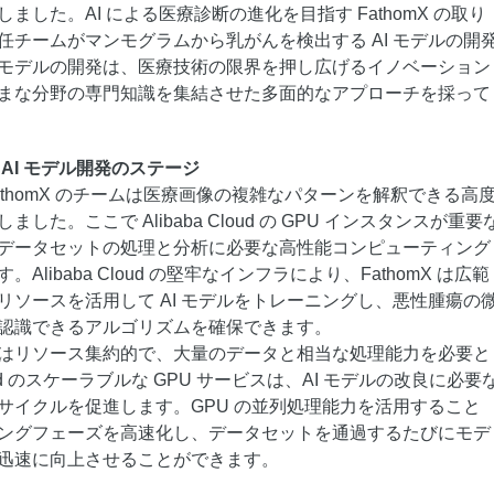
ました。AI による医療診断の進化を目指す FathomX の取り
任チームがマンモグラムから乳がんを検出する AI モデルの開
モデルの開発は、医療技術の限界を押し広げるイノベーション
まな分野の専門知識を集結させた多面的なアプローチを採って
d での AI モデル開発のステージ
thomX のチームは医療画像の複雑なパターンを解釈できる高
した。ここで Alibaba Cloud の GPU インスタンスが重要
データセットの処理と分析に必要な高性能コンピューティング
libaba Cloud の堅牢なインフラにより、FathomX は広範
リソースを活用して AI モデルをトレーニングし、悪性腫瘍の
認識できるアルゴリズムを確保できます。
はリソース集約的で、大量のデータと相当な処理能力を必要と
loud のスケーラブルな GPU サービスは、AI モデルの改良に必要
サイクルを促進します。GPU の並列処理能力を活用すること
ングフェーズを高速化し、データセットを通過するたびにモデ
迅速に向上させることができます。