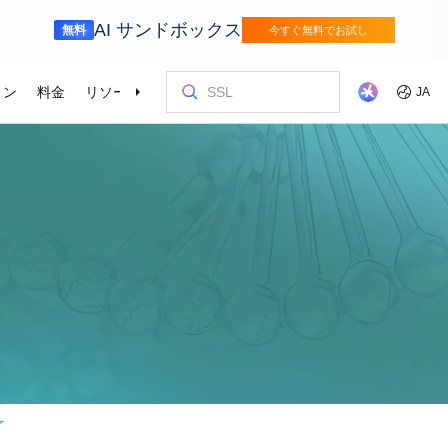
AI サンドボックス
無料
今すぐ無料でお試し
ョン
料金
リソース
パートナー
サポート
JA
金融サービス
ゲーム
を選ぶ理由
ッショナルサービス
お客様とイ
コストを最
トレーニン
パートナー
お問い合わ
odel Studio
視覚モ
動車業界を変革
Alibaba Cloudでイノベーションを加速さ
グローバルで
せる
エンタープライズグレードの大規模モデルサービスとアプリケーション開発プラットフォームです。
ゲームのすば
画像の理
er (SAS)
ス
ビス
Asia Accelerator
料金オプション
ブログ
Alibaba Cloud Marketplace
パートナー支援プログラム
Alibaba Cloud Model Studio
オリンピック
移行して節約
Alibaba Clou
パートナーハ
私たちとつな
Elastic Com
効率よく実行
即座に料金を
し、AIソリューショ
、移行、最適
Alibaba Cloud でアジアでの成功を加速
柔軟な料金で Alibaba Cloud を最大限に
クラウドに関する最新のインサイトと開
パートナーと ISV からすぐにデプロイで
専任マネージャーによるパートナー向け
業界をリードする生成 AI モデルで、AI の
Alibaba Cl
高性能・低価
専門家による
理想のパート
フィードバックを共
Web サイ
スポーツ
サプライチェ
によるサービ
活用
発者向けのトレンド情報
きるソリューションを探す
の優先技術サポートとより迅速な問題解
利用を容易に促進
ウドテクノロ
キルを身に着
の改善に役立
ズワークロ
の購買プロセス
インテリジェントテクノロジーでスポー
インテリジェ
ローバルネットワ
bernetes
Go Global
プロモーショ
決
会をサポート
ょう。
合わせた最適
ツ業界をデジタル化
きるソリュー
ホワイトペーパー
Platform for AI (PAI)
ケーススタデ
お問い合わせ
Elastic IP 
的なクラウド
グローバルパートナーシップのメリット
最新の Aliba
を強化
oud のプレゼン
 インフラストラク
ダクトを無料で
しょう。
ソース、市場へ
ープライズま
Alibaba Cloud のテクノロジーの背後に
エンドツーエンドのエンジニアリングタス
Alibaba C
ーションをお
セールスの専
パブリック 
HappyHorse-1.1-T2V
Qwen3.7-Max
トラストセンター
ケーションを実
サポートを活
サポート
ある方法と理由を探る研究
クの実行
てているお客
ネスに合わせ
ネットネッ
、全面進化。
映画級のクリエイティブ生成で、究極の
汎用エージェ
ーションエク
セキュアでコンプライアンスが高く、グ
ダイナミックなディテールまで再現
スフレームワ
Service
Object Storage Service (OSS)
アナリストレ
ApsaraDB 
ローバルに信頼できるクラウドインフラ
え、お客様のそ
ーション
ストラクチャで企業を強化
大量のデータをクラウドに保存し、時間と
業界のトップ
自動監視と
Wan2.7-T2V
Qwen3-VL-Pl
なフォトリア
に安全でセキュ
場所を問わずアクセス
Alibaba Clo
ネスデータ
を向上
最長 15 秒の精細な動画を高速生成し、高
ネイティブな