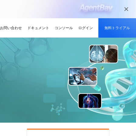
お問い合わせ
ドキュメント
コンソール
ログイン
無料トライアル
メディアとエンターテイメント
ンサイト
適化
グと認定
を探す
せ
最新情報
開発者ハブ
パートナーになる
推奨されるプログラム
デルを試す
高可用性を維持しながら、
デジタル化されたメディアジャーニー
やい成長を促進
解、画像生成、およびビデオ生成をサポートします。
で、今日のメディア市場向けにコンテン
競技大会
d Academy
ブ
がる
pute Service (ECS)
イベントとウェビナー
Alibaba Cloud プロジェクトハブ
パートナーネットワーク
無料トライアル：80+ のプ
ツを準備
oud は、Al で強化されたクラ
格。
トレーニングでクラウドス
ナーを素早く見つける
有し、Alibaba Cloud
トをホストし、エンタープライ
今後のイベントとオンデマンドイベント
プラットフォームを使用して開発者が構
Alibaba Cloud のチャネル、テクノロジ
ロダクト、100 万トークン /
ーン
ジーでオリンピック競技大
け、認定資格を取得しまし
てる
ードをどこでも拡張
を簡単に確認
築した実際のプロジェクトを探索しまし
ー、MSP パートナー、その他のパートナ
モデル
ント、効率的、かつ信頼で
ンセンター
ょう。
ープログラムのパートナーポータル
ションでサプライチェーン
ィ
Address (EIP)
プロダクトと機能のアップデート情報
開発者 MVP
ba Cloud オファーとプロモ
プロダクトの最新情報を入
loud をビジネスの成長に役立
知らせします
門家と話し、お客様のビジ
IP を個別に管理してインター
Alibaba Cloud サービスの最新の変更情
私たちのコミュニティをリードし、構築
手しましょう
Qwen3.7-Plus
様の紹介
たカスタム見積りを取得
トワークの品質を向上
報を入手できます。
し、刺激する開発者を祝福
ント基盤、長期推論、クロ
ネイティブマルチモーダル、1M コンテキ
最新の Alibaba Cloud オフ
ーク対応
スト、エージェントコーディング
ポート
RDS
プレスルーム
ァーのお知らせ
アナリスト企業による
バックアップを使用して、ビジ
最新ニュースとメディアリリース
us
Wan2.7-Image-Pro
ud の評価
を保存および管理
スマートにスケーリング：
視覚・言語統合と空間推論
インタラクティブ編集と長文レンダリン
企業向け軽量クラウドサー