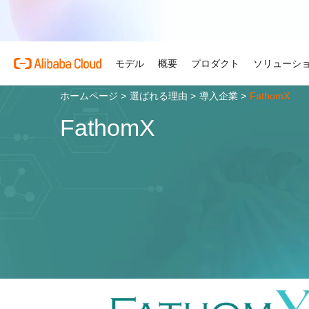
モデル
概要
プロダクト
ソリューシ
ホームページ
>
選ばれる理由
>
導入企業
>
FathomX
プロダクト
自動車
Alibaba Cloud 
おすすめの商品
概要とツール
技術リソース
マーケットプレイス
サポートとプロフェ
FathomX
Alibaba Cloud M
複雑さを強さへ。AI が自
する。
Alibaba Cloud について
Simple Application Serv
料金計算ツール
ドキュメント
ISV 向け AI アライアン
プロフェッショナルサー
AI駆動のクラウド技術
軽量アプリを簡単にコスト
使用量とニーズに基づいて
プロダクトガイドと FAQ
Alibaba Cllud と提携
クラウドジャーニーを設計
リテール
見積もり
ンを構築して共に成長
化するためのエキスパート
AI ソリューションで小売
Alibaba Cloud のグ
Container Service for Ku
アーキテクチャセンター
ス
モデル
業種別
おすすめの商品
を効率化し、一人ひとりに
ーク
(ACK)
無料トライアル
お客様の ISV を育成
サポートプラン
信頼性が高く、安全で効率
な体験を届けます
世界における Alibaba Cl
マネージド Kubernetes
80 を超えるクラウドプロ
アーキテクチャを設計しま
ISV パートナーとしてリ
スタートアップからエンタ
技術ソリューション
Qwen3.8-Max
AI と機械学習
スとご利用可能地域の紹介
チャでコンテナー化アプリ
お試しください。
のアクセス、市場への参入
で、あらゆる段階で柔軟に
コーディングも専門業務も
インテリジェントソリュ
行、スケーリング
用
AI
コンピューティング
グローバルオフィス
Certificate Management 
スプローラー
Qwen-Image-3.0
(Original SSL Certificate)
世界4大陸にオフィスを構
AI が導く、最適なソリュ
ウェブサイト
コンテナ
プロ仕様の図解生成と精緻
ばでサービスをご提供
Web サイトとユーザー間
リズムで、視覚表現の品質
アな接続を作成
ネットワーク
ストレージ