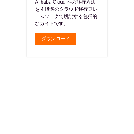
Alibaba Cloud への移行方法
を 4 段階のクラウド移行フレ
ームワークで解説する包括的
️
なガイドです。
き
ダウンロード
ム