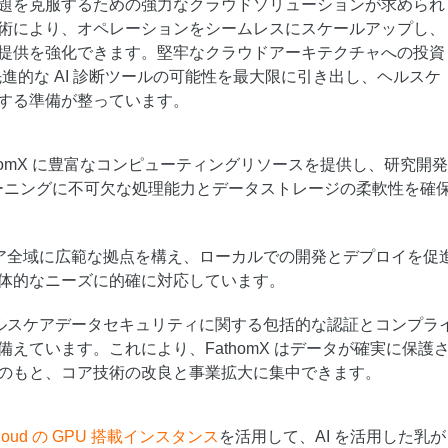
題を克服するための強力なクラウドソリューションが求められ
術により、オペレーションをシームレスにスケールアップし、
提供を強化できます。堅牢なクラウドアーキテクチャへの投資
 は先進的な AI 診断ツールの可能性を最大限に引き出し、ヘルスケ
する準備が整っています。
 は FathomX に豊富なコンピューティングリソースを提供し、研究開
トレーニングに不可欠な処理能力とデータストレージの柔軟性を確
d はアジア全域に広範な拠点を構え、ローカルでの開発とデプロイを促
体的なニーズに的確に対応しています。
d は、ヘルスケアデータセキュリティに関する包括的な認証とコンプラ
えています。これにより、FathomX はデータが確実に保護
のもと、コア技術の改良と事業拡大に集中できます。
 Cloud の GPU 搭載インスタンス
を活用して、AI を活用した乳が