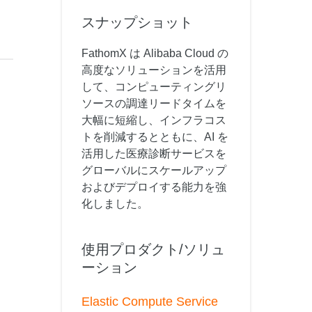
 M コンテキストの動画解
グに対応し、プロンプトに高精度で追従
バー
スナップショット
Alibaba Cloud Academy：
FathomX は Alibaba Cloud の
Tech & Biz トレーニング
高度なソリューションを活用
して、コンピューティングリ
ソースの調達リードタイムを
ケース
大幅に短縮し、インフラコス
トを削減するとともに、AI を
n
AI セービングプラン
Hot
活用した医療診断サービスを
デル対応。定額制で大きく
期間限定！利用量に応じ、AI コストを最
グローバルにスケールアップ
大 47% 削減。
およびデプロイする能力を強
成
AI 画像作成
化しました。
2.6 で、プロフェッショナルな
コピーライティング、画像生成、ポスタ
さらにレベルアップできま
ーデザインのためのオールインワンのク
リエイティブスイートです。
使用プロダクト/ソリュ
ーション
Elastic Compute Service