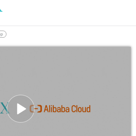
度なカメラワークで映像を自在に演出
を最適化し、1
析にも対応
site
Wan2.7-VideoEdit
感と圧倒的な映
メイン
動画を生成
プロンプトひとつで局所から全体まで、
柔軟に動画を編集
up
ーション
AI サービス
AI ユース
モデルエクスペリエンス
AI Token Pla
可能なインテ
本格的なマルチモーダルモデル機能をオ
プラン・多モ
シスタントで
ンラインでご体験ください。
お得。
Platform for AI
AI ビデオ作
完、AI チャ
エンドツーエンドのモデリング、トレー
Wanxiang 
、タスク自動
ニング、および推論サービスをデプロイ
ビデオ制作を
向上する、AI
するのための、AI ネイティブアルゴリズ
す。
ビデオ生成モデルのファインチューニ
アシスタント
ムエンジニアリングプラットフォームで
ング
す。
モデルのファインチューニングにより、
Wan のテキストからビデオ生成機能をカ