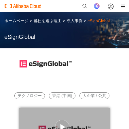
ホームページ
>
当社を選ぶ理由
>
導入事例
>
eSignGlobal
eSignGlobal
新
テクノロジー
香港 (中国)
大企業 / 公共