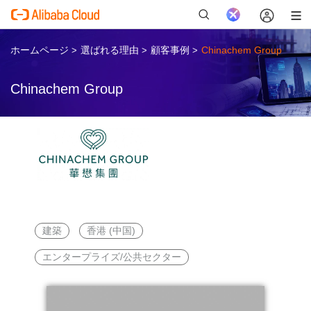
ホームページ
選ばれる理由
顧客事例
Chinachem Group
>
>
>
Chinachem Group
新
建築
香港 (中国)
エンタープライズ/公共セクター