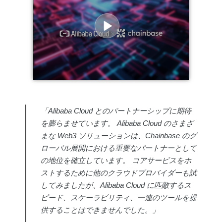
「Alibaba Cloud とのパートナーシップに期待
を膨らませています。 Alibaba Cloud のさまざ
まな Web3 ソリューションは、Chainbase のグ
ローバル展開における重要なパートナーとして
の地位を確立しています。 コアサービスをホ
ストするために他のクラウドプロバイダーも試
してみましたが、Alibaba Cloud に匹敵するス
ピード、スケーラビリティ、一連のツールを提
供することはできませんでした。」