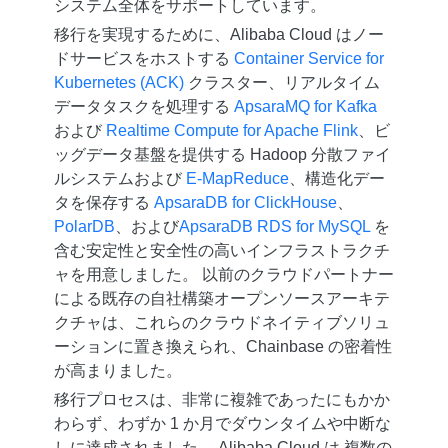
システム全体をサポートしています。
移行を実現するために、Alibaba Cloud はノー
ドサービスをホストする
Container Service for
Kubernetes (ACK)
クラスター、リアルタイム
データタスクを処理する
ApsaraMQ for Kafka
および
Realtime Compute for Apache Flink
、ビ
ッグデータ基盤を提供する Hadoop 分散ファイ
ルシステムおよび
E-MapReduce
、構造化デー
タを保存する
ApsaraDB for ClickHouse
、
PolarDB
、および
ApsaraDB RDS for MySQL
を
含む安定性と安全性の高いインフラストラクチ
ャを用意しました。 以前のクラウドパートナー
による既存の自社構築オープンソースアーキテ
クチャは、これらのクラウドネイティブソリュ
ーションに置き換えられ、Chainbase の密着性
が高まりました。
移行プロセスは、非常に複雑であったにもかか
わらず、わずか 1 か月でダウンタイムや中断な
しに達成されました。 Alibaba Cloud は 複数の