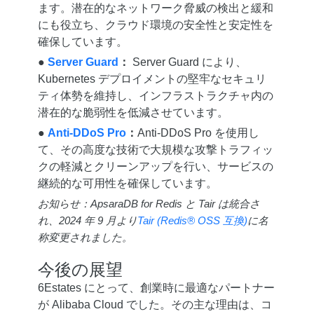
ます。潜在的なネットワーク脅威の検出と緩和
にも役立ち、クラウド環境の安全性と安定性を
確保しています。
●
Server Guard
：
Server Guard により、
Kubernetes デプロイメントの堅牢なセキュリ
ティ体勢を維持し、インフラストラクチャ内の
潜在的な脆弱性を低減させています。
●
Anti-DDoS Pro
：
Anti-DDoS Pro を使用し
て、その高度な技術で大規模な攻撃トラフィッ
クの軽減とクリーンアップを行い、サービスの
継続的な可用性を確保しています。
お知らせ：ApsaraDB for Redis と Tair は統合さ
れ、2024 年 9 月より
Tair (Redis® OSS 互換)
に名
称変更されました。
今後の展望
6Estates にとって、創業時に最適なパートナー
が Alibaba Cloud でした。その主な理由は、コ