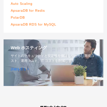
Auto Scaling
ApsaraDB for Redis
PolarDB
ApsaraDB RDS for MySQL
Web ホスティング
サイトのセキュリティと安定性を保証しながら、開発コ
スト、運用コスト、IT コストを削減します
詳細を見る >