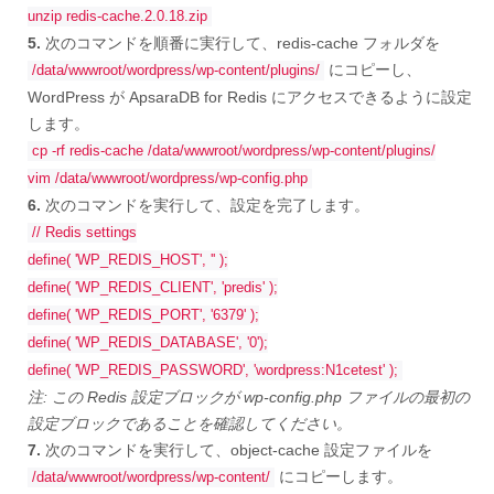
unzip redis-cache.2.0.18.zip
5.
次のコマンドを順番に実行して、redis-cache フォルダを
にコピーし、
/data/wwwroot/wordpress/wp-content/plugins/
WordPress が ApsaraDB for Redis にアクセスできるように設定
します。
cp -rf redis-cache /data/wwwroot/wordpress/wp-content/plugins/
vim /data/wwwroot/wordpress/wp-config.php
6.
次のコマンドを実行して、設定を完了します。
// Redis settings
define( 'WP_REDIS_HOST', '
' );
define( 'WP_REDIS_CLIENT', 'predis' );
define( 'WP_REDIS_PORT', '6379' );
define( 'WP_REDIS_DATABASE', '0');
define( 'WP_REDIS_PASSWORD', 'wordpress:N1cetest' );
注: この Redis 設定ブロックが wp-config.php ファイルの最初の
設定ブロックであることを確認してください。
7.
次のコマンドを実行して、object-cache 設定ファイルを
にコピーします。
/data/wwwroot/wordpress/wp-content/