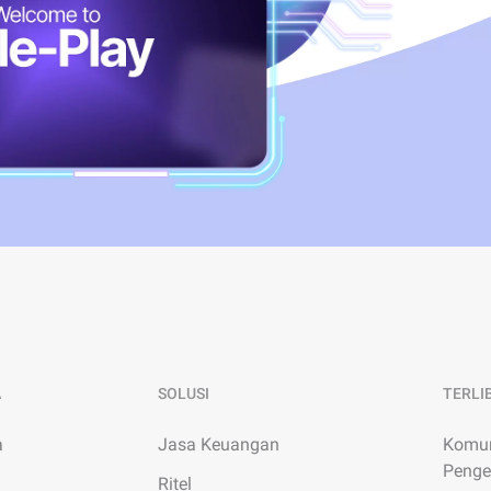
kebutuhan unik Anda.
A
SOLUSI
TERLI
a
Jasa Keuangan
Komun
Peng
Ritel