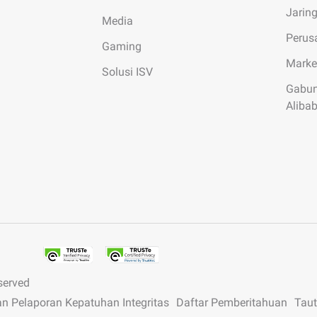
Jarin
Media
Perus
Gaming
Marke
Solusi ISV
Gabun
Aliba
served
an Pelaporan Kepatuhan Integritas
Daftar Pemberitahuan
Tau