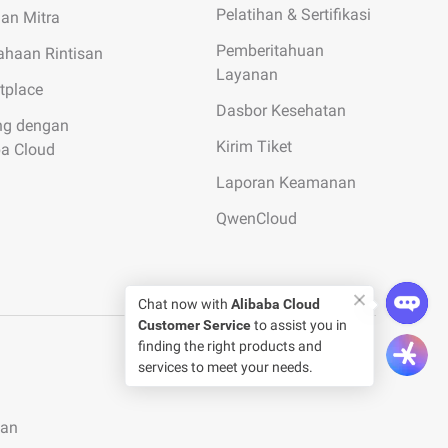
Pelatihan & Sertifikasi
gan Mitra
Pemberitahuan
ahaan Rintisan
Layanan
tplace
Dasbor Kesehatan
g dengan
Kirim Tiket
ba Cloud
Laporan Keamanan
QwenCloud
Chat now with
Alibaba Cloud
Customer Service
to assist you in
finding the right products and
services to meet your needs.
tan