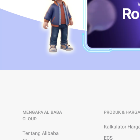
Alat Pengembang
Manajemen Migrasi &
Pengoperasian dan
Pemeliharaan
Apsara Stack
MENGAPA ALIBABA
PRODUK & HARG
CLOUD
Kalkulator Harg
Tentang Alibaba
ECS