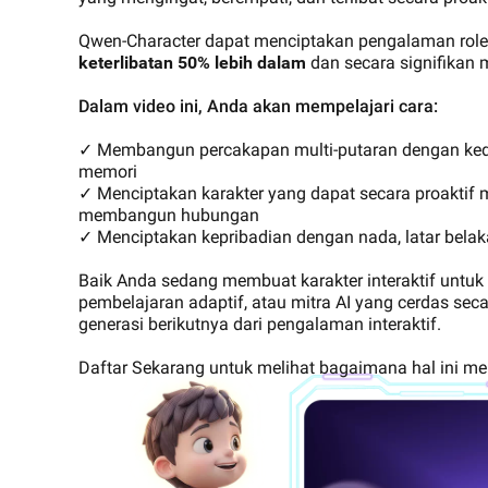
menawan
Keamanan dan Kepatuhan
Qwen-Character dapat menciptakan pengalaman role
Jaringan & CDN
Wan2.7-I2V
keterlibatan 50% lebih dalam
dan secara signifikan
I2V sinematik bernuansa 
Data dan Analitik
Keamanan
dengan dampak yang kua
Dalam video ini, Anda akan mempelajari cara:
Layanan & Aplikasi
Middleware
✓ Membangun percakapan multi-putaran dengan ked
Perusahaan
memori
Basis data
Aplikasi GenAI
✓ Menciptakan karakter yang dapat secara proaktif m
Migrasi Data
membangun hubungan
Komputasi Analisis
Qoder
✓ Menciptakan kepribadian dengan nada, latar bela
Cloud-Native
Asisten pengodean cerdas,
Layanan Media
untuk penyebaran khusus
Baik Anda sedang membuat karakter interaktif untuk 
Cloud Hibrida
pembelajaran adaptif, atau mitra AI yang cerdas s
Layanan Perusahaan &
Qoder CN
generasi berikutnya dari pengalaman interaktif.
Solusi UKM
Komunikasi Cloud
Asisten pengodean yang d
yang mendongkrak produkt
Daftar Sekarang untuk melihat bagaimana hal ini m
Nama Domain dan SItus
pengembang dengan penye
Web
cerdas, obrolan AI, pengedit
dan otomatisasi tugas.
Komputasi Pengguna Akhir
Serverless