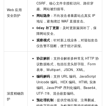
CSRF、核心文件非授权访问、路径穿
越、网站被扫描等。
Web
应用
安全防护
网站隐身
：不向攻击者暴露站点真实
IP
地址，避免绕过
WAF
直接攻击。
0day
补丁更新
：及时更新漏洞补丁，保
障网站安全。
观察模式
：针对新上线业务，对疑似攻击
仅告警不阻断，便于统计误报。
协议解析
：支持全解析多种常见
HTTP
协
议数据格式，包括任意头部字段、Form
表单、Multipart、JSON、XML。
编码解码
：支持
URL
编码、JavaScript
Unicode
编码、HEX
编码、HTML
实体
编码、Java/PHP
序列化编码、Base64、
深度精确防
UTF-7/8、混合嵌套编码。
护
预处理机制
：提供空格压缩、注释删减、
特殊字符处理，为检测引擎提供精细准确