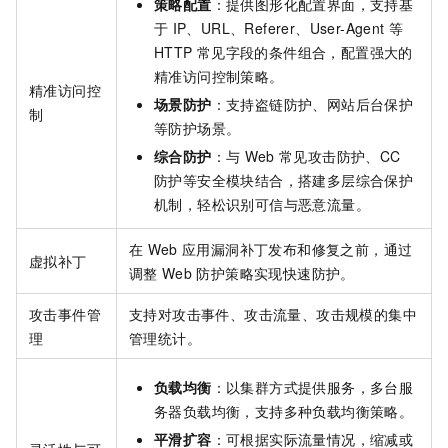
策略配置
：提供图形化配置界面，支持基
于
IP、URL、Referer、User-Agent
等
HTTP
常见字段的条件组合，配置强大的
精准访问控制策略。
精准访问控
场景防护
：支持盗链防护、网站后台保护
制
等防护场景。
综合防护
：与
Web
常见攻击防护、CC
防护等安全模块结合，搭建多层综合保护
机制，轻松识别可信与恶意流量。
在
Web
应用漏洞补丁发布和修复之前，通过
虚拟补丁
调整
Web
防护策略实现快速防护。
攻击事件管
支持对攻击事件、攻击流量、攻击规模的集中
理
管理统计。
负载均衡
：以集群方式提供服务，多台服
务器负载均衡，支持多种负载均衡策略。
平滑扩容
：可根据实际流量情况，缩减或