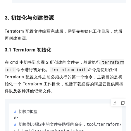
    From =  
"Terraform"
    Usage =  
"demo"
3. 初始化与创建资源
  }

provider
"alicloud"
 {

Terraform
配置文件编写完成后，需要先初始化工作目录，然后
  region = var.region

再创建资源。
3.1 Terraform
初始化
# 获取zone_id
data
"alicloud_zones"
"default"
 {

在
cmd
中切换到步骤
2
所创建的文件夹，然后执行
terraform
  available_instance_type = var.instance_type

命令进行初始化。
命令是使用任何
  available_resource_creation = 
"VSwitch"
init
terraform init
  available_disk_category = 
"cloud_ssd"
Terraform
配置文件之前必须执行的第一个命令，主要目的是初
始化一个
Terraform
工作目录，包括下载必要的阿里云提供商插
# 创建VPC
件以及各种其他记录文件。
resource
"alicloud_vpc"
"vpc"
 {

  vpc_name   = var.name

  cidr_block = 
"172.16.0.0/12"
# 
切换到D盘
# 创建vswitch
# 
切换到步骤2中的文件夹路径的命令，tool/terraform/p
resource
"alicloud_vswitch"
"vsw"
 {
