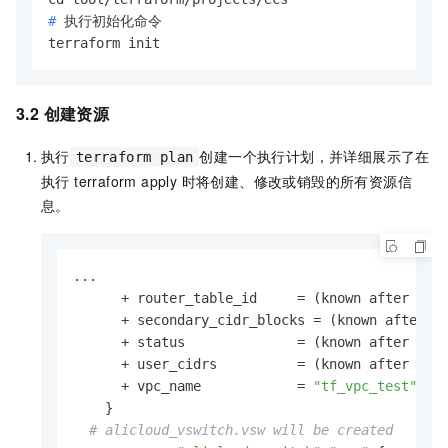
  vpc_id     = alicloud_vpc.vpc.id

# 
执行初始化命令
  cidr_block = 
"172.16.0.0/21"
  zone_id    = 
data
.alicloud_zones.default.zon
# 创建安全组
3.2 创建资源
resource
"alicloud_security_group"
"default"
 {

  name   = var.name

执行
创建一个执行计划，并详细展示了在
terraform plan
  vpc_id = alicloud_vpc.vpc.id

执行 terraform apply 时将创建、修改或销毁的所有资源信
息。
# 向安全组添加入方向放行规则
resource
"alicloud_security_group_rule"
"allow
  type              = 
"ingress"
  ip_protocol       = 
"tcp"
...

  nic_type          = 
"intranet"
      + router_table_id     = (known after appl
  policy            = 
"accept"
      + secondary_cidr_blocks = (known after ap
  port_range        = 
"22/22"
      + status              = (known after appl
  priority          = 
1
      + user_cidrs          = (known after appl
  security_group_id = alicloud_security_group.d
      + vpc_name            = 
"tf_vpc_test"
  cidr_ip           = 
"0.0.0.0/0"
    }

# alicloud_vswitch.vsw will be created