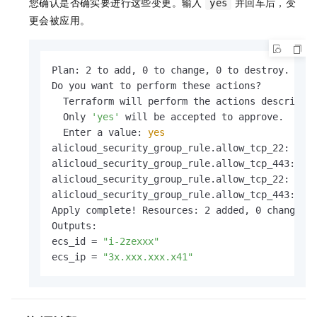
您确认是否确实要进行这些变更。输入
并回车后，变
yes
更会被应用。
Plan: 2 to add, 0 to change, 0 to destroy.

Do you want to perform these actions?

  Terraform will perform the actions described 
  Only 
'yes'
 will be accepted to approve.

  Enter a value: 
yes
alicloud_security_group_rule.allow_tcp_22: Crea
alicloud_security_group_rule.allow_tcp_443: Cre
alicloud_security_group_rule.allow_tcp_22: Cre
alicloud_security_group_rule.allow_tcp_443: Cr
Apply complete! Resources: 2 added, 0 changed, 
Outputs:

ecs_id = 
"i-2zexxx"
ecs_ip = 
"3x.xxx.xxx.x41"