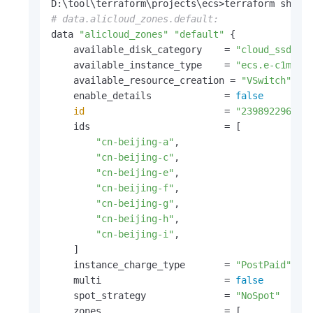
# data.alicloud_zones.default:
data 
"alicloud_zones"
"default"
 {

    available_disk_category    = 
"cloud_ssd"
    available_instance_type    = 
"ecs.e-c1m1.l
    available_resource_creation = 
"VSwitch"
    enable_details             = 
false
id
                         = 
"2398922967"
    ids                        = [

"cn-beijing-a"
,

"cn-beijing-c"
,

"cn-beijing-e"
,

"cn-beijing-f"
,

"cn-beijing-g"
,

"cn-beijing-h"
,

"cn-beijing-i"
,

    ]

    instance_charge_type       = 
"PostPaid"
    multi                      = 
false
    spot_strategy              = 
"NoSpot"
    zones                      = [
