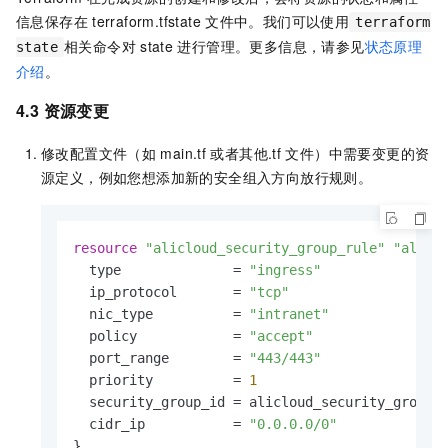
信息保存在
terraform.tfstate
文件中。我们可以使用
terraform
相关命令对
state
进行管理。更多信息，请参见
状态原理
state
介绍
。
4.3 资源变更
修改配置文件（如
main.tf
或者其他
.tf
文件）中需要变更的资
源定义，例如您想添加新的安全组入方向放行规则。
resource
"alicloud_security_group_rule"
"allow
  type              = 
"ingress"
  ip_protocol       = 
"tcp"
  nic_type          = 
"intranet"
  policy            = 
"accept"
  port_range        = 
"443/443"
  priority          = 
1
  security_group_id = alicloud_security_group.d
  cidr_ip           = 
"0.0.0.0/0"
}