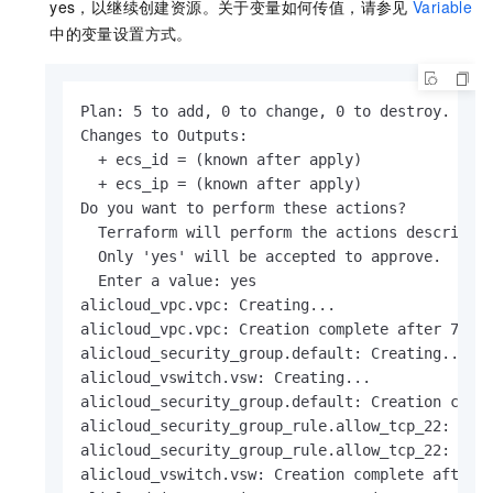
yes
，以继续创建资源。关于变量如何传值，请参见
Variable
中的变量设置方式。
Plan: 5 to add, 0 to change, 0 to destroy.

Changes to Outputs:

  + ecs_id = (known after apply)

  + ecs_ip = (known after apply)

Do you want to perform these actions?

  Terraform will perform the actions described 
  Only 'yes' will be accepted to approve.

  Enter a value: yes

alicloud_vpc.vpc: Creating...

alicloud_vpc.vpc: Creation complete after 7s [i
alicloud_security_group.default: Creating...

alicloud_vswitch.vsw: Creating...

alicloud_security_group.default: Creation compl
alicloud_security_group_rule.allow_tcp_22: Crea
alicloud_security_group_rule.allow_tcp_22: Crea
alicloud_vswitch.vsw: Creation complete after 4