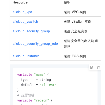
Resource
说明
alicloud_vpc
创建
VPC
实例
alicloud_vswitch
创建
vSwitch
实例
alicloud_security_group
创建安全组实例
创建安全组的出入访问
alicloud_security_group_rule
规则
alicloud_instance
创建
ECS
实例
variable
"name"
 {

  type    = string

  default = 
"tf-test"
# 设置地域
variable
"region"
 {
