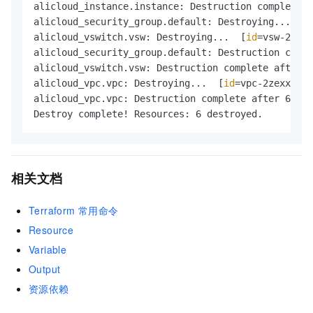
alicloud_instance.instance: Destruction complete a
alicloud_security_group.default: Destroying...  [
i
alicloud_vswitch.vsw: Destroying...  [
id
=vsw-2zexx
alicloud_security_group.default: Destruction compl
alicloud_vswitch.vsw: Destruction complete after 8
alicloud_vpc.vpc: Destroying...  [
id
=vpc-2zexxxk5w
alicloud_vpc.vpc: Destruction complete after 6s

Destroy complete! Resources: 6 destroyed.
相关文档
Terraform
常用命令
Resource
Variable
Output
资源依赖