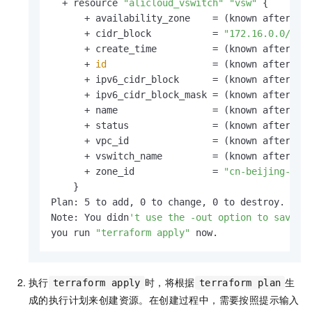
# 创建ECS
  + resource 
"alicloud_vswitch"
"vsw"
 {

resource
"alicloud_instance"
"instance"
 {

      + availability_zone    = (known after app
  availability_zone          = 
data
.alicloud_z
      + cidr_block           = 
"172.16.0.0/21"
  security_groups            = alicloud_securit
      + create_time          = (known after app
  instance_type              = var.instance_typ
      + 
id
                   = (known after app
  system_disk_category       = 
"cloud_essd_ent
      + ipv6_cidr_block      = (known after app
  image_id                   = var.image_id

      + ipv6_cidr_block_mask = (known after app
  instance_name              = var.name

      + name                 = (known after app
  vswitch_id                 = alicloud_vswitch
      + status               = (known after app
  internet_max_bandwidth_out = var.internet_max
      + vpc_id               = (known after app
  tags                       = var.tags

      + vswitch_name         = (known after app
      + zone_id              = 
"cn-beijing-a"
output
"ecs_id"
 {

    }

  value = alicloud_instance.instance.id

Plan: 5 to add, 0 to change, 0 to destroy.

Note: You didn
't use the -out option to save t
output
"ecs_ip"
 {

you run 
"terraform apply"
 now.
  value = alicloud_instance.instance.public_ip

}
执行
时，将根据
生
terraform apply
terraform plan
成的执行计划来创建资源。在创建过程中，需要按照提示输入