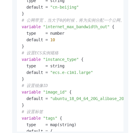
  type    = string

  default = 
"cn-beijing"
# 公网带宽，当大于0的时候，将为实例分配一个公网。
variable
"internet_max_bandwidth_out"
 {

  type    = number

  default = 
10
# 设置ECS实例规格
variable
"instance_type"
 {

  type    = string

  default = 
"ecs.e-c1m1.large"
# 设置镜像ID
variable
"image_id"
 {

  default = 
"ubuntu_18_04_64_20G_alibase_20190
# 设置标签
variable
"tags"
 {

  type    = map(string)

  default = {
