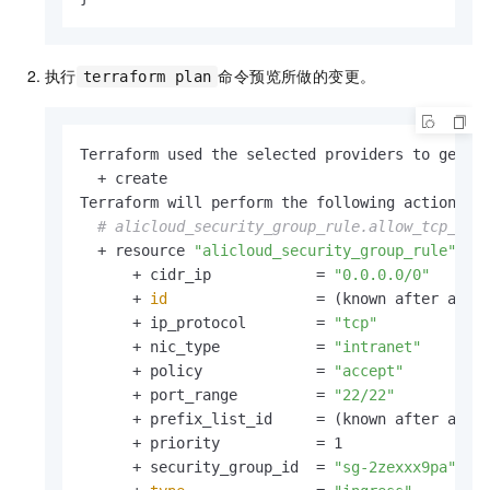
执行
命令预览所做的变更。
terraform plan
Terraform used the selected providers to genera
  + create

Terraform will perform the following actions:

# alicloud_security_group_rule.allow_tcp_22 
  + resource 
"alicloud_security_group_rule"
"a
      + cidr_ip            = 
"0.0.0.0/0"
      + 
id
                 = (known after apply
      + ip_protocol        = 
"tcp"
      + nic_type           = 
"intranet"
      + policy             = 
"accept"
      + port_range         = 
"22/22"
      + prefix_list_id     = (known after apply
      + priority           = 1

      + security_group_id  = 
"sg-2zexxx9pa"