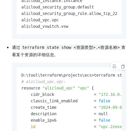
alicloud_instance.instance

alicloud_security_group.default

alicloud_security_group_rule.allow_tcp_22

alicloud_vpc.vpc

alicloud_vswitch.vsw
通过
查
terraform state show <资源类型>.<资源名称>
看某个资源的详细信息。
# alicloud_vpc.vpc:
resource 
"alicloud_vpc"
"vpc"
 {

    cidr_block                 = 
"172.16.0.0/1
    classic_link_enabled       = 
false
    create_time                = 
"2024-09-09T0
    description                = null

    enable_ipv6                = 
false
id
                         = 
"vpc-2zexxx"