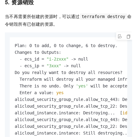
5. 资源销毁
当不再需要所创建的资源时，可以通过
命
terraform destroy
令销毁所有已创建的资源。
Plan: 0 to add, 0 to change, 6 to destroy.

Changes to Outputs:

  - ecs_id = 
"i-2zxxx"
 -> null

  - ecs_ip = 
"3xxx"
 -> null

Do you really want to destroy all resources?

  Terraform will destroy all your managed infrastr
  There is no undo. Only 
'yes'
 will be accepted to
  Enter a value: 
yes
alicloud_security_group_rule.allow_tcp_443: Destro
alicloud_security_group_rule.allow_tcp_22: Destroy
alicloud_instance.instance: Destroying...  [
id
=i-2
alicloud_security_group_rule.allow_tcp_443: Destru
alicloud_security_group_rule.allow_tcp_22: Destruc
alicloud_instance.instance: Still destroying...  [