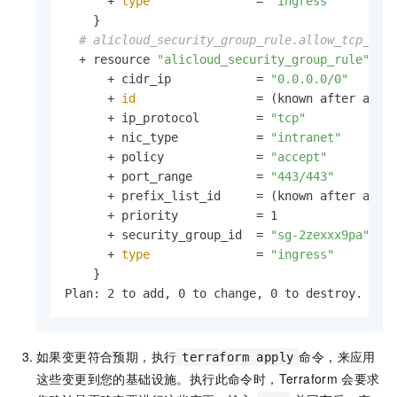
      + 
type
               = 
"ingress"
    }

# alicloud_security_group_rule.allow_tcp_443
  + resource 
"alicloud_security_group_rule"
"a
      + cidr_ip            = 
"0.0.0.0/0"
      + 
id
                 = (known after apply
      + ip_protocol        = 
"tcp"
      + nic_type           = 
"intranet"
      + policy             = 
"accept"
      + port_range         = 
"443/443"
      + prefix_list_id     = (known after apply
      + priority           = 1

      + security_group_id  = 
"sg-2zexxx9pa"
      + 
type
               = 
"ingress"
    }

Plan: 2 to add, 0 to change, 0 to destroy.
如果变更符合预期，执行
命令，来应用
terraform apply
这些变更到您的基础设施。执行此命令时，Terraform
会要求