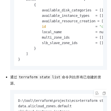
        {

            available_disk_categories  = []

            available_instance_types   = []

            available_resource_creation = []

id
                         = 
"cn-b
            local_name                 = null

            multi_zone_ids             = []

            slb_slave_zone_ids         = []

        }

    ]

}
通过
命令列出所有已创建的资
terraform state list
源。
D:\tool\terraform\projects\ecs>terraform state 
data.alicloud_zones.default
