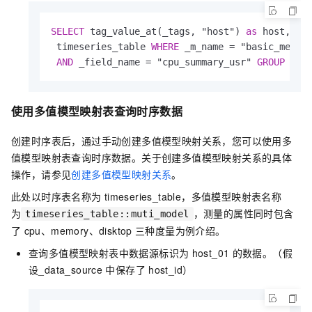
SELECT
 tag_value_at(_tags, "host") 
as
 host,_ti
 timeseries_table 
WHERE
 _m_name 
=
 "basic_metri
AND
 _field_name 
=
 "cpu_summary_usr" 
GROUP
BY
 
使用多值模型映射表查询时序数据
创建时序表后，通过手动创建多值模型映射关系，您可以使用多
值模型映射表查询时序数据。关于创建多值模型映射关系的具体
操作，请参见
创建多值模型映射关系
。
此处以时序表名称为
timeseries_table，多值模型映射表名称
为
，测量的属性同时包含
timeseries_table::muti_model
了
cpu、memory、disktop
三种度量为例介绍。
查询多值模型映射表中数据源标识为
host_01
的数据。（假
设_data_source
中保存了
host_id）