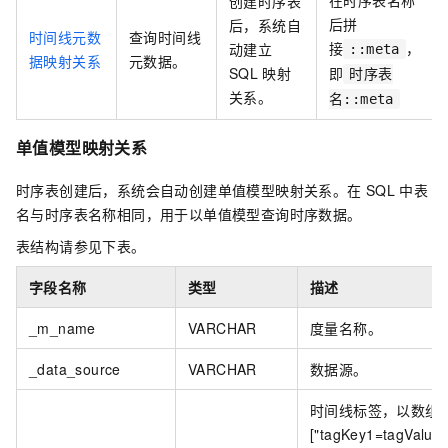
在时序表名称
创建时序表
后拼
后，系统自
时间线元数
查询时间线
接
，
动建立
::meta
据映射关系
元数据。
SQL
映射
即
时序表
关系。
名::meta
单值模型映射关系
时序表创建后，系统会自动创建单值模型映射关系。在
SQL
中表
名与时序表名称相同，用于以单值模型查询时序数据。
表结构请参见下表。
字段名称
类型
描述
_m_name
VARCHAR
度量名称。
_data_source
VARCHAR
数据源。
时间线标签，以数组
["tagKey1=tagValue1