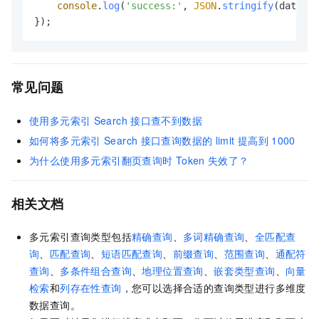
console
.
log
(
'success:'
, 
JSON
.
stringify
(data, 
n
});
常见问题
使用多元索引
Search
接口查不到数据
如何将多元索引
Search
接口查询数据的
limit
提高到
1000
为什么使用多元索引翻页查询时
Token
失效了？
相关文档
多元索引查询类型包括
精确查询
、
多词精确查询
、
全匹配查
询
、
匹配查询
、
短语匹配查询
、
前缀查询
、
范围查询
、
通配符
查询
、
多条件组合查询
、
地理位置查询
、
嵌套类型查询
、
向量
检索
和
列存在性查询
，您可以选择合适的查询类型进行多维度
数据查询。