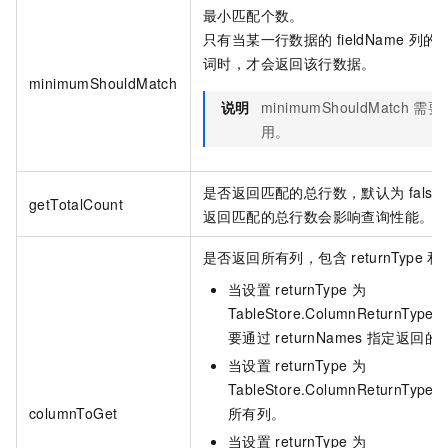
最小匹配个数。
只有当某一行数据的
fieldName
列的
词时，才会返回该行数据。
minimumShouldMatch
说明
minimumShouldMatch
需要
用。
是否返回匹配的总行数，默认为
fal
getTotalCount
返回匹配的总行数会影响查询性能。
是否返回所有列，包含
returnType
和
当设置
returnType
为
TableStore.ColumnReturnType
要通过
returnNames
指定返回的
当设置
returnType
为
TableStore.ColumnReturnType
columnToGet
所有列。
当设置
returnType
为