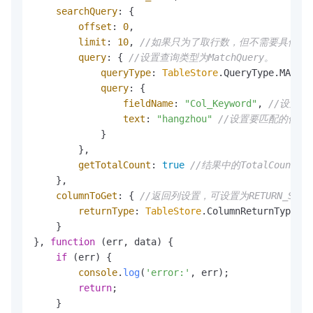
searchQuery
: {

offset
: 
0
,

limit
: 
10
, 
//如果只为了取行数，但不需要具体数据
query
: { 
//设置查询类型为MatchQuery。
queryType
: 
TableStore
.
QueryType
.
MATCH_
query
: {

fieldName
: 
"Col_Keyword"
, 
//设置要
text
: 
"hangzhou"
//设置要匹配的值。
            }

        },

getTotalCount
: 
true
//结果中的TotalCoun
    },

columnToGet
: { 
//返回列设置，可设置为RETURN_SPEC
returnType
: 
TableStore
.
ColumnReturnType
.
RE
    }

}, 
function
 (
err, data
) {

if
 (err) {

console
.
log
(
'error:'
, err);

return
;

    }
