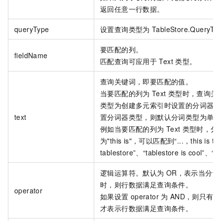
返回任意一行数据。
queryType
设置查询类型为
TableStore.Query
要匹配的列。
fieldName
匹配查询可应用于
Text
类型。
查询关键词，即要匹配的值。
当要匹配的列为
Text
类型时，查询关
类型为创建多元索引时设置的分词器类
text
置分词器类型，则默认分词类型为单字
例如当要匹配的列为
Text
类型时，分
为"this is"，可以匹配到“...，this is tabl
tablestore”、“tablestore is cool”、“
逻辑运算符。默认为
OR，表示当分
时，则行数据满足查询条件。
operator
如果设置
operator
为
AND，则只有
才表示行数据满足查询条件。