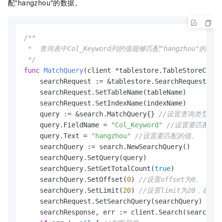
配"hangzhou"的数据。
/**

 *  查询表中Col_Keyword列的值能够匹配"hangzhou
 */
func
MatchQuery
(client *tablestore.TableStoreClien
    searchRequest := &tablestore.SearchRequest{}

    searchRequest.SetTableName(tableName)

    searchRequest.SetIndexName(indexName)

    query := &search.MatchQuery{} 
//设置查询类型为Mat
    query.FieldName = 
"Col_Keyword"
//设置要匹配的
    query.Text = 
"hangzhou"
//设置要匹配的值。
    searchQuery := search.NewSearchQuery()

    searchQuery.SetQuery(query)

    searchQuery.SetGetTotalCount(
true
) 

    searchQuery.SetOffset(
0
) 
//设置offset为0。
    searchQuery.SetLimit(
20
) 
//设置limit为20，表
    searchRequest.SetSearchQuery(searchQuery)

    searchResponse, err := client.Search(searchReq