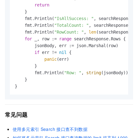
return
    }

    fmt.Println(
"IsAllSuccess: "
, searchResponse.I
    fmt.Println(
"TotalCount: "
, searchResponse.Tot
    fmt.Println(
"RowCount: "
, 
len
(searchResponse.R
for
 _, row := 
range
 searchResponse.Rows {

        jsonBody, err := json.Marshal(row)

if
 err != 
nil
 {

panic
(err)

        }

        fmt.Println(
"Row: "
, 
string
(jsonBody))

    }

}
常见问题
使用多元索引
Search
接口查不到数据
如何将多元索引
Search
接口查询数据的
limit
提高到
1000