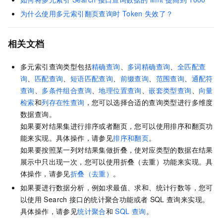
为什么使用多元索引翻页查询时
Token
失效了？
相关文档
多元索引查询类型包括
精确查询
、
多词精确查询
、
全匹配查
询
、
匹配查询
、
短语匹配查询
、
前缀查询
、
范围查询
、
通配符
查询
、
多条件组合查询
、
地理位置查询
、
嵌套类型查询
、
向量
检索
和
列存在性查询
，您可以选择合适的查询类型进行多维度
数据查询。
如果要对结果集进行排序或者翻页，您可以使用排序和翻页功
能来实现。具体操作，请参见
排序和翻页
。
如果要按照某一列对结果集做折叠，使对应类型的数据在结果
展示中只出现一次，您可以使用折叠（去重）功能来实现。具
体操作，请参见
折叠（去重）
。
如果要进行数据分析，例如求最值、求和、统计行数等，您可
以使用
Search
接口的统计聚合功能或者
SQL
查询来实现。
具体操作，请参见
统计聚合
和
SQL
查询
。