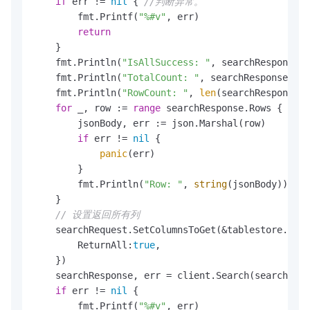
if
 err != 
nil
 { 
//判断异常。
        fmt.Printf(
"%#v"
, err)

return
    }

    fmt.Println(
"IsAllSuccess: "
, searchResponse.I
    fmt.Println(
"TotalCount: "
, searchResponse.Tot
    fmt.Println(
"RowCount: "
, 
len
(searchResponse.R
for
 _, row := 
range
 searchResponse.Rows {

        jsonBody, err := json.Marshal(row)

if
 err != 
nil
 {

panic
(err)

        }

        fmt.Println(
"Row: "
, 
string
(jsonBody)) 
//
    }

// 设置返回所有列
    searchRequest.SetColumnsToGet(&tablestore.Colu
        ReturnAll:
true
,

    })

    searchResponse, err = client.Search(searchRequ
if
 err != 
nil
 {

        fmt.Printf(
"%#v"
, err)
