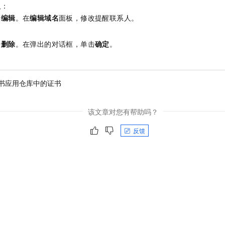
人
：
击
编辑
。在
编辑域名
面板，修改提醒联系人。
击
删除
。在弹出的对话框，单击
确定
。
书应用仓库中的证书
该文章对您有帮助吗？
反馈