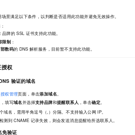
用场景满足以下条件，以判断是否适用此功能并避免无效操作。
牌
：
t
品牌的
SSL
证书支持此功能。
容限制
：
西部数码
的
DNS
解析服务，目前暂不支持此功能。
证授权
DNS
验证的域名
证授权管理
页面，单击
添加域名
。
板，填写
域名
并选择
支持品牌
和
提醒联系人
，单击
确定
。
个域名，需用半角逗号（,）分隔。不支持输入公网
IP。
检测到
CNAME
记录失效，则会发送消息提醒给所选联系人。
名免验证