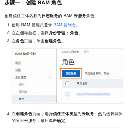
步骤一：创建
RAM
角色
创建信任主体名称为
日志服务
的
RAM
云服务
角色。
使用
RAM
管理员登录
RAM
控制台
。
在左侧导航栏，选择
身份管理
>
角色
。
在
角色
页面，单击
创建角色
。
在
创建角色
页面，选择
信任主体类型
为
云服务
，然后选择具体
的阿里云服务，最后单击
确定
。