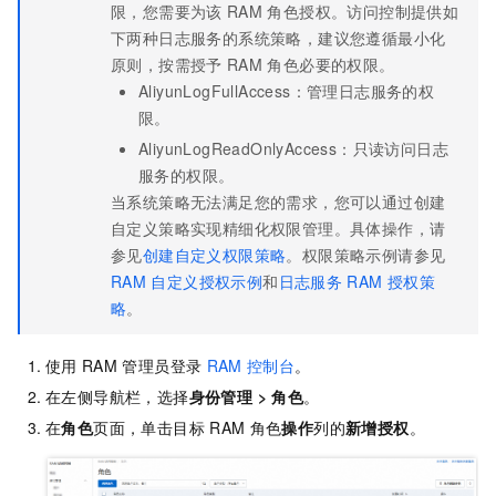
限，您需要为该
RAM
角色授权。访问控制提供如
下两种日志服务的系统策略，建议您遵循最小化
原则，按需授予
RAM
角色必要的权限。
AliyunLogFullAccess：管理日志服务的权
限。
AliyunLogReadOnlyAccess：只读访问日志
服务的权限。
当系统策略无法满足您的需求，您可以通过创建
自定义策略实现精细化权限管理。具体操作，请
参见
创建自定义权限策略
。权限策略示例请参见
RAM
自定义授权示例
和
日志服务
RAM
授权策
略
。
使用
RAM
管理员登录
RAM
控制台
。
在左侧导航栏，选择
身份管理
>
角色
。
在
角色
页面，单击目标
RAM
角色
操作
列的
新增授权
。