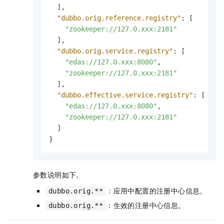
]
,
"dubbo.orig.reference.registry"
:
[
"zookeeper://127.0.xxx:2181"
]
,
"dubbo.orig.service.registry"
:
[
"edas://127.0.xxx:8080"
,
"zookeeper://127.0.xxx:2181"
]
,
"dubbo.effective.service.registry"
:
[
"edas://127.0.xxx:8080"
,
"zookeeper://127.0.xxx:2181"
]
}
参数说明如下。
：应用中配置的注册中心信息。
dubbo.orig.**
：生效的注册中心信息。
dubbo.orig.**