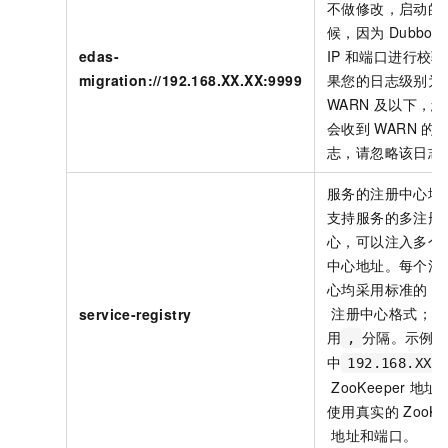
不做修改，启动的
候，因为
Dubbo
edas-
IP
和端口进行校验
migration://192.168.XX.XX:9999
果您的日志级别为
WARN
及以下，您
会收到
WARN
的
志，请忽略该日志
服务的注册中心地
支持服务的多注册
心，可以注入多个
中心地址。每个注
心均采用标准的
D
注册中心格式；多
service-registry
用
分隔。示例
,
中
192.168.XX.
ZooKeeper
地址
使用真实的
ZooKe
地址和端口。