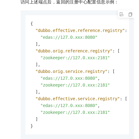
访问上述端点后，返回的注册中心配置信息示例：
{
"dubbo.effective.reference.registry"
:
[
"edas://127.0.xxx:8080"
]
,
"dubbo.orig.reference.registry"
:
[
"zookeeper://127.0.xxx:2181"
]
,
"dubbo.orig.service.registry"
:
[
"edas://127.0.xxx:8080"
,
"zookeeper://127.0.xxx:2181"
]
,
"dubbo.effective.service.registry"
:
[
"edas://127.0.xxx:8080"
,
"zookeeper://127.0.xxx:2181"
]
}