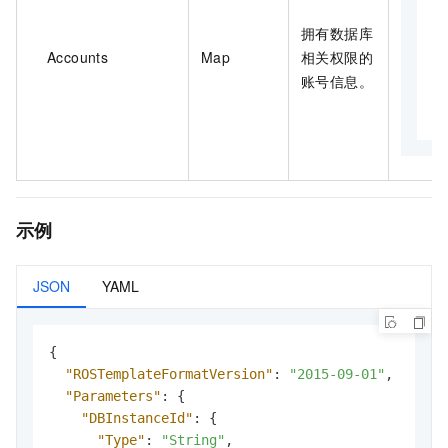
{

拥有数据库
 
Accounts
Map
相关权限的
 
账号信息。
 
}
示例
JSON
YAML
{
"ROSTemplateFormatVersion"
:
"2015-09-01"
,
"Parameters"
:
{
"DBInstanceId"
:
{
"Type"
:
"String"
,