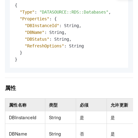
{
"Type"
:
"DATASOURCE::RDS::Databases"
,
"Properties"
:
{
"DBInstanceId"
:
 String
,
"DBName"
:
 String
,
"DBStatus"
:
 String
,
"RefreshOptions"
:
 String

}
}
属性
属性名称
类型
必须
允许更新
DBInstanceId
String
是
是
DBName
String
否
是