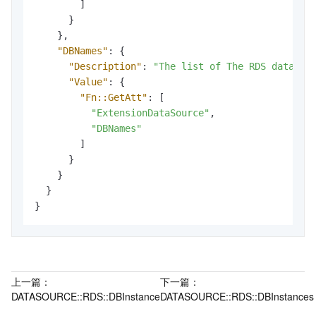
]
}
}
,
"DBNames"
:
{
"Description"
:
"The list of The RDS databas
"Value"
:
{
"Fn::GetAtt"
:
[
"ExtensionDataSource"
,
"DBNames"
]
}
}
}
}
上一篇：
下一篇：
DATASOURCE::RDS::DBInstance
DATASOURCE::RDS::DBInstances