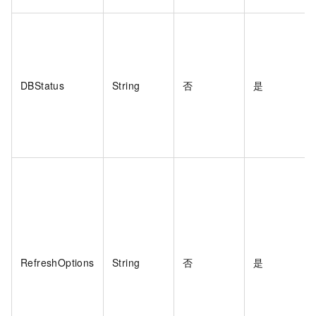
DBStatus
String
否
是
RefreshOptions
String
否
是