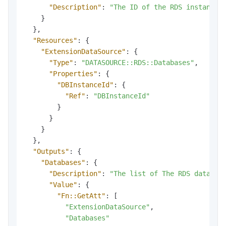
"Description"
:
"The ID of the RDS instance.
}
}
,
"Resources"
:
{
"ExtensionDataSource"
:
{
"Type"
:
"DATASOURCE::RDS::Databases"
,
"Properties"
:
{
"DBInstanceId"
:
{
"Ref"
:
"DBInstanceId"
}
}
}
}
,
"Outputs"
:
{
"Databases"
:
{
"Description"
:
"The list of The RDS databas
"Value"
:
{
"Fn::GetAtt"
:
[
"ExtensionDataSource"
,
"Databases"