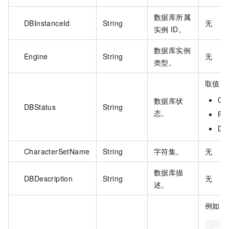
数据库所属
DBInstanceId
String
无
实例
ID。
数据库实例
Engine
String
无
类型。
取值：
Cr
数据库状
DBStatus
String
态。
Ru
De
CharacterSetName
String
字符集。
无
数据库描
DBDescription
String
无
述。
例如：