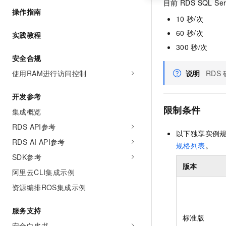
目前
RDS SQL Ser
操作指南
10
秒/次
60
秒/次
实践教程
300
秒/次
安全合规
使用RAM进行访问控制
说明
RDS
开发参考
限制条件
集成概览
RDS API参考
以下独享实例
RDS AI API参考
规格列表
。
SDK参考
版本
阿里云CLI集成示例
资源编排ROS集成示例
服务支持
标准版
安全白皮书