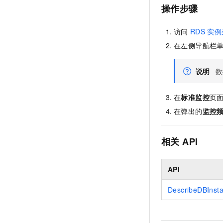
操作步骤
访问
RDS
实例
在左侧导航栏
说明
数
在
标准监控
页
在弹出的
监控
相关
API
API
DescribeDBInst