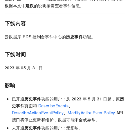
根据本文中
建议
的说明按需查看事件信息。
下线内容
云数据库
RDS
控制台事件中心的
历史事件
功能。
下线时间
2023
年
05
月
31
日
影响
已开通
历史事件
功能的用户：从
2023
年
5
月
31
日起，原
历
史事件
页面和
DescribeEvents
、
DescribeActionEventPolicy
、
ModifyActionEventPolicy
API
接口将停止更新和维护，数据可能不全或异常。
未开通
历史事件
功能的用户：无影响。