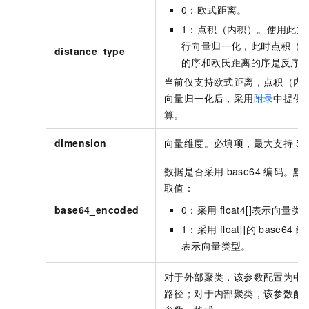
0：欧式距离。
1：点积（内积）。使用此方
行向量归一化，此时点积（
distance_type
的序和欧氏距离的序是反序
当前仅支持欧式距离，点积（内
向量归一化后，采用
附录
中提供
算。
dimension
向量维度。必填项，最大支持
5
数据是否采用
base64
编码。默
取值：
base64_encoded
0：采用
float4[]表示向量类
1：采用
float[]的
base64
编
表示向量类型。
对于外部聚类，该参数配置为中
路径；对于内部聚类，该参数配