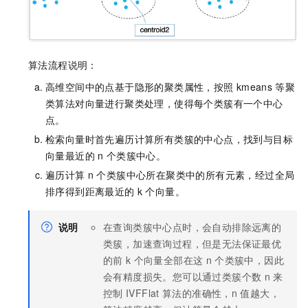
算法流程说明：
高维空间中的点基于隐形的聚类属性，按照
kmeans
等聚
类算法对向量进行聚类处理，使得每个类簇有一个中心
点。
检索向量时首先遍历计算所有类簇的中心点，找到与目标
向量最近的
n
个类簇中心。
遍历计算
n
个类簇中心所在聚类中的所有元素，经过全局
排序得到距离最近的
k
个向量。
说明
在查询类簇中心点时，会自动排除远离的
类簇，加速查询过程，但是无法保证最优
的前
k
个向量全部在这
n
个类簇中，因此
会有精度损失。您可以通过类簇个数
n
来
控制
IVFFlat
算法的准确性，n
值越大，