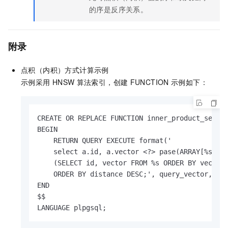
的序是反序关系。
附录
点积（内积）方式计算示例
示例采用
HNSW
算法索引，创建
FUNCTION
示例如下：
CREATE OR REPLACE FUNCTION inner_product_search
BEGIN

    RETURN QUERY EXECUTE format('

    select a.id, a.vector <?> pase(ARRAY[%s], %
    (SELECT id, vector FROM %s ORDER BY vector 
    ORDER BY distance DESC;', query_vector, ef,
END

$$

LANGUAGE plpgsql;