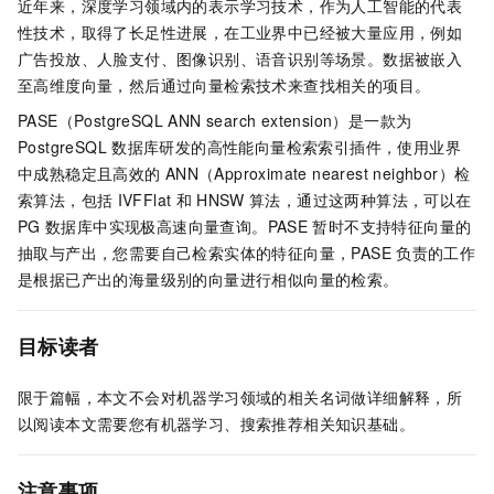
近年来，深度学习领域内的表示学习技术，作为人工智能的代表
性技术，取得了长足性进展，在工业界中已经被大量应用，例如
广告投放、人脸支付、图像识别、语音识别等场景。数据被嵌入
至高维度向量，然后通过向量检索技术来查找相关的项目。
PASE（PostgreSQL ANN search extension）是一款为
PostgreSQL
数据库研发的高性能向量检索索引插件，使用业界
中成熟稳定且高效的
ANN（Approximate nearest neighbor）检
索算法，包括
IVFFlat
和
HNSW
算法，通过这两种算法，可以在
PG
数据库中实现极高速向量查询。PASE
暂时不支持特征向量的
抽取与产出，您需要自己检索实体的特征向量，PASE
负责的工作
是根据已产出的海量级别的向量进行相似向量的检索。
目标读者
限于篇幅，本文不会对机器学习领域的相关名词做详细解释，所
以阅读本文需要您有机器学习、搜索推荐相关知识基础。
注意事项