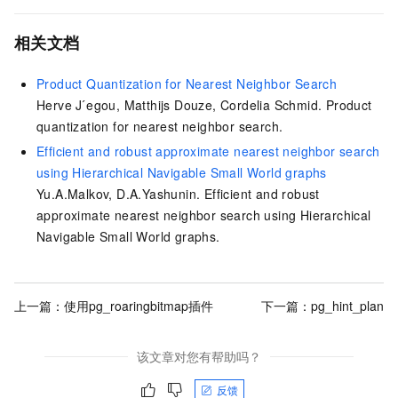
相关文档
Product Quantization for Nearest Neighbor Search
Herve J ́egou, Matthijs Douze, Cordelia Schmid. Product
quantization for nearest neighbor search.
Efficient and robust approximate nearest neighbor search
using Hierarchical Navigable Small World graphs
Yu.A.Malkov, D.A.Yashunin. Efficient and robust
approximate nearest neighbor search using Hierarchical
Navigable Small World graphs.
上一篇：
使用pg_roaringbitmap插件
下一篇：
pg_hint_plan
该文章对您有帮助吗？
反馈