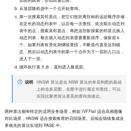
层图的跳表，类似高速公路。
从顶层随机选中一个点开始查询。
第一次搜索其邻居点，把它们按距离目标的远近顺序存储
在定长的动态列表中，以后每一次查找，依次取出动态列
表中的点，搜索其邻居点，再把这些新探索的邻居点插入
动态列表，每次插入动态列表需要重新排序，保留前
k
个。如果列表有变化则继续查找，不断迭代直至达到稳
态，然后以动态列表中的第一个点作为下一层的入口点，
进入下一层。
循环执行第
3
步，直到进入最底层。
说明
HNSW
算法是在
NSW
算法的单层构图的基础
上构造多层图，在图中进行最近邻查找，可以
实现比聚类算法更高的查询加速比。
两种算法都有特定的适用业务场景，例如
IVFFlat
适合高精图像
对比场景，HNSW
适合搜索推荐的召回场景。后续会陆续集成业
界领先的算法实现到
PASE
中。